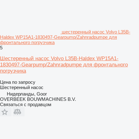
шестеренный насос Volvo L35B-
Haldex WP15A1-1830497-Gearpump/Zahnradpumpe для
фронтального погрузчика
5
Шестеренный насос Volvo L35B-Haldex WP15A1-
1830497-Gearpump/Zahnradpumpe для фронтального
погрузчика
Цена по запросу
Шестеренный насос
Нидерланды, Goor
OVERBEEK BOUWMACHINES B.V.
Связаться с продавцом