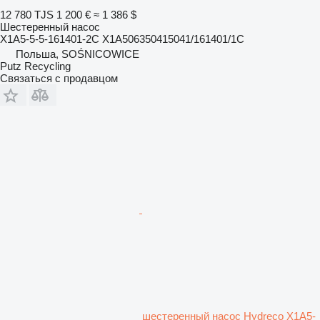
12 780 TJS
1 200 €
≈ 1 386 $
Шестеренный насос
X1A5-5-5-161401-2C X1A506350415041/161401/1C
Польша, SOŚNICOWICE
Putz Recycling
Связаться с продавцом
шестеренный насос Hydreco X1A5-