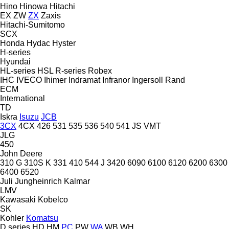
Hino
Hinowa
Hitachi
EX
ZW
ZX
Zaxis
Hitachi-Sumitomo
SCX
Honda
Hydac
Hyster
H-series
Hyundai
HL-series
HSL
R-series
Robex
IHC
IVECO
Ihimer
Indramat
Infranor
Ingersoll Rand
ECM
International
TD
Iskra
Isuzu
JCB
3CX
4CX
426
531
535
536
540
541
JS
VMT
JLG
450
John Deere
310 G
310S K
331
410
544 J
3420
6090
6100
6120
6200
6300
6400
6520
Juli
Jungheinrich
Kalmar
LMV
Kawasaki
Kobelco
SK
Kohler
Komatsu
D series
HD
HM
PC
PW
WA
WB
WH