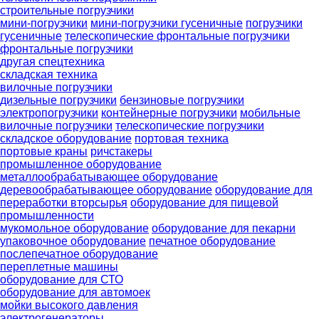
строительные погрузчики
мини-погрузчики
мини-погрузчики гусеничные
погрузчики
гусеничные
телескопические фронтальные погрузчики
фронтальные погрузчики
другая спецтехника
складская техника
вилочные погрузчики
дизельные погрузчики
бензиновые погрузчики
электропогрузчики
контейнерные погрузчики
мобильные
вилочные погрузчики
телескопические погрузчики
складское оборудование
портовая техника
портовые краны
ричстакеры
промышленное оборудование
металлообрабатывающее оборудование
деревообрабатывающее оборудование
оборудование для
переработки вторсырья
оборудование для пищевой
промышленности
мукомольное оборудование
оборудование для пекарни
упаковочное оборудование
печатное оборудование
послепечатное оборудование
переплетные машины
оборудование для СТО
оборудование для автомоек
мойки высокого давления
электрогенераторы