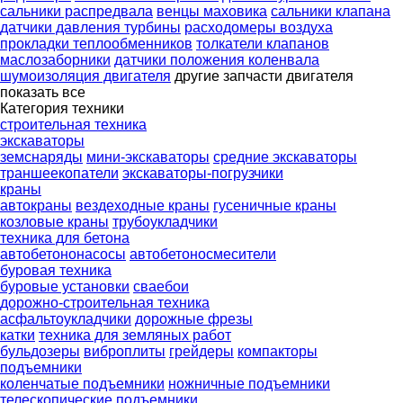
сальники распредвала
венцы маховика
сальники клапана
датчики давления турбины
расходомеры воздуха
прокладки теплообменников
толкатели клапанов
маслозаборники
датчики положения коленвала
шумоизоляция двигателя
другие запчасти двигателя
показать все
Категория техники
строительная техника
экскаваторы
земснаряды
мини-экскаваторы
средние экскаваторы
траншеекопатели
экскаваторы-погрузчики
краны
автокраны
вездеходные краны
гусеничные краны
козловые краны
трубоукладчики
техника для бетона
автобетононасосы
автобетоносмесители
буровая техника
буровые установки
сваебои
дорожно-строительная техника
асфальтоукладчики
дорожные фрезы
катки
техника для земляных работ
бульдозеры
виброплиты
грейдеры
компакторы
подъемники
коленчатые подъемники
ножничные подъемники
телескопические подъемники