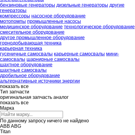
бензиновые генераторы
дизельные генераторы
другие
генераторы
компрессоры
насосное оборудование
мотопомпы
промышленные насосы
медицинское оборудование
технологическое оборудование
смесительное оборудование
другое промышленное оборудование
горнодобывающая техника
карьерная техника
гусеничные самосвалы
карьерные самосвалы
мини-
самосвалы
шарнирные самосвалы
шахтное оборудование
шахтные самосвалы
дробильное оборудование
альтернативные источники энергии
показать все
Тип запчасти
оригинальная запчасть
аналог
показать все
Марка
По данному запросу ничего не найдено
ABB
ABG
Titan