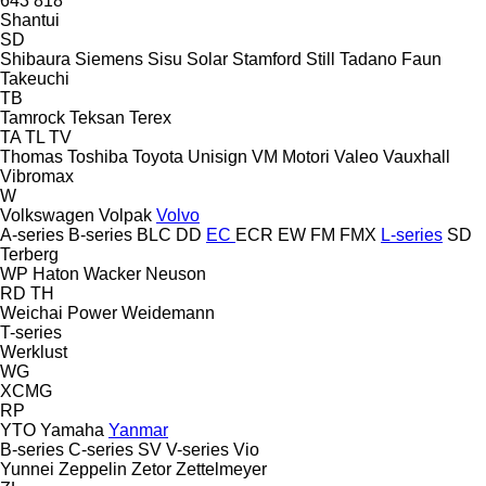
643
818
Shantui
SD
Shibaura
Siemens
Sisu
Solar
Stamford
Still
Tadano Faun
Takeuchi
TB
Tamrock
Teksan
Terex
TA
TL
TV
Thomas
Toshiba
Toyota
Unisign
VM Motori
Valeo
Vauxhall
Vibromax
W
Volkswagen
Volpak
Volvo
A-series
B-series
BLC
DD
EC
ECR
EW
FM
FMX
L-series
SD
Terberg
WP Haton
Wacker Neuson
RD
TH
Weichai Power
Weidemann
T-series
Werklust
WG
XCMG
RP
YTO
Yamaha
Yanmar
B-series
C-series
SV
V-series
Vio
Yunnei
Zeppelin
Zetor
Zettelmeyer