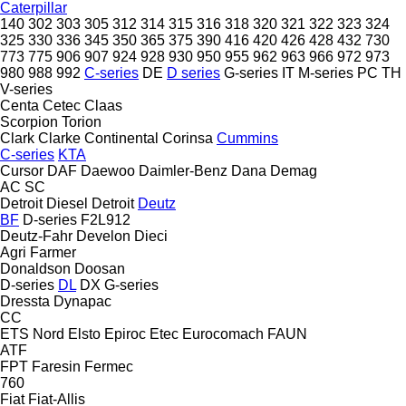
Caterpillar
140
302
303
305
312
314
315
316
318
320
321
322
323
324
325
330
336
345
350
365
375
390
416
420
426
428
432
730
773
775
906
907
924
928
930
950
955
962
963
966
972
973
980
988
992
C-series
DE
D series
G-series
IT
M-series
PC
TH
V-series
Centa
Cetec
Claas
Scorpion
Torion
Clark
Clarke
Continental
Corinsa
Cummins
C-series
KTA
Cursor
DAF
Daewoo
Daimler-Benz
Dana
Demag
AC
SC
Detroit Diesel
Detroit
Deutz
BF
D-series
F2L912
Deutz-Fahr
Develon
Dieci
Agri Farmer
Donaldson
Doosan
D-series
DL
DX
G-series
Dressta
Dynapac
CC
ETS Nord
Elsto
Epiroc
Etec
Eurocomach
FAUN
ATF
FPT
Faresin
Fermec
760
Fiat
Fiat-Allis