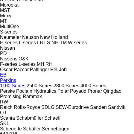
Morooka
MST
Moxy
MT
MultiOne
S-series
Neumeier
Neuson
New Holland
E-series
L-series
LB
LS
NH
TM
W-series
Nissan
PD
Nissens
O&K
F-series
L-series
MH
RH
Oscar
Paccar
Palfinger
Pel-Job
EB
Perkins
1100 Series
2500 Series
2800 Series
4000 Series
Perske
Poclain Hydraulics
Polar
Poyaud
Pronar
Qingdao
Promising
Rammax
RW
Reich
Rolls-Royce
SDLG
SEW-Eurodrive
Sanden
Sandvik
QJ
Scania
Schabmüller
Schaeff
SKL
Scheuerle
Schäffer
Sennebogen