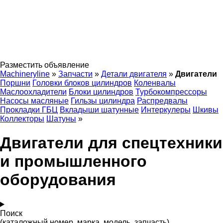
Разместить объявление
Machineryline
»
Запчасти
»
Детали двигателя
»
Двигатели
Поршни
Головки блоков цилиндров
Коленвалы
Маслоохладители
Блоки цилиндров
Турбокомпрессоры
Насосы масляные
Гильзы цилиндра
Распредвалы
Прокладки ГБЦ
Вкладыши шатунные
Интеркулеры
Шкивы
Коллекторы
Шатуны
»
Двигатели для спецтехники
и промышленного
оборудования
Поиск
(каталожный номер, марка, модель, запчасть)