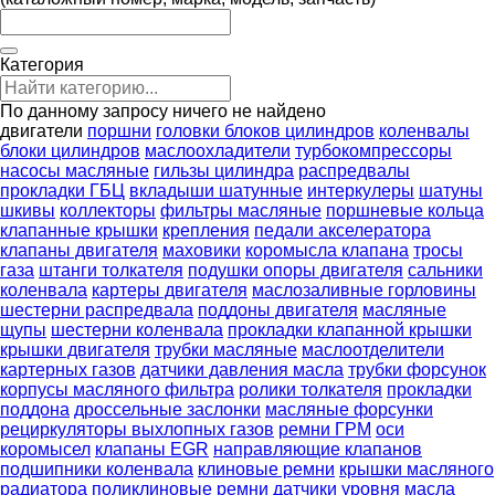
Категория
По данному запросу ничего не найдено
двигатели
поршни
головки блоков цилиндров
коленвалы
блоки цилиндров
маслоохладители
турбокомпрессоры
насосы масляные
гильзы цилиндра
распредвалы
прокладки ГБЦ
вкладыши шатунные
интеркулеры
шатуны
шкивы
коллекторы
фильтры масляные
поршневые кольца
клапанные крышки
крепления
педали акселератора
клапаны двигателя
маховики
коромысла клапана
тросы
газа
штанги толкателя
подушки опоры двигателя
сальники
коленвала
картеры двигателя
маслозаливные горловины
шестерни распредвала
поддоны двигателя
масляные
щупы
шестерни коленвала
прокладки клапанной крышки
крышки двигателя
трубки масляные
маслоотделители
картерных газов
датчики давления масла
трубки форсунок
корпусы масляного фильтра
ролики толкателя
прокладки
поддона
дроссельные заслонки
масляные форсунки
рециркуляторы выхлопных газов
ремни ГРМ
оси
коромысел
клапаны EGR
направляющие клапанов
подшипники коленвала
клиновые ремни
крышки масляного
радиатора
поликлиновые ремни
датчики уровня масла