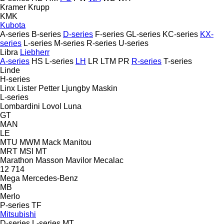
Kramer
Krupp
KMK
Kubota
A-series
B-series
D-series
F-series
GL-series
KC-series
KX-
series
L-series
M-series
R-series
U-series
Libra
Liebherr
A-series
HS
L-series
LH
LR
LTM
PR
R-series
T-series
Linde
H-series
Linx
Lister Petter
Ljungby Maskin
L-series
Lombardini
Lovol
Luna
GT
MAN
LE
MTU
MWM
Mack
Manitou
MRT
MSI
MT
Marathon
Masson
Mavilor
Mecalac
12
714
Mega
Mercedes-Benz
MB
Merlo
P-series
TF
Mitsubishi
D-series
L-series
MT