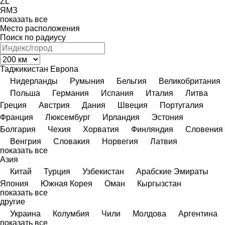
ZL
ЯМЗ
показать все
Место расположения
Поиск по радиусу
Таджикистан
Европа
Нидерланды
Румыния
Бельгия
Великобритания
Польша
Германия
Испания
Италия
Литва
Греция
Австрия
Дания
Швеция
Португалия
Франция
Люксембург
Ирландия
Эстония
Болгария
Чехия
Хорватия
Финляндия
Словения
Венгрия
Словакия
Норвегия
Латвия
показать все
Азия
Китай
Турция
Узбекистан
Арабские Эмираты
Япония
Южная Корея
Оман
Кыргызстан
показать все
другие
Украина
Колумбия
Чили
Молдова
Аргентина
показать все