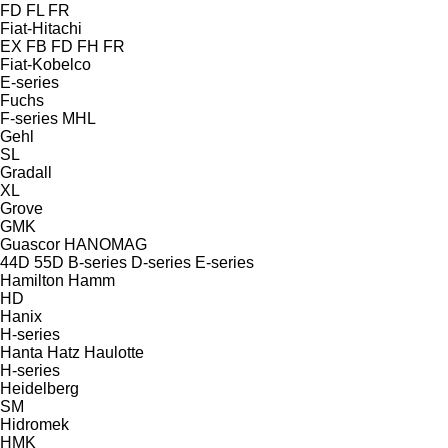
FD
FL
FR
Fiat-Hitachi
EX
FB
FD
FH
FR
Fiat-Kobelco
E-series
Fuchs
F-series
MHL
Gehl
SL
Gradall
XL
Grove
GMK
Guascor
HANOMAG
44D
55D
B-series
D-series
E-series
Hamilton
Hamm
HD
Hanix
H-series
Hanta
Hatz
Haulotte
H-series
Heidelberg
SM
Hidromek
HMK