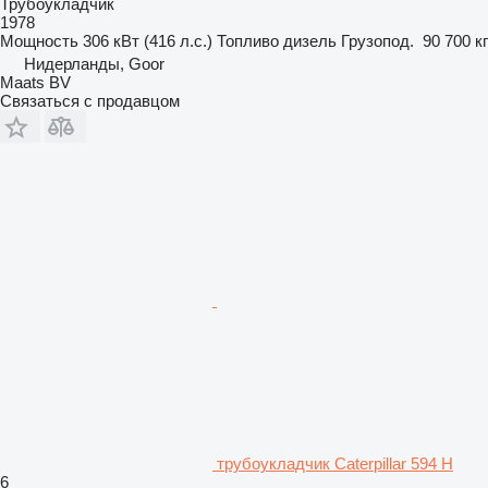
Трубоукладчик
1978
Мощность
306 кВт (416 л.с.)
Топливо
дизель
Грузопод.
90 700 кг
Нидерланды, Goor
Maats BV
Связаться с продавцом
трубоукладчик Caterpillar 594 H
6