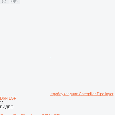
трубоукладчик Caterpillar Pipe layer
D6N LGP
11
ВИДЕО