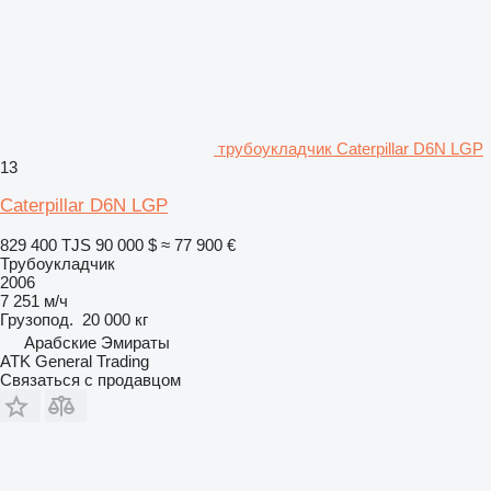
трубоукладчик Caterpillar D6N LGP
13
Caterpillar D6N LGP
829 400 TJS
90 000 $
≈ 77 900 €
Трубоукладчик
2006
7 251 м/ч
Грузопод.
20 000 кг
Арабские Эмираты
ATK General Trading
Связаться с продавцом