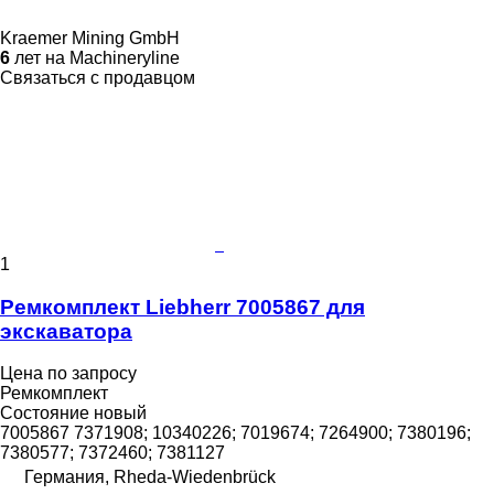
Kraemer Mining GmbH
6
лет на Machineryline
Связаться с продавцом
1
Ремкомплект Liebherr 7005867 для
экскаватора
Цена по запросу
Ремкомплект
Состояние
новый
7005867 7371908; 10340226; 7019674; 7264900; 7380196;
7380577; 7372460; 7381127
Германия, Rheda-Wiedenbrück