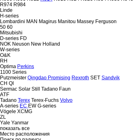
R974
R984
Linde
H-series
Lombardini
MAN
Magirus
Manitou
Massey Ferguson
50
60
Mitsubishi
D-series
FD
NOK
Neuson
New Holland
W-series
O&K
RH
Optima
Perkins
1100 Series
Putzmeister
Qingdao Promising
Rexroth
SET
Sandvik
CH
QI
Sermac
Solar
Still
Tadano Faun
ATF
Tadano
Terex
Terex-Fuchs
Volvo
A-series
EC
EW
G-series
Vögele
XCMG
ZL
Yale
Yanmar
показать все
Место расположения
Поиск по радиусу