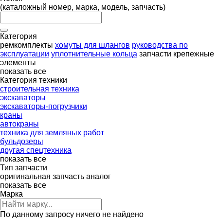
(каталожный номер, марка, модель, запчасть)
Категория
ремкомплекты
хомуты для шлангов
руководства по
эксплуатации
уплотнительные кольца
запчасти
крепежные
элементы
показать все
Категория техники
строительная техника
экскаваторы
экскаваторы-погрузчики
краны
автокраны
техника для земляных работ
бульдозеры
другая спецтехника
показать все
Тип запчасти
оригинальная запчасть
аналог
показать все
Марка
По данному запросу ничего не найдено