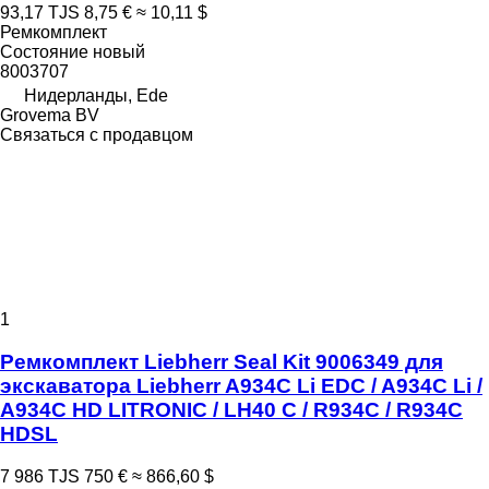
93,17 TJS
8,75 €
≈ 10,11 $
Ремкомплект
Состояние
новый
8003707
Нидерланды, Ede
Grovema BV
Связаться с продавцом
1
Ремкомплект Liebherr Seal Kit 9006349 для
экскаватора Liebherr A934C Li EDC / A934C Li /
A934C HD LITRONIC / LH40 C / R934C / R934C
HDSL
7 986 TJS
750 €
≈ 866,60 $