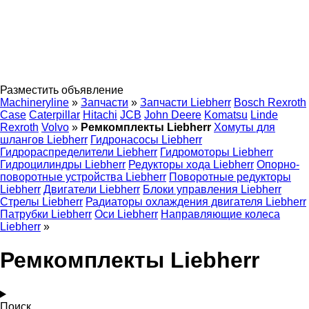
Разместить объявление
Machineryline
»
Запчасти
»
Запчасти Liebherr
Bosch Rexroth
Case
Caterpillar
Hitachi
JCB
John Deere
Komatsu
Linde
Rexroth
Volvo
»
Ремкомплекты Liebherr
Хомуты для
шлангов Liebherr
Гидронасосы Liebherr
Гидрораспределители Liebherr
Гидромоторы Liebherr
Гидроцилиндры Liebherr
Редукторы хода Liebherr
Опорно-
поворотные устройства Liebherr
Поворотные редукторы
Liebherr
Двигатели Liebherr
Блоки управления Liebherr
Стрелы Liebherr
Радиаторы охлаждения двигателя Liebherr
Патрубки Liebherr
Оси Liebherr
Направляющие колеса
Liebherr
»
Ремкомплекты Liebherr
Поиск