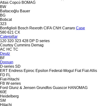
Atlas Copco
BOMAG
BW
Baltacıoğlu
Bauer
BG
Bobcat
323
Bonfiglioli
Bosch Rexroth
CIFA
CNH
Carraro
Case
580
621
CX
Caterpillar
120
320
323
428
DP
D series
Courtoy
Cummins
Demag
AC
HC
TC
Deutz
BF
Doosan
D-series
SD
ERT
Endress
Epiroc
Epsilon
Federal-Mogul
Fiat
Fiat-Allis
FD
FL
Fiat-Hitachi
FB
W-series
Ford
Glunz & Jensen
Grundfos
Guascor
HANOMAG
60E
Heidelberg
SM
Hitachi