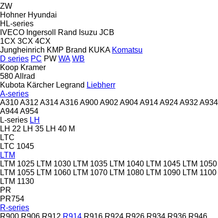
ZW
Hohner
Hyundai
HL-series
IVECO
Ingersoll Rand
Isuzu
JCB
1CX
3CX
4CX
Jungheinrich
KMP Brand
KUKA
Komatsu
D series
PC
PW
WA
WB
Koop
Kramer
580
Allrad
Kubota
Kärcher
Legrand
Liebherr
A-series
A310
A312
A314
A316
A900
A902
A904
A914
A924
A932
A934
A944
A954
L-series
LH
LH 22
LH 35
LH 40 M
LTC
LTC 1045
LTM
LTM 1025
LTM 1030
LTM 1035
LTM 1040
LTM 1045
LTM 1050
LTM 1055
LTM 1060
LTM 1070
LTM 1080
LTM 1090
LTM 1100
LTM 1130
PR
PR754
R-series
R900
R906
R912
R914
R916
R924
R926
R934
R936
R946