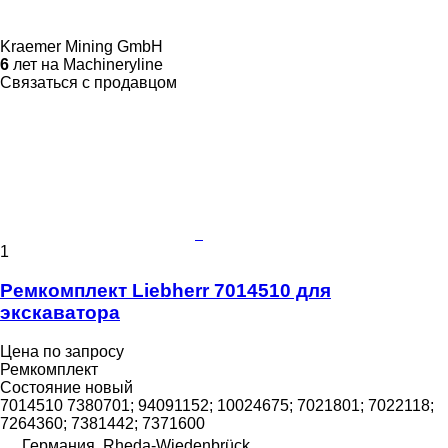
Kraemer Mining GmbH
6
лет на Machineryline
Связаться с продавцом
1
Ремкомплект Liebherr 7014510 для
экскаватора
Цена по запросу
Ремкомплект
Состояние
новый
7014510 7380701; 94091152; 10024675; 7021801; 7022118;
7264360; 7381442; 7371600
Германия, Rheda-Wiedenbrück