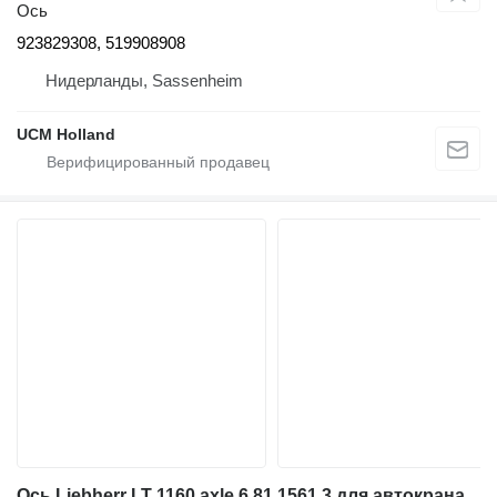
Ось
923829308, 519908908
Нидерланды, Sassenheim
UCM Holland
Ось Liebherr LT 1160 axle 6 81.1561.3 для автокрана