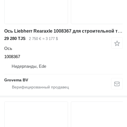
Ось Liebherr Rearaxle 1008367 для строительной техники Liebherr A900 B
29 280 TJS
2 750 €
≈ 3 177 $
Ось
1008367
Нидерланды, Ede
Grovema BV