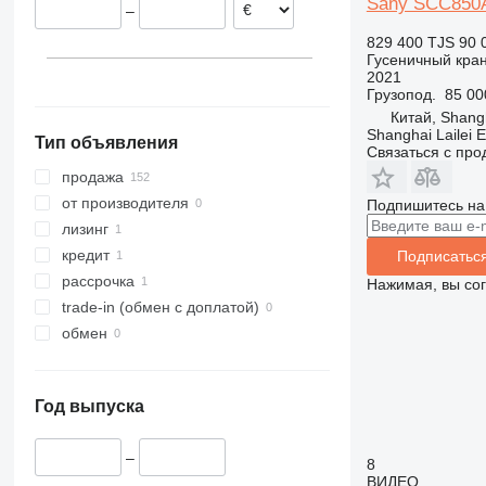
Sany SCC850
–
829 400 TJS
90 
Гусеничный кра
2021
Грузопод.
85 00
Китай, Shangh
Shanghai Lailei 
Тип объявления
Связаться с пр
продажа
от производителя
Подпишитесь на
лизинг
кредит
Подписатьс
рассрочка
Нажимая, вы со
trade-in (обмен с доплатой)
обмен
Год выпуска
–
8
ВИДЕО