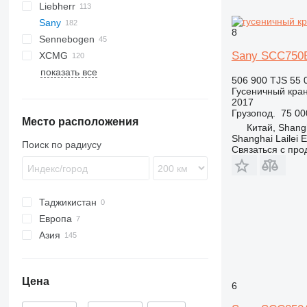
Liebherr
345
KH
7045
Sany
7055
HS
LS
CC
250
8
Sennebogen
7065
LG
LC
SCC
Sany SCC750
XCMG
7150
LR
MC
STC
613
LS
TTC
URW
SCC500
показать все
CKE
LTR
640
SC
QY
QUY
25
SCC550
STC500
506 900 TJS
55 
SK
643
SCC600
STC550
Гусеничный кра
2017
SL
653
SCC750
STC1000
Грузопод.
75 00
Место расположения
655
SCC800
Китай, Shangh
673
SCC850A
Shanghai Lailei 
Поиск по радиусу
Связаться с пр
690
SCC900
2200
SCC1000
3300
SCC1500
Таджикистан
5500
SCC1800
Европа
6100
SCC2000
Азия
Нидерланды
6113
SCC2500
Германия
Китай
7700
SCC3000
Арабские Эмираты
S series
Цена
6