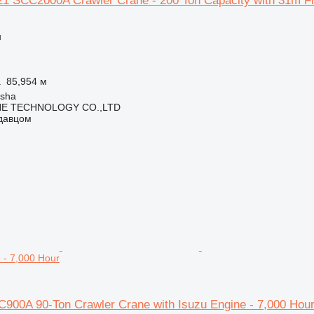
1 SCC2000A Crawler Crane - 200 Ton Capacity with 31m F
н
а
85,954 м
gsha
NE TECHNOLOGY CO.,LTD
одавцом
e - 7,000 Hour
900A 90-Ton Crawler Crane with Isuzu Engine - 7,000 Hou