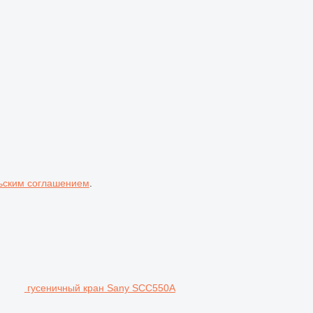
ьским соглашением
.
гусеничный кран Sany SCC550A