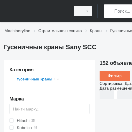
Machineryline
Строительная техника
Краны
Гусеничны
Гусеничные краны Sany SCC
152 объявл
Категория
Фильтр
гусеничные краны
Сортировка
:
Дат
Дата размещен
Марка
Hitachi
5299
BC
307
RH
CC
QUY
Kobelco
MC
320
EX
SCX
CCH