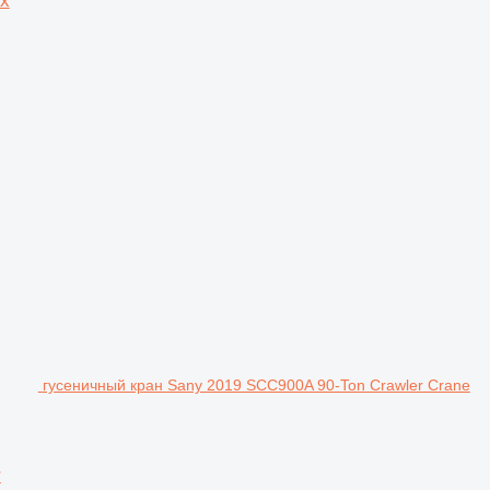
ix
гусеничный кран Sany 2019 SCC900A 90-Ton Crawler Crane
r