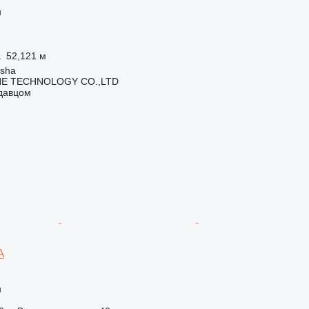
н
а
52,121 м
gsha
NE TECHNOLOGY CO.,LTD
одавцом
A
н