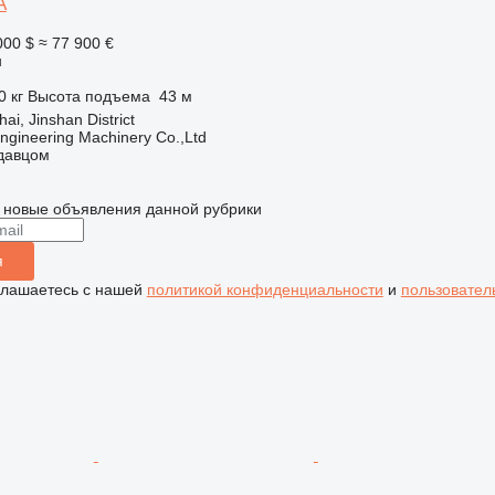
A
000 $
≈ 77 900 €
н
0 кг
Высота подъема
43 м
ai, Jinshan District
Engineering Machinery Co.,Ltd
одавцом
 новые объявления данной рубрики
я
глашаетесь с нашей
политикой конфиденциальности
и
пользовател