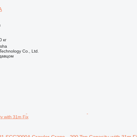
A
н
0 кг
gsha
echnology Co., Ltd.
одавцом
ty with 31m Fix