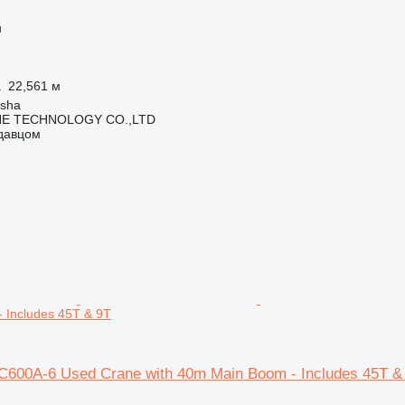
н
а
22,561 м
gsha
NE TECHNOLOGY CO.,LTD
одавцом
 Includes 45T & 9T
600A-6 Used Crane with 40m Main Boom - Includes 45T &