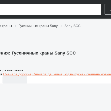
е краны
Гусеничные краны Sany
Sany SCC
ения:
Гусеничные краны Sany SCC
а размещения
ия
Сначала дорогие
Сначала дешевые
Год выпуска - сначала новые