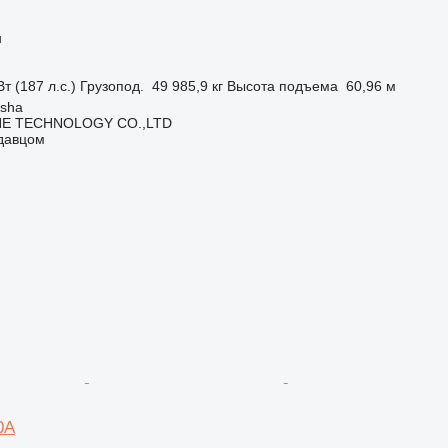
н
т (187 л.с.)
Грузопод.
49 985,9 кг
Высота подъема
60,96 м
gsha
NE TECHNOLOGY CO.,LTD
одавцом
0A