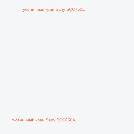
гусеничный кран Sany SCC750E
гусеничный кран Sany SCC850A