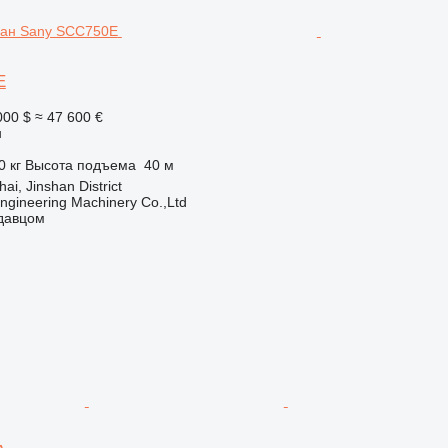
E
000 $
≈ 47 600 €
н
0 кг
Высота подъема
40 м
ai, Jinshan District
Engineering Machinery Co.,Ltd
одавцом