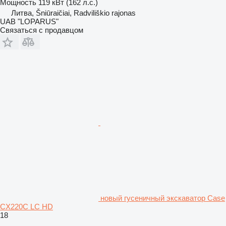
Мощность
119 кВт (162 л.с.)
Литва, Šniūraičiai, Radviliškio rajonas
UAB "LOPARUS"
Связаться с продавцом
новый гусеничный экскаватор Case
CX220C LC HD
18