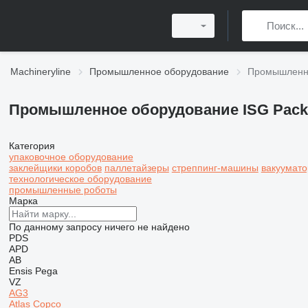
Machineryline
Промышленное оборудование
Промышленно
Промышленное оборудование ISG Pack
Категория
упаковочное оборудование
заклейщики коробов
паллетайзеры
стреппинг-машины
вакуумат
технологическое оборудование
промышленные роботы
Марка
По данному запросу ничего не найдено
PDS
APD
AB
Ensis
Pega
VZ
AG3
Atlas Copco