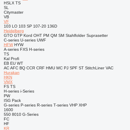
HSLX
TS
SL
Citymaster
VB
VF
103 LO
103 SP
107-20
136D
Heidelberg
GTO
GTP
Kord
OHT
PM
QM
SM
Stahlfolder
Suprasetter
C-series
U-series
UWF
HFW
HYW
A-series
FXS
H-series
TS
Kal
Profi
EB
EU
WT
AC
AFC
BQ
CCR
CRF
HMU
MC
PJ
SPF
ST
StitchLiner
VAC
Hurakan
HKN
VMX
FS
TS
H-series
i-Series
PW
ISG Pack
G-series
P-series
R-series
T-series
VHP
XHP
1600
550
8010
G-Series
FC
HF
KR