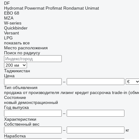
DF
Hydromat
Powermat
Profimat
Rondamat
Unimat
EBO 68
MZA
W-series
Quickbinder
Versant
LPG
показать все
Место расположения
Поиск по радиусу
Таджикистан
Цена
–
Тип объявления
продажа
от производителя
лизинг
кредит
рассрочка
trade-in (об
Состояние
новый
демонстрационный
Год выпуска
–
Характеристики
Собственный вес
–
кг
Наработка