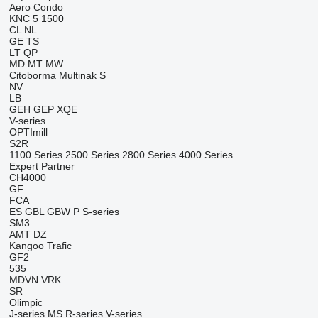
Aero
Condo
KNC 5 1500
CL
NL
GE
TS
LT
QP
MD
MT
MW
Citoborma
Multinak S
NV
LB
GEH
GEP
XQE
V-series
OPTImill
S2R
1100 Series
2500 Series
2800 Series
4000 Series
Expert
Partner
CH4000
GF
FCA
ES
GBL
GBW
P
S-series
SM3
AMT
DZ
Kangoo
Trafic
GF2
535
MDVN
VRK
SR
Olimpic
J-series
MS
R-series
V-series