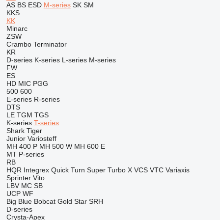
AS
BS
ESD
M-series
SK
SM
KKS
KK
Minarc
ZSW
Crambo
Terminator
KR
D-series
K-series
L-series
M-series
FW
ES
HD
MIC
PGG
500
600
E-series
R-series
DTS
LE
TGM
TGS
K-series
T-series
Shark
Tiger
Junior
Variosteff
MH 400 P
MH 500 W
MH 600 E
MT
P-series
RB
HQR
Integrex
Quick Turn
Super Turbo X
VCS
VTC
Variaxis
Sprinter
Vito
LBV
MC
SB
UCP
WF
Big Blue
Bobcat
Gold Star
SRH
D-series
Crysta-Apex