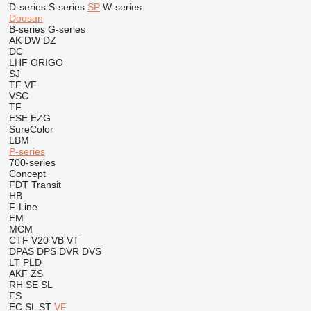
D-series
S-series
SP
W-series
Doosan
B-series
G-series
AK
DW
DZ
DC
LHF
ORIGO
SJ
TF
VF
VSC
TF
ESE
EZG
SureColor
LBM
P-series
700-series
Concept
FDT
Transit
HB
F-Line
EM
MCM
CTF
V20
VB
VT
DPAS
DPS
DVR
DVS
LT
PLD
AKF
ZS
RH
SE
SL
FS
EC
SL
ST
VF