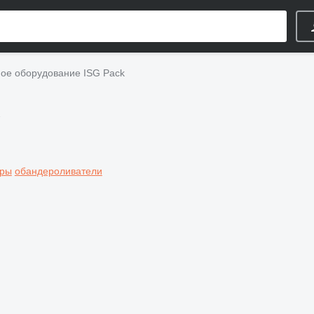
е оборудование ISG Pack
оры
обандероливатели