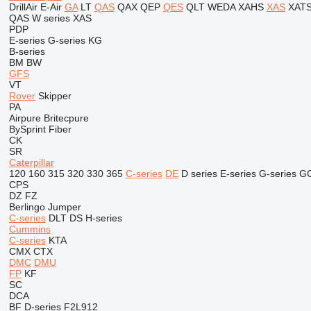
DrillAir
E-Air
GA
LT
QAS
QAX
QEP
QES
QLT
WEDA
XAHS
XAS
XAT
QAS
W series
XAS
PDP
E-series
G-series
KG
B-series
BM
BW
GFS
VT
Rover
Skipper
PA
Airpure
Britecpure
BySprint Fiber
CK
SR
Caterpillar
120
160
315
320
330
365
C-series
DE
D series
E-series
G-series
G
CPS
DZ
FZ
Berlingo
Jumper
C-series
DLT
DS
H-series
Cummins
C-series
KTA
CMX
CTX
DMC
DMU
FP
KF
SC
DCA
BF
D-series
F2L912