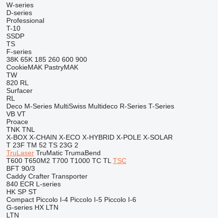
W-series
D-series
Professional
T-10
SSDP
TS
F-series
38K
65K
185
260
600
900
CookieMAK
PastryMAK
TW
820
RL
Surfacer
RL
Deco
M-Series
MultiSwiss
Multideco
R-Series
T-Series
VB
VT
Proace
TNK
TNL
X-BOX
X-CHAIN
X-ECO
X-HYBRID
X-POLE
X-SOLAR
T 23F
TM 52
TS 23G 2
TruLaser
TruMatic
TrumaBend
T600
T650M2
T700
T1000
TC
TL
TSC
BFT 90/3
Caddy
Crafter
Transporter
840
ECR
L-series
HK
SP
ST
Compact
Piccolo I-4
Piccolo I-5
Piccolo I-6
G-series
HX
LTN
LTN