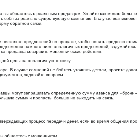
 что вы общаетесь с реальным продавцом. Узнайте как можно боль
ять себя за реально существующую компанию. В случае возникнове
орму обратной связи.
е несколько предложений по продаже, чтобы понять среднюю стои
редложения намного ниже аналогичных предложений, задумайтесь
ытке продавца совершить мошеннические действия.
дней цены на аналогичную технику.
ара. В случае сомнений не бойтесь уточнять детали, просите доп
документов, задавайте вопросы.
авцы могут запрашивать определенную сумму аванса для «брони»
ольшую сумму и пропасть, больше не выходить на связь.
тверждающих процесс передачи денег, если во время общения пр
 вы общаетесь с мошенником.