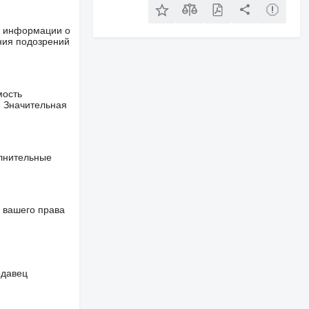
ше информации о
ния подозрений
мость
. Значительная
олнительные
 вашего права
одавец