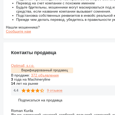
Перевод на счет компании с похожим именем
Будьте бдительны, мошенники могут маскироваться под и
средства, если название компании вызывает сомнения.
Подстановка собственных реквизитов в инвойс реальной
Прежде чем делать перевод, убедитесь в правильности ук
Нашли мошенника?
Сообщите нам
Контакты продавца
Optimall, s.r.o.
Верифицированный продавец
В продаже:
372 объявления
3
года на Machineryline
14
лет на рынке
9 отзывов
4.4
Подписаться на продавца
Roman Kurila
Языки:
словацкий, чешский, сербский, польский, немецкий, и