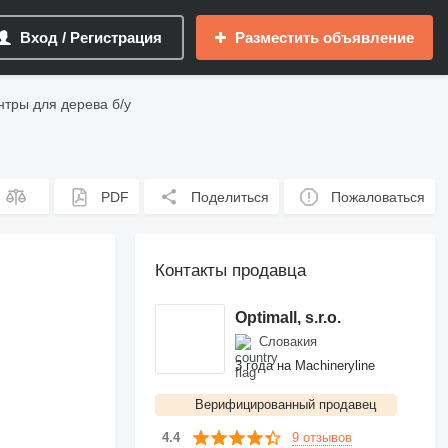
Вход / Регистрация
Разместить объявление
тры для дерева б/у
PDF
Поделиться
Пожаловаться
Контакты продавца
Optimall, s.r.o.
Словакия
3 года на Machineryline
Верифицированный продавец
9 отзывов
4.4