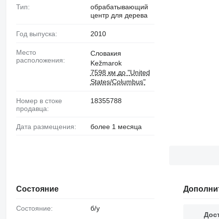
Тип:
обрабатывающий
центр для дерева
Год выпуска:
2010
Место
Словакия
расположения:
Kežmarok
7598 км до "United
States/Columbus"
Номер в стоке
18355788
продавца:
Дата размещения:
более 1 месяца
Состояние
Дополни
Состояние:
б/у
Дос