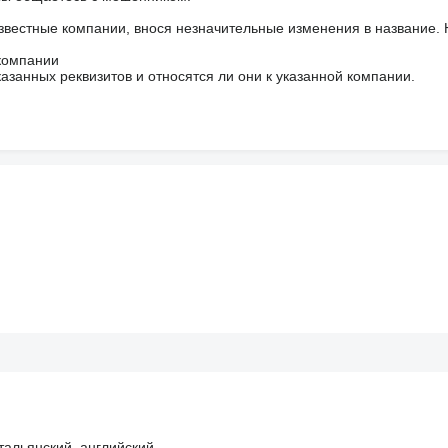
звестные компании, внося незначительные изменения в название.
 компании
азанных реквизитов и относятся ли они к указанной компании.
тальянский, английский