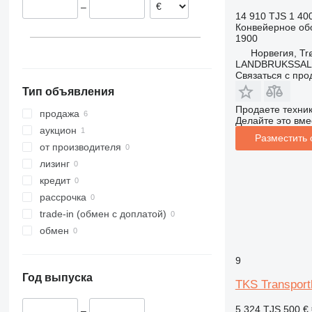
–
14 910 TJS
1 40
Конвейерное об
1900
Норвегия, Tr
LANDBRUKSSAL
Связаться с пр
Тип объявления
Продаете техни
продажа
Делайте это вме
аукцион
Разместить
от производителя
лизинг
кредит
рассрочка
trade-in (обмен с доплатой)
обмен
9
Год выпуска
TKS Transport
5 324 TJS
500 €
–