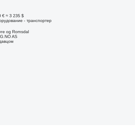
0 €
≈ 3 235 $
орудование - транспортер
øre og Romsdal
G.NO AS
одавцом