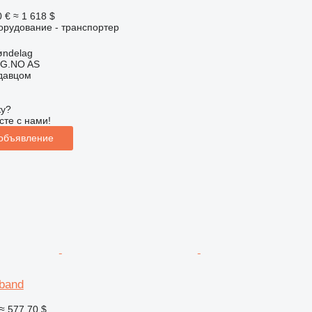
0 €
≈ 1 618 $
орудование - транспортер
øndelag
G.NO AS
одавцом
ку?
сте с нами!
 объявление
band
≈ 577,70 $