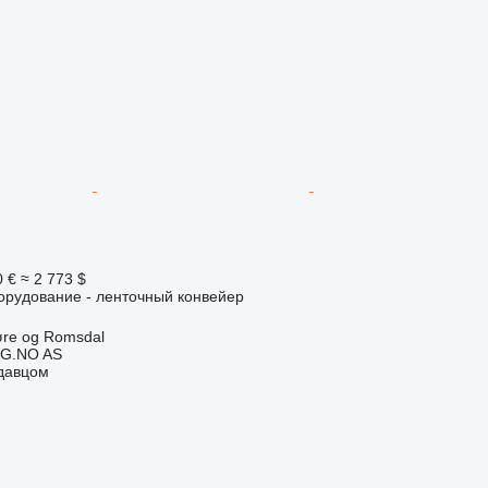
0 €
≈ 2 773 $
орудование - ленточный конвейер
øre og Romsdal
G.NO AS
одавцом