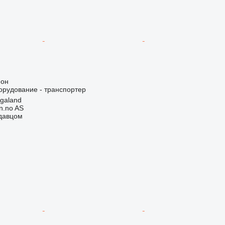
ион
орудование - транспортер
galand
n.no AS
одавцом