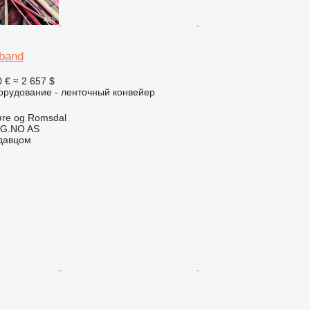
band
0 €
≈ 2 657 $
орудование - ленточный конвейер
øre og Romsdal
G.NO AS
одавцом