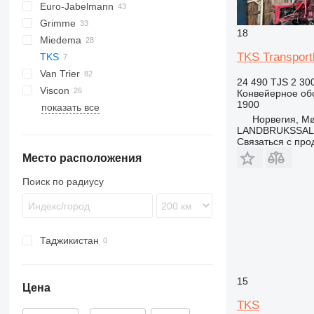
Euro-Jabelmann
Grimme
18
Miedema
SE
TKS Transport
TKS
SL
LBV
Van Trier
MC
24 490 TJS
2 30
Viscon
SB
Конвейерное об
1900
показать все
W-series
Норвегия, M
LANDBRUKSSAL
Связаться с пр
Место расположения
Поиск по радиусу
Таджикистан
15
Цена
TKS