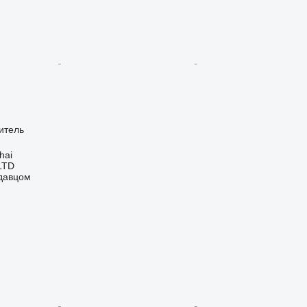
итель
hai
LTD
одавцом