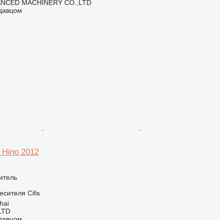
NCED MACHINERY CO.,LTD
одавцом
 Hino 2012
итель
есителя
Cifa
hai
LTD
одавцом