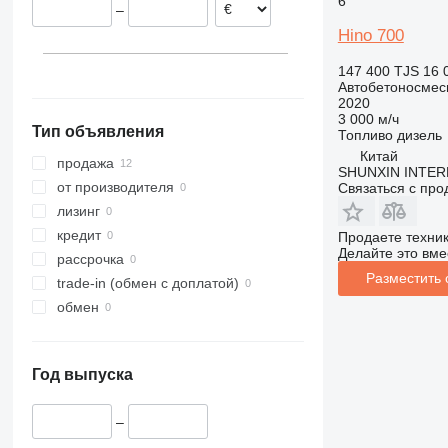
6
–
Hino 700
147 400 TJS
16 
Автобетоносмес
2020
3 000 м/ч
Тип объявления
Топливо
дизель
Китай
продажа
SHUNXIN INTER
от производителя
Связаться с пр
лизинг
кредит
Продаете техни
Делайте это вме
рассрочка
Разместить
trade-in (обмен с доплатой)
обмен
Год выпуска
–