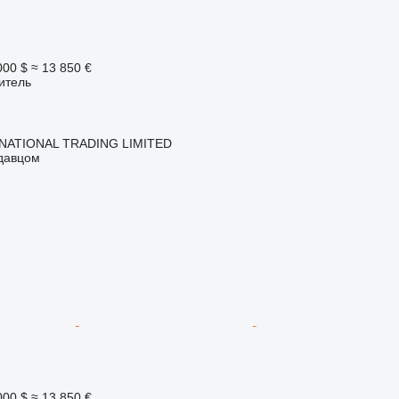
000 $
≈ 13 850 €
итель
NATIONAL TRADING LIMITED
одавцом
000 $
≈ 13 850 €