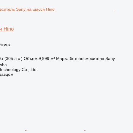
и Hino
итель
т (305 л.с.)
Объем
9,999 м³
Марка бетоносмесителя
Sany
gsha
echnology Co., Ltd.
одавцом