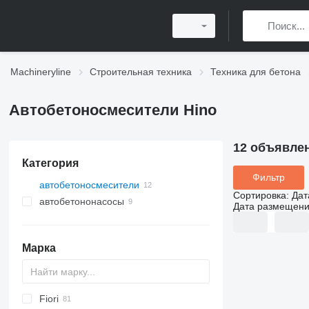
Machineryline
Строительная техника
Техника для бетона
Автобетоносмесители Hino
12 объявле
Категория
Фильтр
автобетоносмесители
Сортировка
:
Дат
автобетононасосы
Дата размещен
Марка
Fiori
BM
2.5
CF
F-series