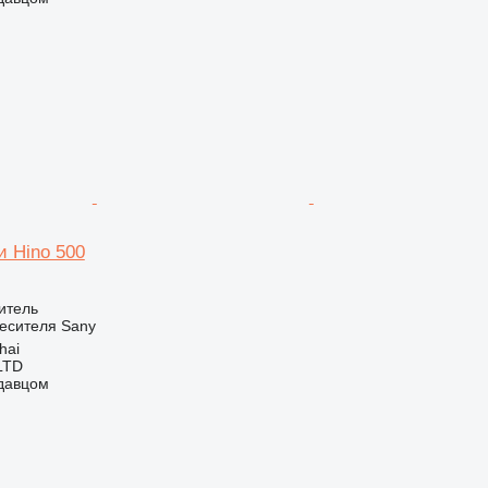
и Hino 500
итель
есителя
Sany
hai
LTD
одавцом