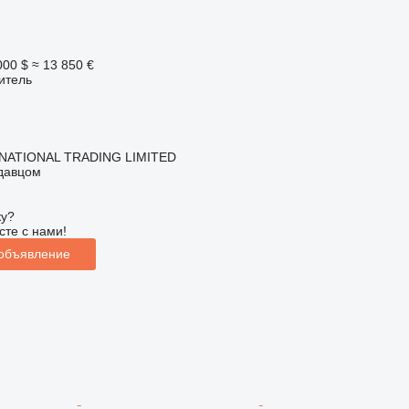
000 $
≈ 13 850 €
итель
NATIONAL TRADING LIMITED
одавцом
ку?
сте с нами!
 объявление