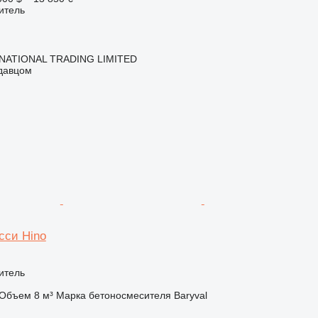
итель
NATIONAL TRADING LIMITED
одавцом
сси Hino
итель
Объем
8 м³
Марка бетоносмесителя
Baryval