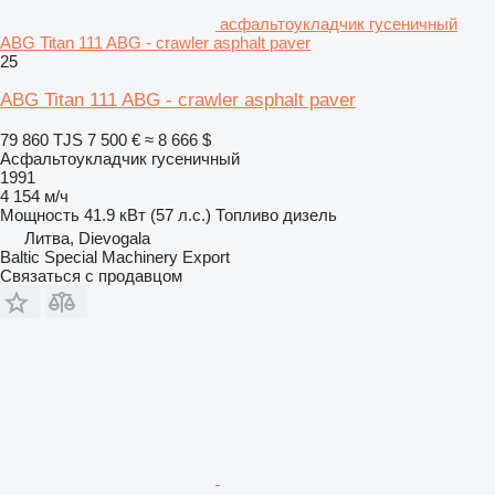
асфальтоукладчик гусеничный
ABG Titan 111 ABG - crawler asphalt paver
25
ABG Titan 111 ABG - crawler asphalt paver
79 860 TJS
7 500 €
≈ 8 666 $
Асфальтоукладчик гусеничный
1991
4 154 м/ч
Мощность
41.9 кВт (57 л.с.)
Топливо
дизель
Литва, Dievogala
Baltic Special Machinery Export
Связаться с продавцом