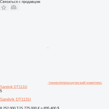
Связаться с продавцом
тоннелепроходческий комплекс
Sandvik DT1131I
5
Sandvik DT1131I
8 252 000 TJS
775 000 €
≈ 895 400 $