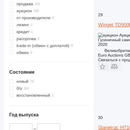
продажа
аукцион
29
от производителя
Winget TD500
лизинг
кредит
Аукц
рассрочка
Гусеничный сам
2020
trade-in (обмен с доплатой)
Великобрита
обмен
Euro Auctions G
Связаться с пр
Состояние
новый
б/у
восстановленный
Год выпуска
30
Slanetrac HT1
–