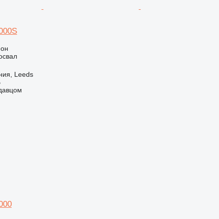
1000S
ион
освал
ния, Leeds
B
одавцом
000