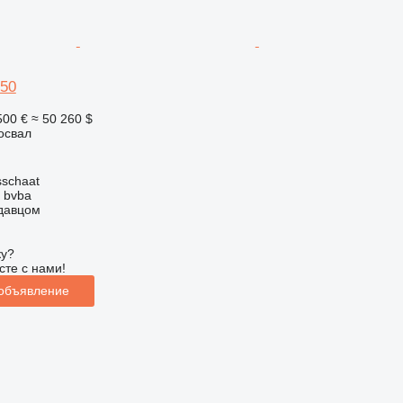
 50
500 €
≈ 50 260 $
освал
sschaat
 bvba
одавцом
ку?
сте с нами!
 объявление