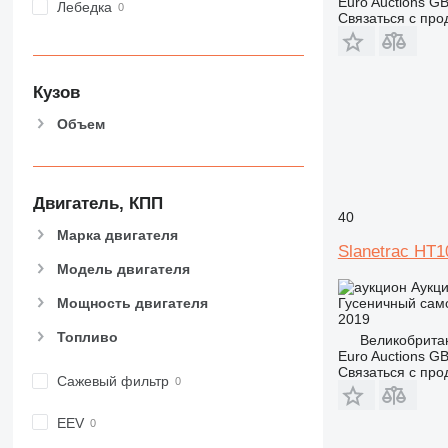
Euro Auctions G
Лебедка
Связаться с пр
Кузов
Объем
Двигатель, КПП
40
Марка двигателя
Slanetrac HT1
Модель двигателя
Аукц
Гусеничный сам
Мощность двигателя
2019
Топливо
Великобрита
Euro Auctions G
Связаться с пр
Сажевый фильтр
EEV