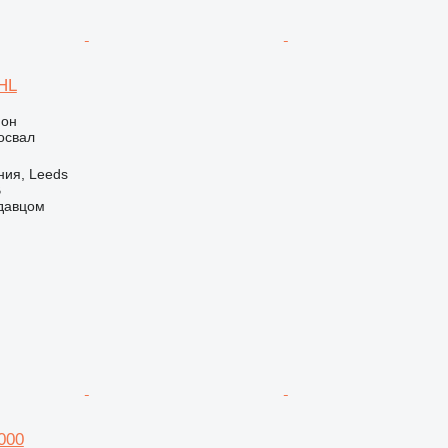
HL
ион
освал
ния, Leeds
B
одавцом
000