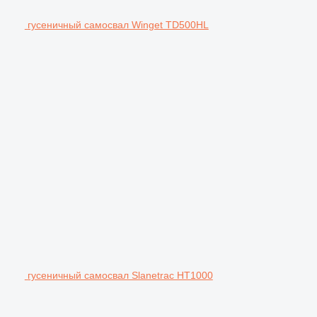
гусеничный самосвал Winget TD500HL
гусеничный самосвал Slanetrac HT1000