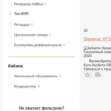
Резервуар AdBlue
Тип КПП
Ретардер
32
Центральная смазка
Slanetrac HT1
Блокировка дифференциала
Аукц
Гусеничный сам
2020
Великобрита
Euro Auctions G
Кабина
Связаться с пр
Автономный обогреватель
Кондиционер
Не хватает фильтров?