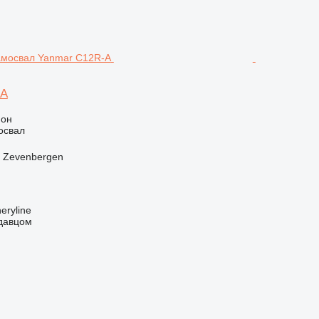
-A
ион
освал
 Zevenbergen
eryline
одавцом