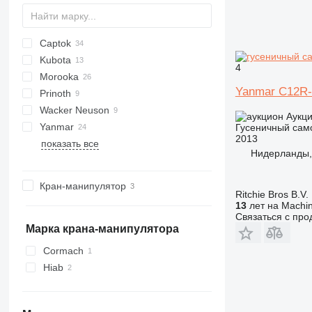
Captok
B
C-series
S160
Kubota
CK
D series
HS
EG
IC
HTD
CD
4
Morooka
KC-series
CH
Yanmar C12R
Prinoth
TC
MST
Wacker Neuson
Panther
XN
SL
TCR 50
Аукц
Yanmar
T-series
DT
DT
Гусеничный сам
2013
показать все
DW
B-series
Нидерланды,
C-series
Кран-манипулятор
Ritchie Bros B.V.
13
лет на Machin
Связаться с пр
Марка крана-манипулятора
Cormach
Hiab