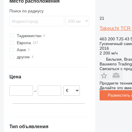
Место расположения
Поиск по радиусу
21
Takeuchi TCR
Таджикистан
463 200 TJS
43 
Европа
Гусеничный сам
2016
Азия
Германия
2 200 м/ч
другие
Великобритания
Япония
Бельгия, Bra
Bauwens Trading
Нидерланды
Грузия
Колумбия
Связаться с пр
Испания
Украина
Цена
Бельгия
Продаете техни
Италия
Делайте это вме
–
Польша
Разместить
Норвегия
показать все
Тип объявления