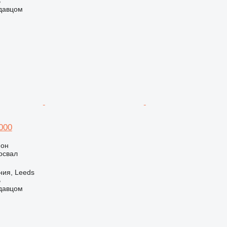
B
одавцом
000
ион
освал
ния, Leeds
B
одавцом