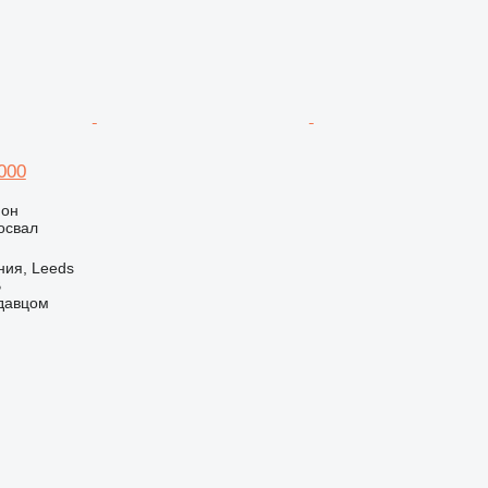
000
ион
освал
ния, Leeds
B
одавцом