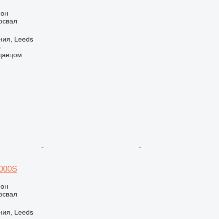
ион
освал
ния, Leeds
B
одавцом
1000S
ион
освал
ния, Leeds