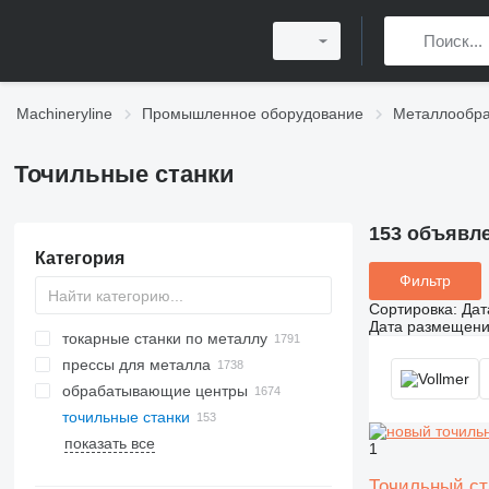
Machineryline
Промышленное оборудование
Металлообр
Точильные станки
153 объявл
Категория
Фильтр
Сортировка
:
Дат
Дата размещен
токарные станки по металлу
прессы для металла
обрабатывающие центры
гидравлические прессы
точильные станки
листогибочные прессы
плоскошлифовальные станки
станки для лазерной резки
показать все
пресс-ножницы
круглошлифовальные станки
станки для плазменной резки
1
координатно-пробивные прессы
ленточно-шлифовальные станки
лазерные станки CO2
Точильный ст