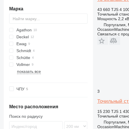
станки для гидроабразивной
штамповочные прессы
внутришлифовальные станки
резки
Марка
43 660 TJS
4 10
прессы механические
координатно-шлифовальные
станки для резки листового
Точильный стан
станки
металла
Мощность
2,2 к
кривошипные прессы
полировальные станки
станки для газовой резки
Португалия, 
углообжимные прессы
OccasionMachine
Agathon
зубошлифовальные станки
станки для лазерной резки труб
лабораторные прессы
Связаться с пр
Deckel
притирочные станки
другие прессы для металла
станки для абразивной резки
Ewag
Schmidt
Schütte
Vollmer
показать все
Rondamat
ЧПУ
3
Точильный ст
Место расположения
15 230 TJS
1 43
Точильный стан
Поиск по радиусу
Португалия, 
OccasionMachine