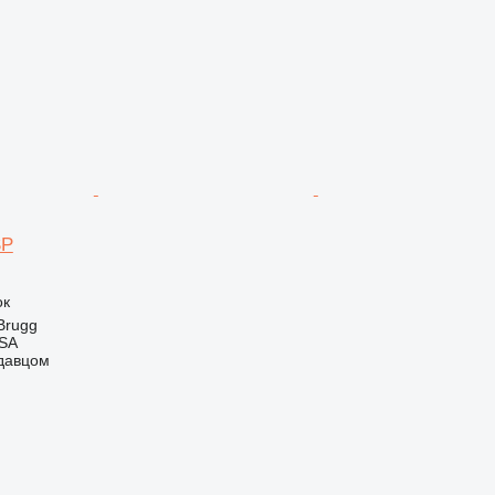
SP
ок
Brugg
 SA
одавцом