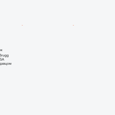
ок
Brugg
 SA
одавцом