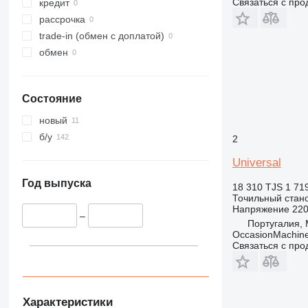
Связаться с пр
кредит
рассрочка
trade-in (обмен с доплатой)
обмен
Состояние
новый
б/у
2
Universal
Год выпуска
18 310 TJS
1 71
Точильный стан
Напряжение
22
–
Португалия, 
OccasionMachine
Связаться с пр
Характеристики