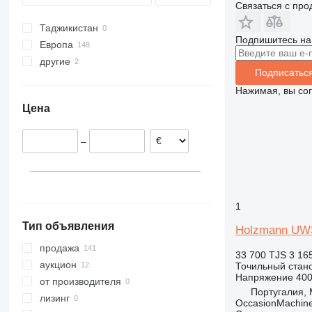
Связаться с пр
Таджикистан
Подпишитесь на
Европа
другие
Германия
Подписатьс
Швейцария
Украина
Нажимая, вы со
Нидерланды
Цена
Бельгия
Португалия
–
Греция
Франция
Словакия
показать все
1
Тип объявления
Holzmann UW
продажа
33 700 TJS
3 16
аукцион
Точильный стан
Напряжение
40
от производителя
Португалия, 
лизинг
OccasionMachine