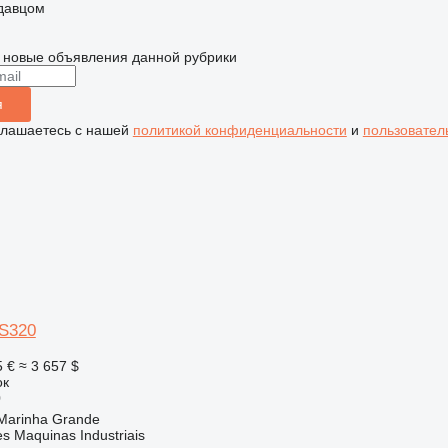
одавцом
 новые объявления данной рубрики
я
глашаетесь с нашей
политикой конфиденциальности
и
пользовател
S320
5 €
≈ 3 657 $
ок
0
Marinha Grande
s Maquinas Industriais