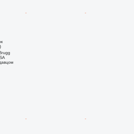
ок
)
Brugg
 SA
одавцом