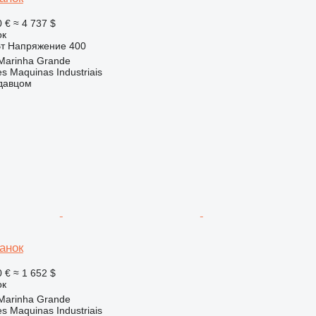
0 €
≈ 4 737 $
ок
Вт
Напряжение
400
Marinha Grande
s Maquinas Industriais
одавцом
анок
0 €
≈ 1 652 $
ок
Marinha Grande
s Maquinas Industriais