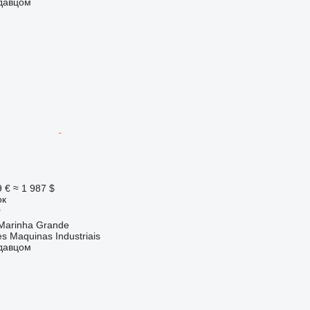
одавцом
9 €
≈ 1 987 $
ок
0
Marinha Grande
s Maquinas Industriais
одавцом