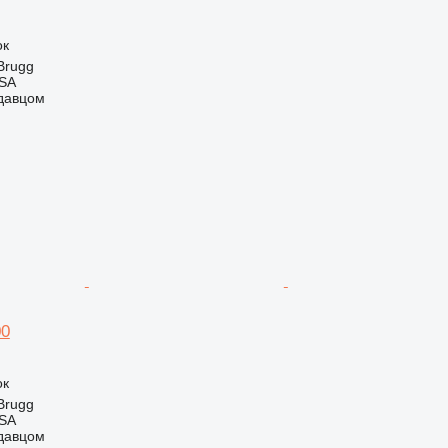
ок
Brugg
 SA
одавцом
00
ок
Brugg
 SA
одавцом