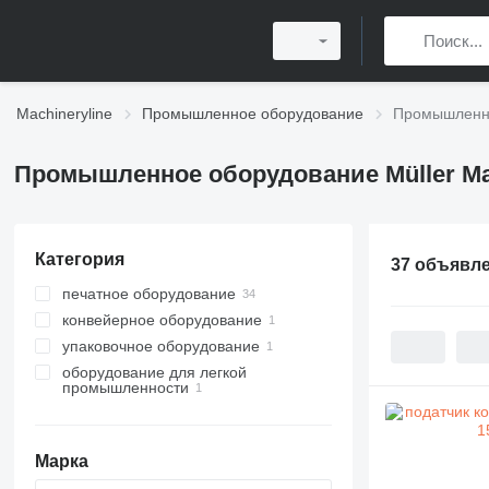
Machineryline
Промышленное оборудование
Промышленное
Промышленное оборудование Müller Mar
Категория
37 объявл
печатное оборудование
конвейерное оборудование
послепечатное оборудование
упаковочное оборудование
другое печатное оборудование
поворотные конвейеры
переплетные машины
оборудование для легкой
горизонтальные упаковочные
ниткошвейные машины
промышленности
машины
брошюровочные машины
швейное оборудование
бумагорезательные машины
другое швейное оборудование
фальцевальные машины
Марка
клеевые машины