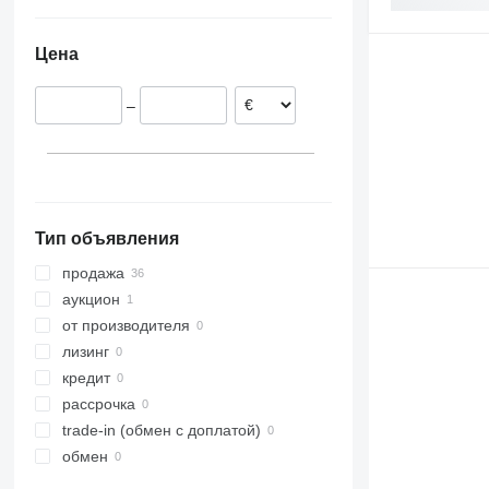
Германия
ZT
Франция
Цена
Нидерланды
Бельгия
–
Тип объявления
продажа
аукцион
от производителя
лизинг
кредит
рассрочка
trade-in (обмен с доплатой)
обмен