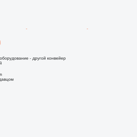
3
борудование - другой конвейер
й
an
одавцом