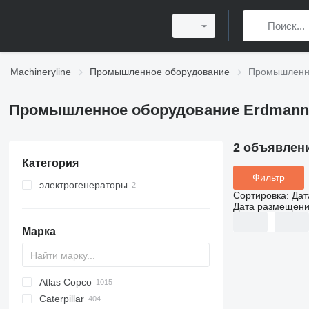
Machineryline
Промышленное оборудование
Промышленн
Промышленное оборудование Erdmann
2 объявлен
Категория
Фильтр
электрогенераторы
Сортировка
:
Дат
бензиновые генераторы
Дата размещен
дизельные генераторы
Марка
Atlas Copco
PDS
APD
AB
Ensis
VZ
AG3
Caterpillar
Pega
DrillAir
QAS
PDP
E-series
B-series
BM
GFS
VT
Rover
533
Airpure
BySprint Fiber
CK
SR