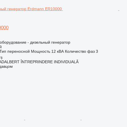
0000
борудование - дизельный генератор
й
Тип
переносной
Мощность
12 кВА
Количество фаз
3
rș
ADALBERT ÎNTREPRINDERE INDIVIDUALĂ
одавцом