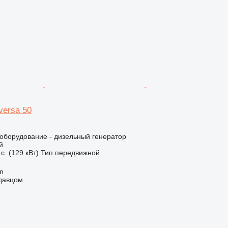
iversa 50
борудование - дизельный генератор
й
с. (129 кВт)
Тип
передвижной
an
одавцом