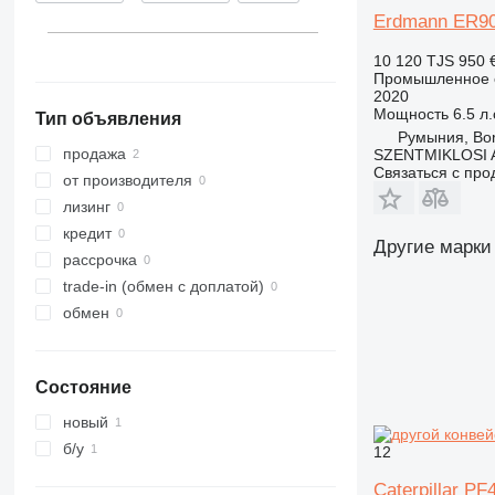
Erdmann ER9
10 120 TJS
950 
Промышленное о
2020
Мощность
6.5 л.
Тип объявления
Румыния, Bo
продажа
SZENTMIKLOSI 
Связаться с пр
от производителя
лизинг
кредит
Другие марки
рассрочка
trade-in (обмен с доплатой)
обмен
Состояние
новый
б/у
12
Caterpillar PF