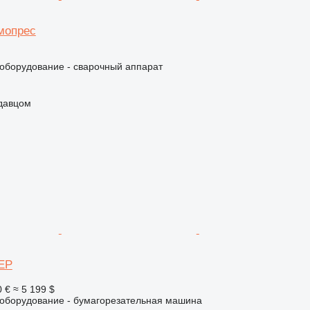
мопрес
борудование - сварочный аппарат
одавцом
 EP
0 €
≈ 5 199 $
борудование - бумагорезательная машина