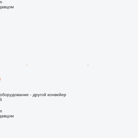
an
одавцом
5
борудование - другой конвейер
й
an
одавцом