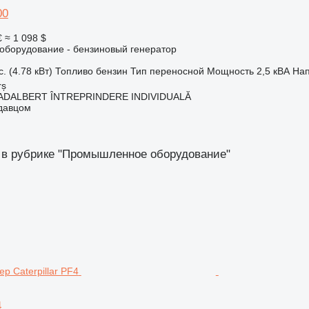
00
€
≈ 1 098 $
борудование - бензиновый генератор
с. (4.78 кВт)
Топливо
бензин
Тип
переносной
Мощность
2,5 кВА
На
rș
ADALBERT ÎNTREPRINDERE INDIVIDUALĂ
одавцом
 в рубрике "Промышленное оборудование"
4