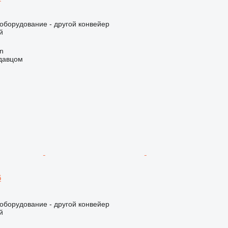
борудование - другой конвейер
й
an
одавцом
6
борудование - другой конвейер
й