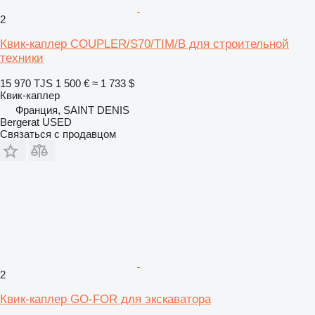
2
Квик-каплер COUPLER/S70/TIM/B для строительной
техники
15 970 TJS
1 500 €
≈ 1 733 $
Квик-каплер
Франция, SAINT DENIS
Bergerat USED
Связаться с продавцом
2
Квик-каплер GO-FOR для экскаватора