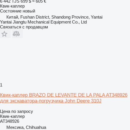
6 442 TJS
699 $
≈ 605 €
Квик-каплер
Состояние
новый
Китай, Fushan District, Shandong Province, Yantai
Yantai Jiangtu Mechanical Equipment Co., Ltd
Связаться с продавцом
1
Квик-каплер BRAZO DE LEVANTE DE LA PALA AT348926
для экскаватора-погрузчика John Deere 310J
Цена по запросу
Квик-каплер
AT348926
Мексика, Chihuahua