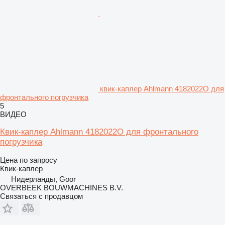
квик-каплер Ahlmann 4182022O для
фронтального погрузчика
5
ВИДЕО
Квик-каплер Ahlmann 4182022O для фронтального
погрузчика
Цена по запросу
Квик-каплер
Нидерланды, Goor
OVERBEEK BOUWMACHINES B.V.
Связаться с продавцом