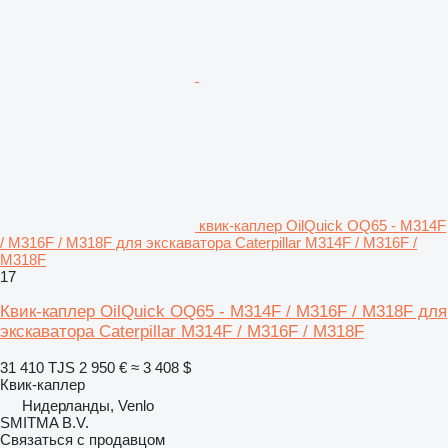
квик-каплер OilQuick OQ65 - M314F
/ M316F / M318F для экскаватора Caterpillar M314F / M316F /
M318F
17
Квик-каплер OilQuick OQ65 - M314F / M316F / M318F для
экскаватора Caterpillar M314F / M316F / M318F
31 410 TJS
2 950 €
≈ 3 408 $
Квик-каплер
Нидерланды, Venlo
SMITMA B.V.
Связаться с продавцом