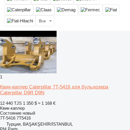
Все
1
Квик-каплер Caterpillar 7T-5416 для бульдозера
Caterpillar D9R D9N
12 440 TJS
1 350 $
≈ 1 168 €
Квик-каплер
Состояние
новый
7T-5416 7T5416
Турция, BAŞAKŞEHİR/İSTANBUL
PM Parts