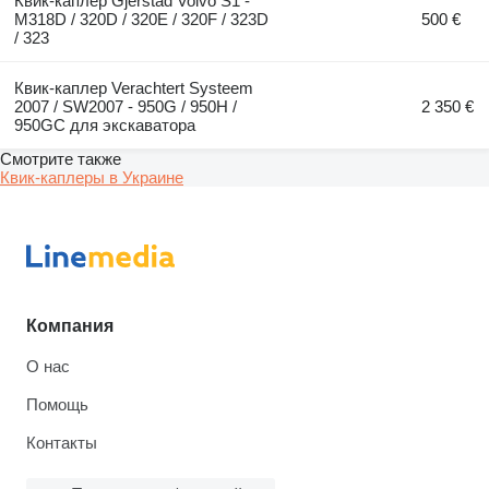
Квик-каплер Gjerstad Volvo S1 -
M318D / 320D / 320E / 320F / 323D
500 €
/ 323
Квик-каплер Verachtert Systeem
2007 / SW2007 - 950G / 950H /
2 350 €
950GC для экскаватора
Смотрите также
Квик-каплеры в Украине
Компания
О нас
Помощь
Контакты