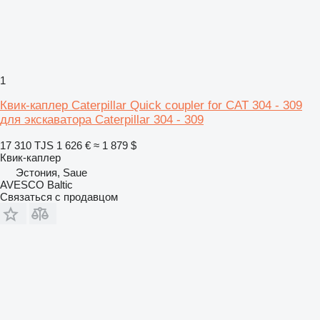
1
Квик-каплер Caterpillar Quick coupler for CAT 304 - 309
для экскаватора Caterpillar 304 - 309
17 310 TJS
1 626 €
≈ 1 879 $
Квик-каплер
Эстония, Saue
AVESCO Baltic
Связаться с продавцом