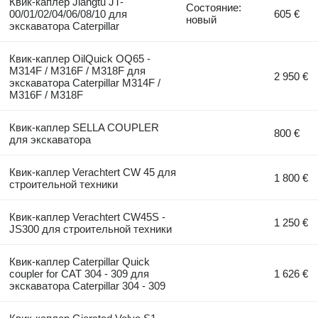
Квик-каплер Jiangtu JT-
Состояние:
00/01/02/04/06/08/10 для
605 €
новый
экскаватора Caterpillar
Квик-каплер OilQuick OQ65 -
M314F / M316F / M318F для
2 950 €
экскаватора Caterpillar M314F /
M316F / M318F
Квик-каплер SELLA COUPLER
800 €
для экскаватора
Квик-каплер Verachtert CW 45 для
1 800 €
строительной техники
Квик-каплер Verachtert CW45S -
1 250 €
JS300 для строительной техники
Квик-каплер Caterpillar Quick
coupler for CAT 304 - 309 для
1 626 €
экскаватора Caterpillar 304 - 309