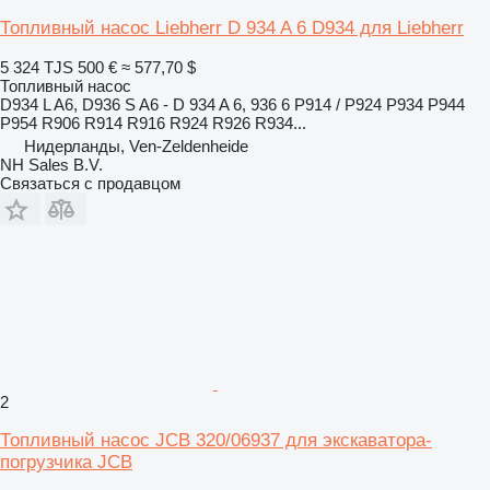
Топливный насос Liebherr D 934 A 6 D934 для Liebherr
5 324 TJS
500 €
≈ 577,70 $
Топливный насос
D934 L A6, D936 S A6 - D 934 A 6, 936 6 P914 / P924 P934 P944
P954 R906 R914 R916 R924 R926 R934...
Нидерланды, Ven-Zeldenheide
NH Sales B.V.
Связаться с продавцом
2
Топливный насос JCB 320/06937 для экскаватора-
погрузчика JCB