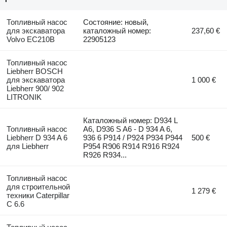
Топливный насос
Состояние: новый,
для экскаватора
каталожный номер:
237,60 €
Volvo EC210B
22905123
Топливный насос
Liebherr BOSCH
для экскаватора
1 000 €
Liebherr 900/ 902
LITRONIK
Каталожный номер: D934 L
Топливный насос
A6, D936 S A6 - D 934 A 6,
Liebherr D 934 A 6
936 6 P914 / P924 P934 P944
500 €
для Liebherr
P954 R906 R914 R916 R924
R926 R934...
Топливный насос
для строительной
1 279 €
техники Caterpillar
C 6.6