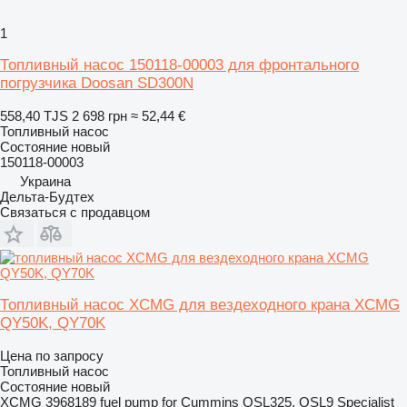
1
Топливный насос 150118-00003 для фронтального
погрузчика Doosan SD300N
558,40 TJS
2 698 грн
≈ 52,44 €
Топливный насос
Состояние
новый
150118-00003
Украина
Дельта-Будтех
Связаться с продавцом
Топливный насос XCMG для вездеходного крана XCMG
QY50K, QY70K
Цена по запросу
Топливный насос
Состояние
новый
XCMG 3968189 fuel pump for Cummins QSL325, QSL9 Specialist