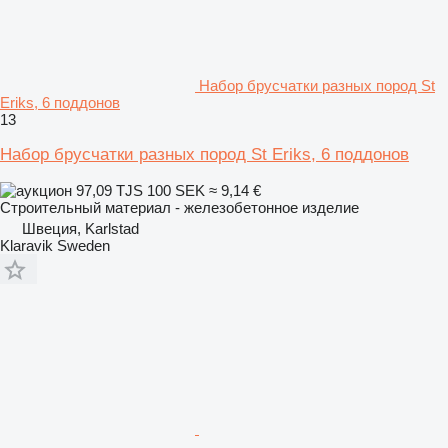
Набор брусчатки разных пород St
Eriks, 6 поддонов
13
Набор брусчатки разных пород St Eriks, 6 поддонов
97,09 TJS
100 SEK
≈ 9,14 €
Строительный материал - железобетонное изделие
Швеция, Karlstad
Klaravik Sweden