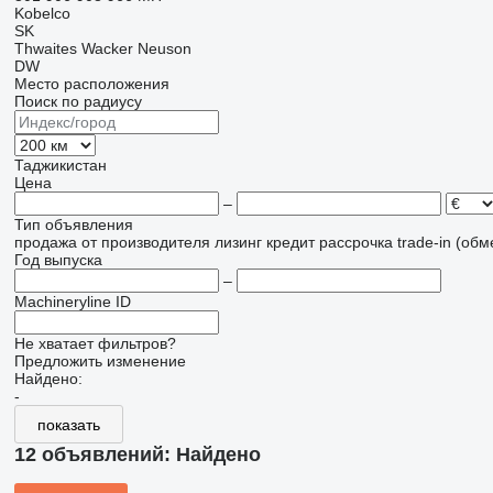
Kobelco
SK
Thwaites
Wacker Neuson
DW
Место расположения
Поиск по радиусу
Таджикистан
Цена
–
Тип объявления
продажа
от производителя
лизинг
кредит
рассрочка
trade-in (об
Год выпуска
–
Machineryline ID
Не хватает фильтров?
Предложить изменение
Найдено:
-
показать
12 объявлений:
Найдено