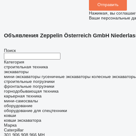
Нажимая, вы соглашае
Ваши персональные дан
Объявления Zeppelin Österreich GmbH Niederlas
Поиск
Категория
строительная техника
экскаваторы
мини-экскаваторы
гусеничные экскаваторы
колесные экскаватор
строительные погрузчики
фронтальные погрузчики
горнодобывающая техника
карьерная техника
мини-самосвалы
оборудование
оборудование для спецтехники
ковши
ковши экскаватора
Марка
Caterpillar
301
906
908
966
MH