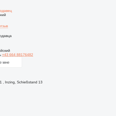
родавец
ний
отзыв
одавца
ийский
ь
+43 664 88176482
е мне
 , Inzing, Schießstand 13