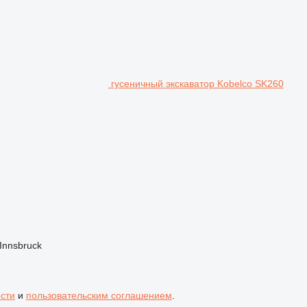
гусеничный экскаватор Kobelco SK260
Innsbruck
сти
и
пользовательским соглашением
.