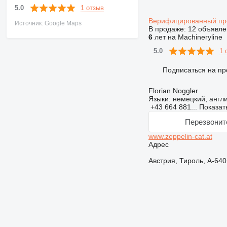
1 отзыв
5.0
Верифицированный п
Источник: Google Maps
В продаже:
12 объявле
6
лет на Machineryline
1 
5.0
Подписаться на пр
Florian Noggler
Языки:
немецкий, англ
+43 664 881...
Показат
Перезвонит
www.zeppelin-cat.at
Адрес
Австрия, Тироль, A-6401