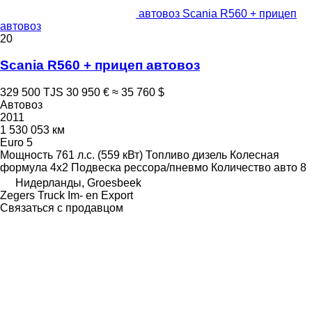
автовоз Scania R560 + прицеп
автовоз
20
Scania R560 + прицеп автовоз
329 500 TJS
30 950 €
≈ 35 760 $
Автовоз
2011
1 530 053 км
Euro 5
Мощность
761 л.с. (559 кВт)
Топливо
дизель
Колесная
формула
4x2
Подвеска
рессора/пневмо
Количество авто
8
Нидерланды, Groesbeek
Zegers Truck Im- en Export
Связаться с продавцом