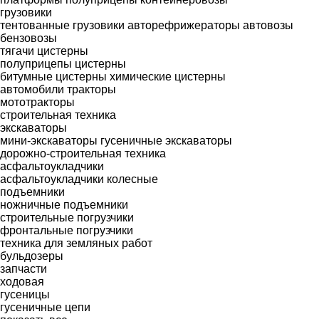
грузовики
тентованные грузовики
авторефрижераторы
автовозы
бензовозы
тягачи
цистерны
полуприцепы цистерны
битумные цистерны
химические цистерны
автомобили
тракторы
мототракторы
строительная техника
экскаваторы
мини-экскаваторы
гусеничные экскаваторы
дорожно-строительная техника
асфальтоукладчики
асфальтоукладчики колесные
подъемники
ножничные подъемники
строительные погрузчики
фронтальные погрузчики
техника для земляных работ
бульдозеры
запчасти
ходовая
гусеницы
гусеничные цепи