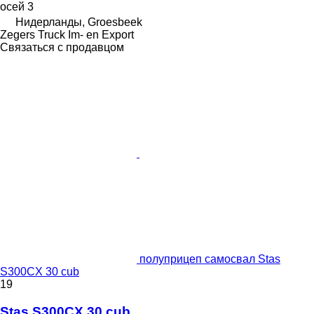
осей
3
Нидерланды, Groesbeek
Zegers Truck Im- en Export
Связаться с продавцом
полуприцеп самосвал Stas
S300CX 30 cub
19
Stas S300CX 30 cub