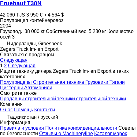
Fruehauf T38N
42 060 TJS
3 950 €
≈ 4 564 $
Полуприцеп контейнеровоз
2004
Грузопод.
38 000 кг
Собственный вес
5 280 кг
Количество
осей
3
Нидерланды, Groesbeek
Zegers Truck Im- en Export
Связаться с продавцом
Следующая
1
2
Следующая
Ищите технику дилера Zegers Truck Im- en Export в таких
категориях
Полуприцепы
Строительная техника
Грузовики
Тягачи
Цистерны
Автомобили
Смотрите также
Продавцы строительной техники строительной техники
Компания
О нас
Помощь
Контакты
Таджикистан / русский
Информация
Правила и условия
Политика конфиденциальности
Советы
по безопасности
Отзывы о Machineryline
Каталог марок