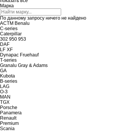
показать все
Марка
По данному запросу ничего не найдено
ACTM
Benalu
C-series
Caterpillar
302
950
953
DAF
LF
XF
Dynapac
Fruehauf
T-series
Granalu
Gray & Adams
GA
Kubota
B-series
LAG
O-3
MAN
TGX
Porsche
Panamera
Renault
Premium
Scania