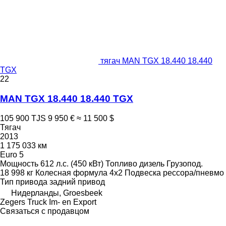
тягач MAN TGX 18.440 18.440
TGX
22
MAN TGX 18.440 18.440 TGX
105 900 TJS
9 950 €
≈ 11 500 $
Тягач
2013
1 175 033 км
Euro 5
Мощность
612 л.с. (450 кВт)
Топливо
дизель
Грузопод.
18 998 кг
Колесная формула
4x2
Подвеска
рессора/пневмо
Тип привода
задний привод
Нидерланды, Groesbeek
Zegers Truck Im- en Export
Связаться с продавцом