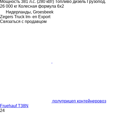
Мощность
381 л.с. (280 кВт)
Топливо
дизель
Грузопод.
26 000 кг
Колесная формула
6x2
Нидерланды, Groesbeek
Zegers Truck Im- en Export
Связаться с продавцом
полуприцеп контейнеровоз
Fruehauf T38N
24