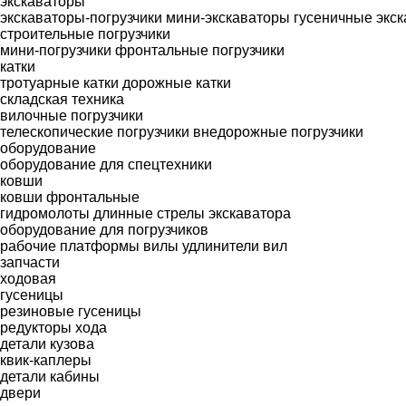
экскаваторы
экскаваторы-погрузчики
мини-экскаваторы
гусеничные экс
строительные погрузчики
мини-погрузчики
фронтальные погрузчики
катки
тротуарные катки
дорожные катки
складская техника
вилочные погрузчики
телескопические погрузчики
внедорожные погрузчики
оборудование
оборудование для спецтехники
ковши
ковши фронтальные
гидромолоты
длинные стрелы экскаватора
оборудование для погрузчиков
рабочие платформы
вилы
удлинители вил
запчасти
ходовая
гусеницы
резиновые гусеницы
редукторы хода
детали кузова
квик-каплеры
детали кабины
двери