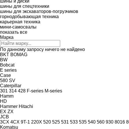
шины и диски
шины для спецтехники
шины для экскаваторов-погрузчиков
горнодобывающая техника
карьерная техника
мини-самосвалы
показать все
Марка
По данному запросу ничего не найдено
BKT
BOMAG
BW
Bobcat
E series
Case
580
SV
Caterpillar
301
314
428
F-series
M-series
Hamm
HD
Hammer
Hitachi
EX
ZX
JCB
3CX
4CX
9T-1
220X
520
525
531
533
535
540
560
930
8016
8
Komatsu