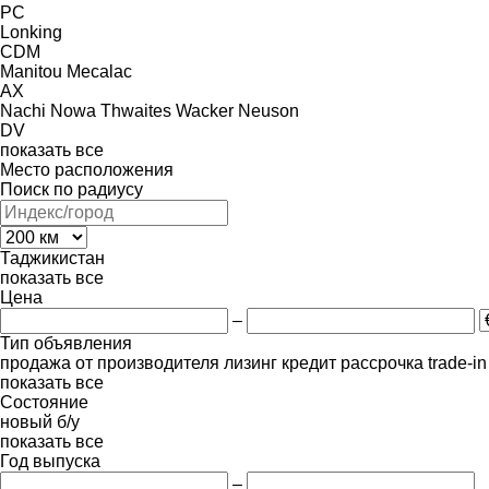
PC
Lonking
CDM
Manitou
Mecalac
AX
Nachi
Nowa
Thwaites
Wacker Neuson
DV
показать все
Место расположения
Поиск по радиусу
Таджикистан
показать все
Цена
–
Тип объявления
продажа
от производителя
лизинг
кредит
рассрочка
trade-i
показать все
Состояние
новый
б/у
показать все
Год выпуска
–