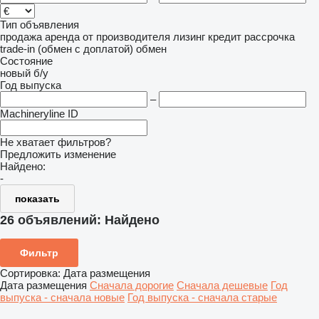
Тип объявления
продажа
аренда
от производителя
лизинг
кредит
рассрочка
trade-in (обмен с доплатой)
обмен
Состояние
новый
б/у
Год выпуска
–
Machineryline ID
Не хватает фильтров?
Предложить изменение
Найдено:
-
показать
26 объявлений:
Найдено
Фильтр
Сортировка
:
Дата размещения
Дата размещения
Сначала дорогие
Сначала дешевые
Год
выпуска - сначала новые
Год выпуска - сначала старые