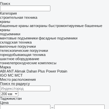
Поиск
Категория
строительная техника
краны
башенные краны
автокраны
быстромонтируемые башенные
краны
подъемники
мачтовые подъемники
фасадные подъемники
складская техника
вилочные погрузчики
телескопические погрузчики
горнодобывающая техника
шахтное оборудование
тоннелепроходческие комплексы
Марка
ABI
ANT
Alimak
Dahan
Plus Power
Potain
IGO
MC
MCT
Место расположения
Поиск по радиусу
Таджикистан
Цена
–