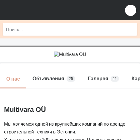
Объявления
Галерея
Ка
О нас
25
11
Multivara OÜ
Мы являемся одной из крупнейших компаний по аренде
строительной техники в Эстонии.
У нас есть около 100 единиц техники. Предоставляем