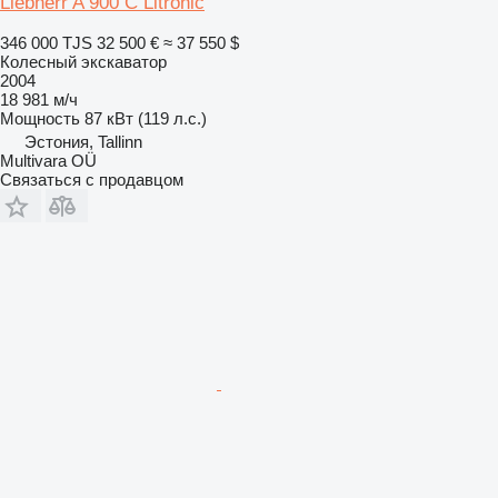
Liebherr A 900 C Litronic
346 000 TJS
32 500 €
≈ 37 550 $
Колесный экскаватор
2004
18 981 м/ч
Мощность
87 кВт (119 л.с.)
Эстония, Tallinn
Multivara OÜ
Связаться с продавцом