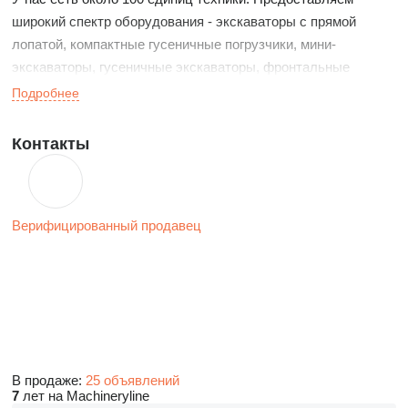
широкий спектр оборудования - экскаваторы с прямой
лопатой, компактные гусеничные погрузчики, мини-
экскаваторы, гусеничные экскаваторы, фронтальные
погрузчики, телескопические экскаваторы, шарнирные
Подробнее
самосвалы, автовышки, комбинированные
каналоочистительные машины, каналопромывочные
Контакты
машины, прицепы. Также есть различные ковши,
гидромолоты и другое оборудование.
Верифицированный продавец
В продаже:
25 объявлений
7
лет на Machineryline