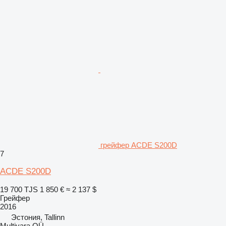
грейфер ACDE S200D
7
ACDE S200D
19 700 TJS
1 850 €
≈ 2 137 $
Грейфер
2016
Эстония, Tallinn
Multivara OÜ