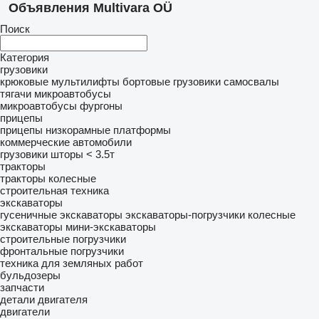
Объявления Multivara OÜ
Поиск
Категория
грузовики
крюковые мультилифты
бортовые грузовики
самосвалы
тягачи
микроавтобусы
микроавтобусы фургоны
прицепы
прицепы низкорамные платформы
коммерческие автомобили
грузовики шторы < 3.5т
тракторы
тракторы колесные
строительная техника
экскаваторы
гусеничные экскаваторы
экскаваторы-погрузчики
колесные
экскаваторы
мини-экскаваторы
строительные погрузчики
фронтальные погрузчики
техника для земляных работ
бульдозеры
запчасти
детали двигателя
двигатели