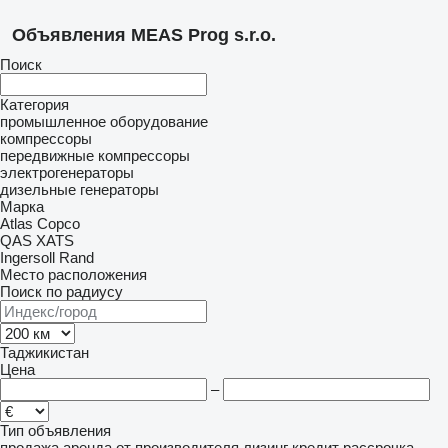
Объявления MEAS Prog s.r.o.
Поиск
Категория
промышленное оборудование
компрессоры
передвижные компрессоры
электрогенераторы
дизельные генераторы
Марка
Atlas Copco
QAS
XATS
Ingersoll Rand
Место расположения
Поиск по радиусу
Таджикистан
Цена
–
Тип объявления
продажа
аренда
от производителя
лизинг
кредит
рассрочка