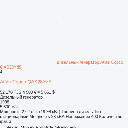
дизельный генератор Atlas Copco
QAS28YdS
4
Atlas Copco QAS28YdS
52 170 TJS
4 900 €
≈ 5 661 $
Дизельный генератор
1998
5 600 м/ч
Мощность
27.2 л.с. (19.99 кВт)
Топливо
дизель
Тип
стационарный
Мощность
28 кВА
Напряжение
400
Количество
фаз
3
Чехия, Mníšek Pod Brdy, Středočeský