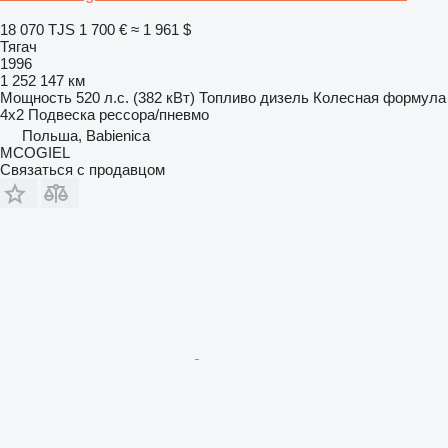
18 070 TJS
1 700 €
≈ 1 961 $
Тягач
1996
1 252 147 км
Мощность
520 л.с. (382 кВт)
Топливо
дизель
Колесная формула
4x2
Подвеска
рессора/пневмо
Польша, Babienica
MCOGIEL
Связаться с продавцом