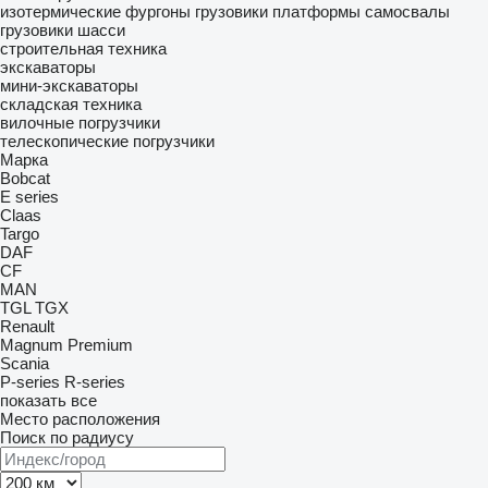
изотермические фургоны
грузовики платформы
самосвалы
грузовики шасси
строительная техника
экскаваторы
мини-экскаваторы
складская техника
вилочные погрузчики
телескопические погрузчики
Марка
Bobcat
E series
Claas
Targo
DAF
CF
MAN
TGL
TGX
Renault
Magnum
Premium
Scania
P-series
R-series
показать все
Место расположения
Поиск по радиусу