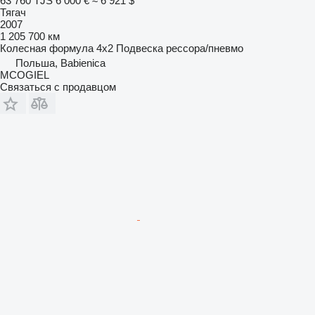
63 760 TJS
6 000 €
≈ 6 921 $
Тягач
2007
1 205 700 км
Колесная формула
4x2
Подвеска
рессора/пневмо
Польша, Babienica
MCOGIEL
Связаться с продавцом