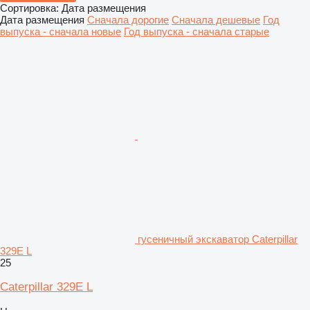
Сортировка
:
Дата размещения
Дата размещения
Сначала дорогие
Сначала дешевые
Год
выпуска - сначала новые
Год выпуска - сначала старые
гусеничный экскаватор Caterpillar
329E L
25
Caterpillar 329E L