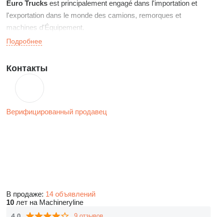
Euro Trucks
est principalement engagé dans l'importation et
l'exportation dans le monde des camions, remorques et
machines d'Équipement.
Euro Trucks
a son siège social aux Pays-Bas et un succursal
Подробнее
en Allemagne.
Контакты
Верифицированный продавец
В продаже:
14 объявлений
10
лет на Machineryline
4.0
9 отзывов