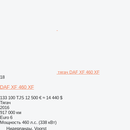
тягач DAF XF 460 XF
18
DAF XF 460 XF
133 100 TJS
12 500 €
≈ 14 440 $
Тягач
2016
917 000 км
Euro 6
Мощность
460 л.с. (338 кВт)
Нидерланды, Voorst