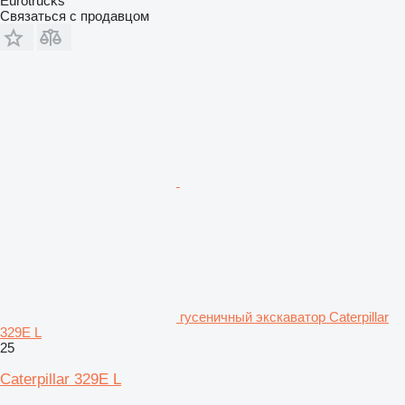
Eurotrucks
Связаться с продавцом
гусеничный экскаватор Caterpillar
329E L
25
Caterpillar 329E L