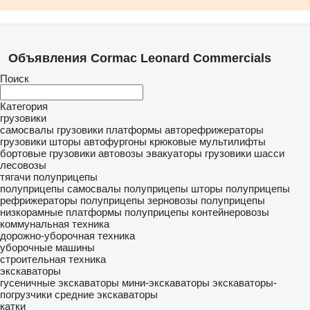
Объявления Cormac Leonard Commercials
Поиск
Категория
грузовики
самосвалы
грузовики платформы
авторефрижераторы
грузовики шторы
автофургоны
крюковые мультилифты
бортовые грузовики
автовозы
эвакуаторы
грузовики шасси
лесовозы
тягачи
полуприцепы
полуприцепы самосвалы
полуприцепы шторы
полуприцепы
рефрижераторы
полуприцепы зерновозы
полуприцепы
низкорамные платформы
полуприцепы контейнеровозы
коммунальная техника
дорожно-уборочная техника
уборочные машины
строительная техника
экскаваторы
гусеничные экскаваторы
мини-экскаваторы
экскаваторы-
погрузчики
средние экскаваторы
катки