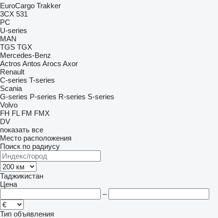
EuroCargo
Trakker
3CX
531
PC
U-series
MAN
TGS
TGX
Mercedes-Benz
Actros
Antos
Arocs
Axor
Renault
C-series
T-series
Scania
G-series
P-series
R-series
S-series
Volvo
FH
FL
FM
FMX
DV
показать все
Место расположения
Поиск по радиусу
Таджикистан
Цена
–
Тип объявления