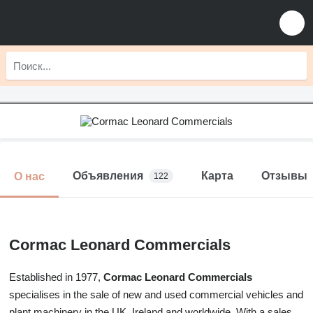
Объявления
Карта
Отзывы
О нас
122
Cormac Leonard Commercials
Established in 1977,
Cormac Leonard Commercials
specialises in the sale of new and used commercial vehicles and
plant machinery in the UK, Ireland and worldwide. With a sales