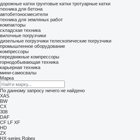
дорожные катки
грунтовые катки
тротуарные катки
техника для бетона
автобетоносмесители
техника для земляных работ
компакторы
складская техника
вилочные погрузчики
дизельные погрузчики
телескопические погрузчики
промышленное оборудование
компрессоры
передвижные компрессоры
горнодобывающая техника
карьерная техника
мини-самосвалы
Марка
По данному запросу ничего не найдено
XAS
BW
CX
308
DAF
CF
LF
XF
HD
ZX
HX-series
Robex