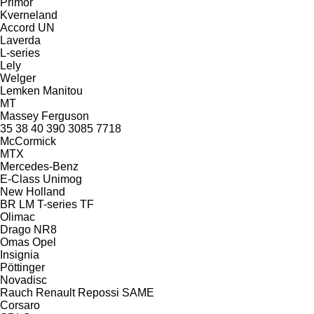
Primor
Kverneland
Accord
UN
Laverda
L-series
Lely
Welger
Lemken
Manitou
MT
Massey Ferguson
35
38
40
390
3085
7718
McCormick
MTX
Mercedes-Benz
E-Class
Unimog
New Holland
BR
LM
T-series
TF
Olimac
Drago NR8
Omas
Opel
Insignia
Pöttinger
Novadisc
Rauch
Renault
Repossi
SAME
Corsaro