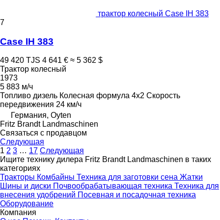
трактор колесный Case IH 383
7
Case IH 383
49 420 TJS
4 641 €
≈ 5 362 $
Трактор колесный
1973
5 883 м/ч
Топливо
дизель
Колесная формула
4x2
Скорость
передвижения
24 км/ч
Германия, Oyten
Fritz Brandt Landmaschinen
Связаться с продавцом
Следующая
1
2
3
…
17
Следующая
Ищите технику дилера Fritz Brandt Landmaschinen в таких
категориях
Тракторы
Комбайны
Техника для заготовки сена
Жатки
Шины и диски
Почвообрабатывающая техника
Техника для
внесения удобрений
Посевная и посадочная техника
Оборудование
Компания