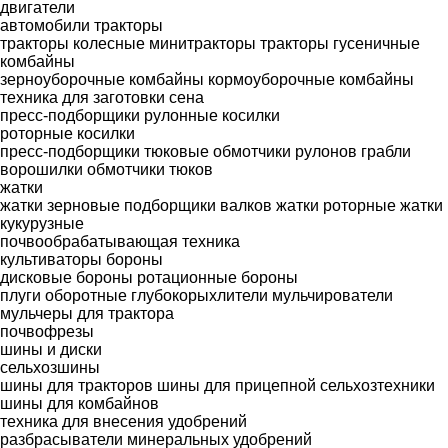
двигатели
автомобили
тракторы
тракторы колесные
минитракторы
тракторы гусеничные
комбайны
зерноуборочные комбайны
кормоуборочные комбайны
техника для заготовки сена
пресс-подборщики рулонные
косилки
роторные косилки
пресс-подборщики тюковые
обмотчики рулонов
грабли
ворошилки
обмотчики тюков
жатки
жатки зерновые
подборщики валков
жатки роторные
жатки
кукурузные
почвообрабатывающая техника
культиваторы
бороны
дисковые бороны
ротационные бороны
плуги оборотные
глубокорыхлители
мульчирователи
мульчеры для трактора
почвофрезы
шины и диски
сельхозшины
шины для тракторов
шины для прицепной сельхозтехники
шины для комбайнов
техника для внесения удобрений
разбрасыватели минеральных удобрений