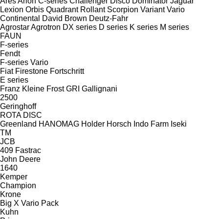
Ares
Arion
C-series
Challenger
Disco
Dominator
Jaguar
Lexion
Orbis
Quadrant
Rollant
Scorpion
Variant
Vario
Continental
David Brown
Deutz-Fahr
Agrostar
Agrotron
DX series
D series
K series
M series
FAUN
F-series
Fendt
F-series
Vario
Fiat
Firestone
Fortschritt
E series
Franz Kleine
Frost
GRI
Gallignani
2500
Geringhoff
ROTA DISC
Greenland
HANOMAG
Holder
Horsch
Indo Farm
Iseki
TM
JCB
409
Fastrac
John Deere
1640
Kemper
Champion
Krone
Big X
Vario Pack
Kuhn