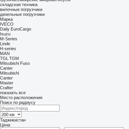
складская техника
вилочные погрузчики
дизельные погрузчики
Марка
IVECO
Daily
EuroCargo
Isuzu
M-Series
Linde
H-series
MAN
TGL
TGM
Mitsubishi Fuso
Canter
Mitsubishi
Canter
Master
Crafter
показать все
Место расположения
Поиск по радиусу
Таджикистан
Цена