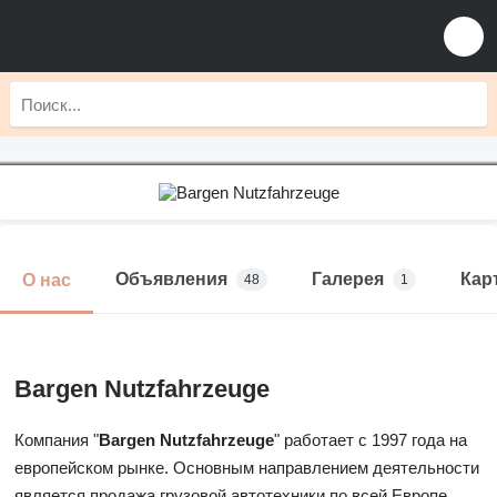
Объявления
Галерея
Кар
О нас
48
1
Bargen Nutzfahrzeuge
Компания "
Bargen Nutzfahrzeuge
" работает с 1997 года на
европейском рынке. Основным направлением деятельности
является продажа грузовой автотехники по всей Европе.