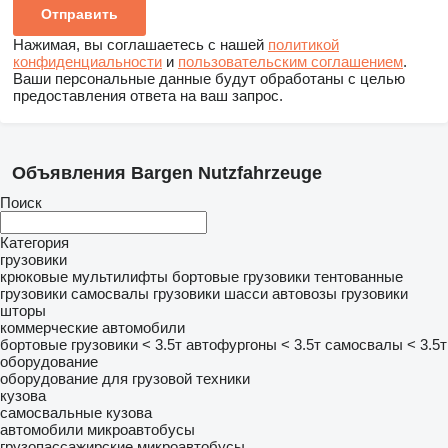
Нажимая, вы соглашаетесь с нашей
политикой
конфиденциальности
и
пользовательским соглашением
.
Ваши персональные данные будут обработаны с целью
предоставления ответа на ваш запрос.
Объявления Bargen Nutzfahrzeuge
Поиск
Категория
грузовики
крюковые мультилифты
бортовые грузовики
тентованные
грузовики
самосвалы
грузовики шасси
автовозы
грузовики
шторы
коммерческие автомобили
бортовые грузовики < 3.5т
автофургоны < 3.5т
самосвалы < 3.5т
оборудование
оборудование для грузовой техники
кузова
самосвальные кузова
автомобили
микроавтобусы
грузопассажирские микроавтобусы