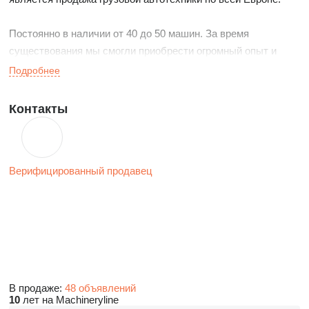
Постоянно в наличии от 40 до 50 машин. За время
существования мы смогли приобрести огромный опыт и
завоевать прочную репутацию на данном рынке, так как
Подробнее
основными задачами работы компании является быстрое и
качественное предоставление всего спектра услуг,
Контакты
связанных с покупкой техники.
Специалисты компании готовы оказать квалифицированную
Верифицированный продавец
техническую консультацию при выборе автотехники.
Наши двери всегда открыты для Вас!
В продаже:
48 объявлений
10
лет на Machineryline