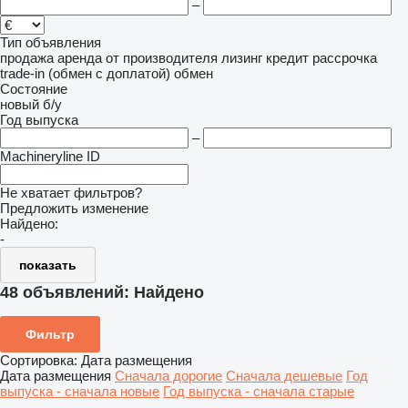
–
Тип объявления
продажа
аренда
от производителя
лизинг
кредит
рассрочка
trade-in (обмен с доплатой)
обмен
Состояние
новый
б/у
Год выпуска
–
Machineryline ID
Не хватает фильтров?
Предложить изменение
Найдено:
-
показать
48 объявлений:
Найдено
Фильтр
Сортировка
:
Дата размещения
Дата размещения
Сначала дорогие
Сначала дешевые
Год
выпуска - сначала новые
Год выпуска - сначала старые