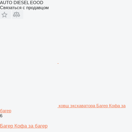
AUTO DIESEL EOOD
Связаться с продавцом
ковш экскаватора Багер Кофа за
багер
6
Багер Кофа за багер