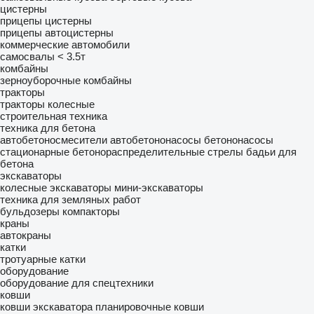
цистерны
прицепы цистерны
прицепы автоцистерны
коммерческие автомобили
самосвалы < 3.5т
комбайны
зерноуборочные комбайны
тракторы
тракторы колесные
строительная техника
техника для бетона
автобетоносмесители
автобетононасосы
бетононасосы
стационарные
бетонораспределительные стрелы
бадьи для
бетона
экскаваторы
колесные экскаваторы
мини-экскаваторы
техника для земляных работ
бульдозеры
компакторы
краны
автокраны
катки
тротуарные катки
оборудование
оборудование для спецтехники
ковши
ковши экскаватора
планировочные ковши