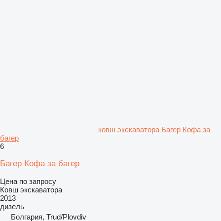
ковш экскаватора Багер Кофа за
багер
6
Багер Кофа за багер
Цена по запросу
Ковш экскаватора
2013
дизель
Болгария, Trud/Plovdiv