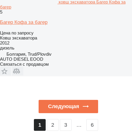
ковш экскаватора Багер Кофа за
багер
5
Багер Кофа за багер
Цена по запросу
Ковш экскаватора
2012
дизель
Болгария, Trud/Plovdiv
AUTO DIESEL EOOD
Связаться с продавцом
Следующая
2
3
…
6
1