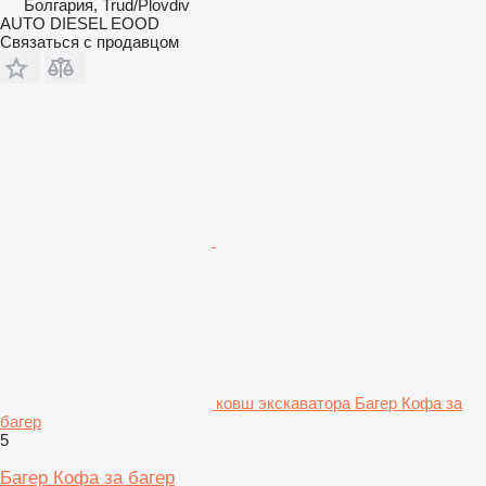
Болгария, Trud/Plovdiv
AUTO DIESEL EOOD
Связаться с продавцом
ковш экскаватора Багер Кофа за
багер
5
Багер Кофа за багер