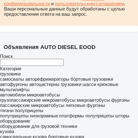
конфиденциальности
и
пользовательским соглашением
.
Ваши персональные данные будут обработаны с целью
предоставления ответа на ваш запрос.
Объявления AUTO DIESEL EOOD
Поиск
Категория
грузовики
самосвалы
авторефрижераторы
бортовые грузовики
автофургоны
автоцистерны
грузовики шасси
крюковые
мультилифты
автомобили
микроавтобусы
грузопассажирские микроавтобусы
микроавтобусы фургоны
пассажирские микроавтобусы
легковые фургоны
тягачи
полуприцепы
полуприцепы низкорамные платформы
полуприцепы шторы
оборудование
оборудование для грузовой техники
кузова
самосвальные кузова
бортовые кузова