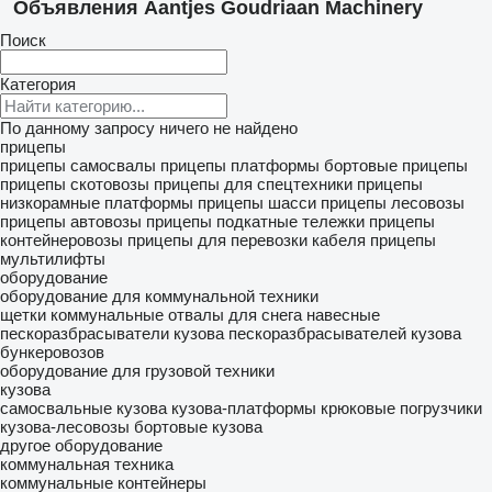
Объявления Aantjes Goudriaan Machinery
Поиск
Категория
По данному запросу ничего не найдено
прицепы
прицепы самосвалы
прицепы платформы
бортовые прицепы
прицепы скотовозы
прицепы для спецтехники
прицепы
низкорамные платформы
прицепы шасси
прицепы лесовозы
прицепы автовозы
прицепы подкатные тележки
прицепы
контейнеровозы
прицепы для перевозки кабеля
прицепы
мультилифты
оборудование
оборудование для коммунальной техники
щетки коммунальные
отвалы для снега
навесные
пескоразбрасыватели
кузова пескоразбрасывателей
кузова
бункеровозов
оборудование для грузовой техники
кузова
самосвальные кузова
кузова-платформы
крюковые погрузчики
кузова-лесовозы
бортовые кузова
другое оборудование
коммунальная техника
коммунальные контейнеры