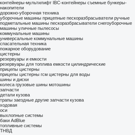
контейнеры-мультилифт
IBC-контейнеры
съемные бункеры-
накопители
дорожно-уборочная техника
уборочные машины
прицепные пескоразбрасыватели
ручные
подметальные машины
пескоразбрасыватели
снегоуборочные
машины
уличные пылесосы
коммунальные машины
универсальные коммунальные машины
спасательная техника
пожарное оборудование
цистерны
резервуары и емкости
резервуары для топлива
емкости цилиндрические
прицепы цистерны
прицепы цистерны гсм
цистерны для воды
шины и диски
колеса
грузовые шины
мотошины
запчасти
детали кузова
трапы заездные
другие запчасти кузова
ходовая
оси
выхлопные системы
баки AdBlue
топливные системы
ТНВД