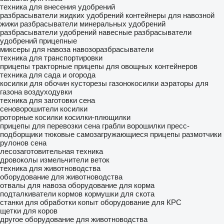
техника для внесения удобрений
разбрасыватели жидких удобрений
контейнеры для навозной
жижи
разбрасыватели минеральных удобрений
разбрасыватели удобрений навесные
разбрасыватели
удобрений прицепные
миксеры для навоза
навозоразбрасыватели
техника для транспортировки
прицепы тракторные
прицепы для овощных контейнеров
техника для сада и огорода
косилки для обочин
кусторезы
газонокосилки
аэраторы для
газона
воздуходувки
техника для заготовки сена
сеноворошители
косилки
роторные косилки
косилки-плющилки
прицепы для перевозки сена
грабли ворошилки
пресс-
подборщики тюковые
самозагружающиеся прицепы
размотчики
рулонов сена
лесозаготовительная техника
дровоколы
измельчители веток
техника для животноводства
оборудование для животноводства
отвалы для навоза
оборудование для корма
подталкиватели кормов
кормушки для скота
станки для обработки копыт
оборудование для КРС
щетки для коров
другое оборудование для животноводства