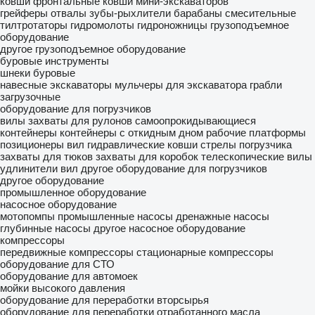
ковши фронтальные
ковши мини-экскаваторов
грейферы
отвалы
зубы-рыхлители
барабаны смесительные
тилтротаторы
гидромолоты
гидроножницы
грузоподъемное
оборудование
другое грузоподъемное оборудование
буровые инструменты
шнеки буровые
навесные экскаваторы
мульчеры для экскаватора
грабли
загрузочные
оборудование для погрузчиков
вилы
захваты для рулонов
самоопрокидывающиеся
контейнеры
контейнеры с откидным дном
рабочие платформы
позиционеры вил
гидравлические ковши
стрелы погрузчика
захваты для тюков
захваты для коробок
телескопические вилы
удлинители вил
другое оборудование для погрузчиков
другое оборудование
промышленное оборудование
насосное оборудование
мотопомпы
промышленные насосы
дренажные насосы
глубинные насосы
другое насосное оборудование
компрессоры
передвижные компрессоры
стационарные компрессоры
оборудование для СТО
оборудование для автомоек
мойки высокого давления
оборудование для переработки вторсырья
оборудование для переработки отработанного масла