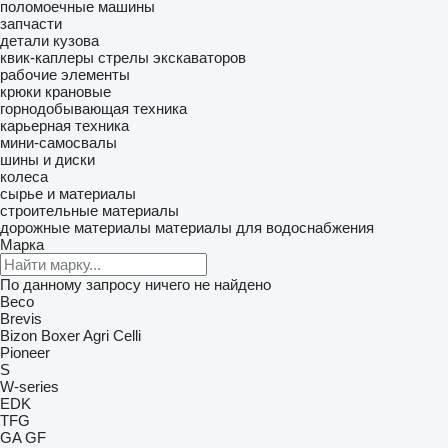
поломоечные машины
запчасти
детали кузова
квик-каплеры
стрелы экскаваторов
рабочие элементы
крюки крановые
горнодобывающая техника
карьерная техника
мини-самосвалы
шины и диски
колеса
сырье и материалы
строительные материалы
дорожные материалы
материалы для водоснабжения
Марка
По данному запросу ничего не найдено
Beco
Brevis
Bizon
Boxer Agri
Celli
Pioneer
S
W-series
EDK
TFG
GA
GF