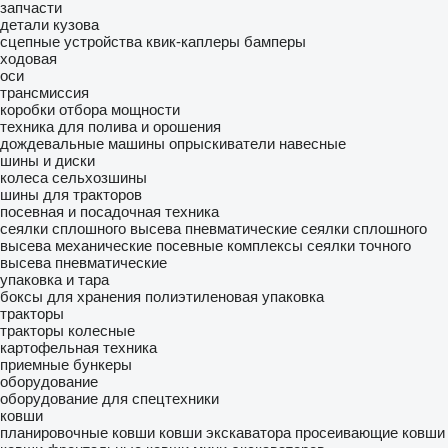
запчасти
детали кузова
сцепные устройства
квик-каплеры
бамперы
ходовая
оси
трансмиссия
коробки отбора мощности
техника для полива и орошения
дождевальные машины
опрыскиватели навесные
шины и диски
колеса
сельхозшины
шины для тракторов
посевная и посадочная техника
сеялки сплошного высева пневматические
сеялки сплошного
высева механические
посевные комплексы
сеялки точного
высева пневматические
упаковка и тара
боксы для хранения
полиэтиленовая упаковка
тракторы
тракторы колесные
картофельная техника
приемные бункеры
оборудование
оборудование для спецтехники
ковши
планировочные ковши
ковши экскаватора
просеивающие ковши