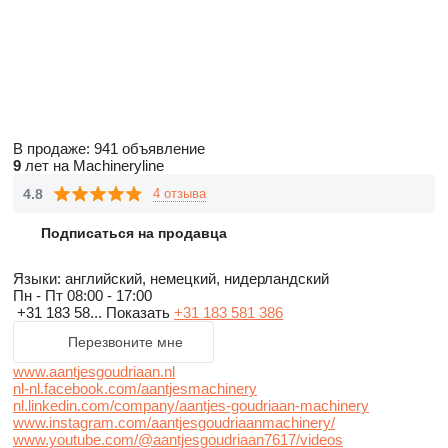
В продаже:
941 объявление
9
лет на Machineryline
4.8
4 отзыва
Подписаться на продавца
Языки:
английский, немецкий, нидерландский
Пн - Пт
08:00 - 17:00
+31 183 58...
Показать
+31 183 581 386
Перезвоните мне
www.aantjesgoudriaan.nl
nl-nl.facebook.com/aantjesmachinery
nl.linkedin.com/company/aantjes-goudriaan-machinery
www.instagram.com/aantjesgoudriaanmachinery/
www.youtube.com/@aantjesgoudriaan7617/videos