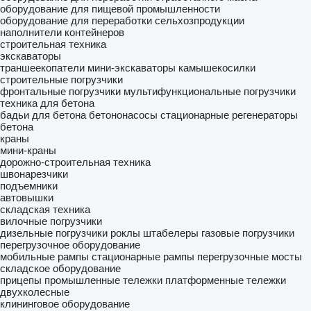
оборудование для пищевой промышленности
оборудование для переработки сельхозпродукции
наполнители контейнеров
строительная техника
экскаваторы
траншеекопатели
мини-экскаваторы
камышекосилки
строительные погрузчики
фронтальные погрузчики
мультифункциональные погрузчики
техника для бетона
бадьи для бетона
бетононасосы стационарные
регенераторы
бетона
краны
мини-краны
дорожно-строительная техника
швонарезчики
подъемники
автовышки
складская техника
вилочные погрузчики
дизельные погрузчики
роклы
штабелеры
газовые погрузчики
перегрузочное оборудование
мобильные рампы
стационарные рампы
перегрузочные мосты
складское оборудование
прицепы промышленные
тележки платформенные
тележки
двухколесные
клининговое оборудование