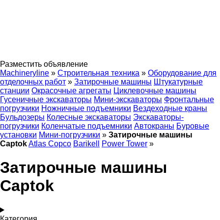
Разместить объявление
Machineryline
»
Строительная техника
»
Оборудование для
отделочных работ
»
Затирочные машины
Штукатурные
станции
Окрасочные агрегаты
Циклевочные машины
Гусеничные экскаваторы
Мини-экскаваторы
Фронтальные
погрузчики
Ножничные подъемники
Вездеходные краны
Бульдозеры
Колесные экскаваторы
Экскаваторы-
погрузчики
Коленчатые подъемники
Автокраны
Буровые
установки
Мини-погрузчики
»
Затирочные машины
Captok
Atlas Copco
Barikell
Power Tower
»
Затирочные машины
Captok
Категория