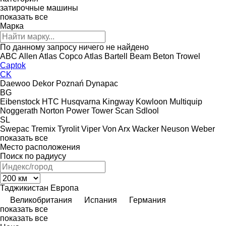
затирочные машины
показать все
Марка
По данному запросу ничего не найдено
ABC
Allen
Atlas Copco
Atlas
Bartell
Beam
Beton Trowel
Captok
CK
Daewoo
Dekor Poznań
Dynapac
BG
Eibenstock
HTC
Husqvarna
Kingway
Kowloon
Multiquip
Noggerath
Norton
Power Tower
Scan
Sdlool
SL
Swepac
Tremix
Tyrolit
Viper
Von Arx
Wacker Neuson
Weber
показать все
Место расположения
Поиск по радиусу
Таджикистан
Европа
Великобритания
Испания
Германия
показать все
показать все