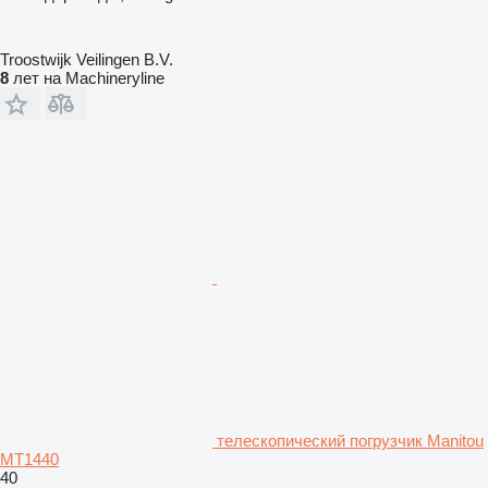
Troostwijk Veilingen B.V.
8
лет на Machineryline
телескопический погрузчик Manitou
MT1440
40