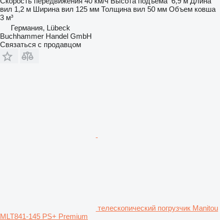
Скорость передвижения
40 км/ч
Высота подъема
6,9 м
Длина
вил
1,2 м
Ширина вил
125 мм
Толщина вил
50 мм
Объем ковша
3 м³
Германия, Lübeck
Buchhammer Handel GmbH
Связаться с продавцом
телескопический погрузчик Manitou
MLT841-145 PS+ Premium