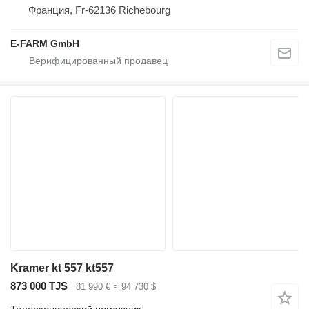
Франция, Fr-62136 Richebourg
E-FARM GmbH
Kramer kt 557 kt557
873 000 TJS
81 990 €
≈ 94 730 $