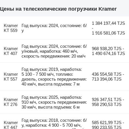
Цены на телескопические погрузчики Kramer
1 384 197,44 TJS
Kramer
Год выпуска: 2024, состояние: б/
-
KT 559
у
1 916 581,06 TJS
Год выпуска: 2024, состояние: б/
Kramer
968 938,20 TJS -
у/новый, наработка: 460 м/ч,
KT 407
1 490 674,16 TJS
скорость передвижения: 20 км/ч
Год выпуска: 2019, наработка:
Kramer
5 100 - 7 500 м/ч, топливо:
436 554,58 TJS -
KT 557
дизель, скорость передвижения:
713 394,06 TJS
40 км/ч, высота подъема: 7 м
Год выпуска: 2025, наработка:
Kramer
926 347,51 TJS -
910 м/ч, скорость передвижения:
KT 276
958 290,53 TJS
30 км/ч, высота подъема: 6 м
Год выпуска: 2018, состояние: б/
Kramer
585 621,99 TJS -
у, наработка: 4 900 - 5 700 м/ч,
KT 447
990 233,55 TJS