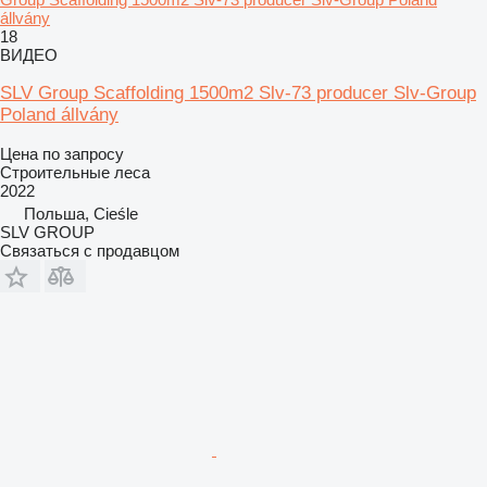
állvány
18
ВИДЕО
SLV Group Scaffolding 1500m2 Slv-73 producer Slv-Group
Poland állvány
Цена по запросу
Строительные леса
2022
Польша, Cieśle
SLV GROUP
Связаться с продавцом