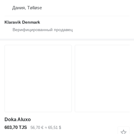
Дания, Tølløse
Klaravik Denmark
Doka Aluxo
603,70 TJS
56,70 €
≈ 65,51 $