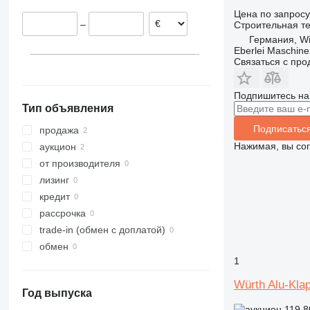
311
427
3246
SD
XM
Цена по запросу
–
Строительная те
312
435S
3369
XP
Германия, Wi
313
436
3394
XR
Eberlei Maschin
Связаться с пр
314
437
4069
XS
315
456
4394
XZ
316
457
E-series
ZL
Подпишитесь на
Тип объявления
317
8008
Liftlux
Подписатьс
318
8018
Pecolift
продажа
319
8025
Toucan
Нажимая, вы со
аукцион
320
8026
от производителя
321
8030
лизинг
322
8035
кредит
323
CT
рассрочка
324
JS
trade-in (обмен с доплатой)
325
JZ
обмен
1
326
NXT
329
S-Series
Würth Alu-Kla
Год выпуска
330
TM
119,8