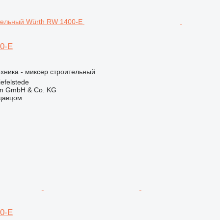
0-E
хника - миксер строительный
efelstede
en GmbH & Co. KG
одавцом
0-E