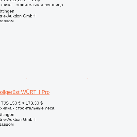
хника - строительная лестница
ttingen
trie-Auktion GmbH
одавцом
Rollgerüst WÜRTH Pro
 TJS
150 €
≈ 173,30 $
хника - строительные леса
ttingen
trie-Auktion GmbH
одавцом