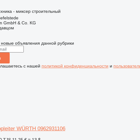
хника - миксер строительный
efelstede
en GmbH & Co. KG
одавцом
 новые объявления данной рубрики
я
глашаетесь с нашей
политикой конфиденциальности
и
пользовател
ppleiter WÜRTH 0962931106
0 TJS
11,25 €
≈ 13 $