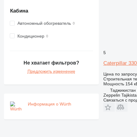
973
Кабина
980
982
Автономный обогреватель
988
990
Кондиционер
992
AP
5
C-series
Caterpillar 33
Не хватает фильтров?
CB
Предложить изменение
CS
Цена по запросу
Строительная те
D series
Мощность
154 кВ
E-series
Таджикистан
F-series
Zeppelin Tajikist
Связаться с пр
GC
Информация о Würth
IT
M-series
MH
NR