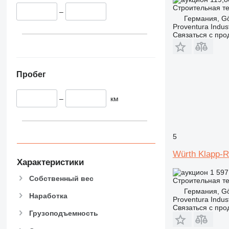
336
VMT
Строительная те
–
340
Vibromax
Германия, Gö
345
Proventura Indus
Связаться с пр
349
350
365
Пробег
374
390
–
км
395
416
420
424
5
426
Würth Klapp-
428
Характеристики
1 597
430
Собственный вес
Строительная те
432
Германия, Gö
Наработка
434
Proventura Indus
Связаться с пр
444
Грузоподъемность
589