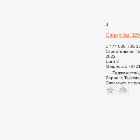
PM
RM
V-series
3
Caterpillar 3
1 474 000 TJS
1
Строительная те
2022
Euro 3
Мощность
78721
Таджикистан
Zeppelin Tajikist
Связаться с пр