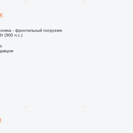
2K
хника - фронтальный погрузчик
т (900 л.с.)
an
одавцом
R