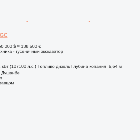
20GC
60 000 $
≈ 138 500 €
хника - гусеничный экскаватор
 кВт (107100 л.с.)
Топливо
дизель
Глубина копания
6,64 м
, Душанбе
an
одавцом