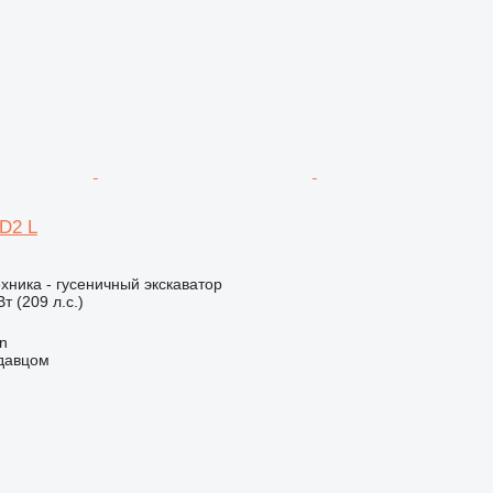
0D2 L
хника - гусеничный экскаватор
т (209 л.с.)
an
одавцом