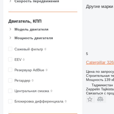
Скорость передвижения
826
Другие марки
906
907
Двигатель, КПП
908
910
Модель двигателя
914
Мощность двигателя
918
924
Сажевый фильтр
926
5
928
EEV
Caterpillar 32
930
938
Резервуар AdBlue
Цена по запросу
Строительная те
950
Мощность
139 кВ
Ретардер
953
Таджикистан
955
Zeppelin Tajikist
Центральная смазка
Связаться с пр
962
963
Блокировка дифференциала
966
972