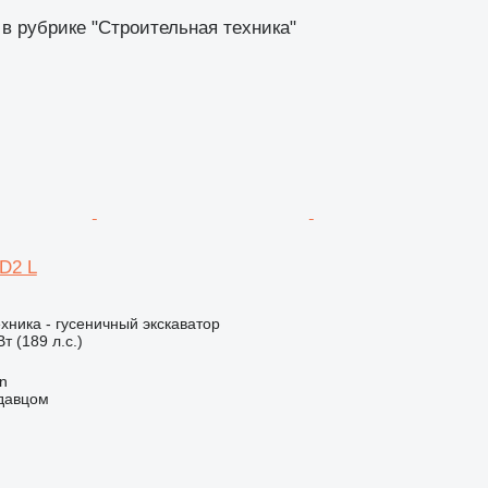
 в рубрике "Строительная техника"
6D2 L
хника - гусеничный экскаватор
т (189 л.с.)
an
одавцом