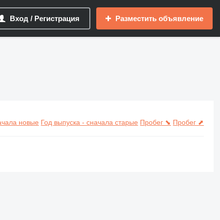
Вход / Регистрация
Разместить объявление
начала новые
Год выпуска - сначала старые
Пробег ⬊
Пробег ⬈