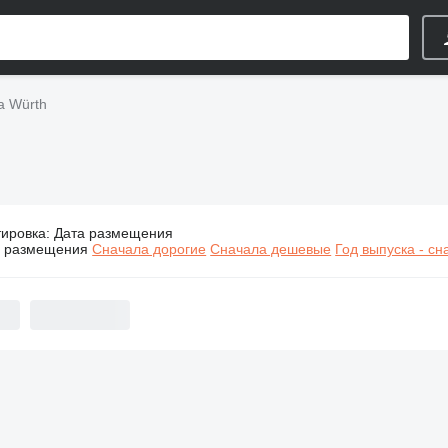
а Würth
тировка
:
Дата размещения
Строительная техника Würth
а размещения
Сначала дорогие
Сначала дешевые
Год выпуска - с