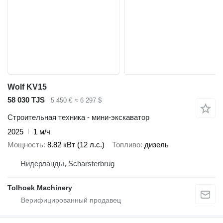
Wolf KV15
58 030 TJS
5 450 €
≈ 6 297 $
Строительная техника - мини-экскаватор
2025
1 м/ч
Мощность
8.82 кВт (12 л.с.)
Топливо
дизель
Нидерланды, Scharsterbrug
Tolhoek Machinery