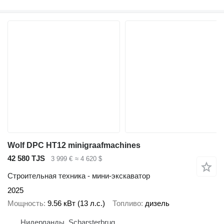
Wolf DPC HT12 minigraafmachines
42 580 TJS
3 999 €
≈ 4 620 $
Строительная техника - мини-экскаватор
2025
Мощность
9.56 кВт (13 л.с.)
Топливо
дизель
Нидерланды, Scharsterbrug