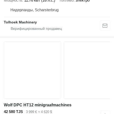
Мощность
11.76 кВт (16 л.с.)
Топливо
электро
Нидерланды, Scharsterbrug
Tolhoek Machinery
Wolf DPC HT12 minigraafmachines
42 580 TJS
3 999 €
≈ 4 620 $