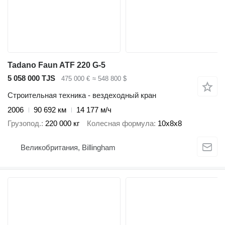
Tadano Faun ATF 220 G-5
5 058 000 TJS
475 000 €
≈ 548 800 $
Строительная техника - вездеходный кран
2006
90 692 км
14 177 м/ч
Грузопод.
220 000 кг
Колесная формула
10x8x8
Великобритания, Billingham