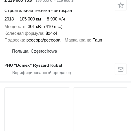
2 119 000 TJS
199 000 €
≈ 229 900 $
Строительная техника - автокран
2018
105 000 км
8 900 м/ч
Мощность
301 кВт (410 л.с.)
Колесная формула
8x4x4
Подвеска
рессора/рессора
Марка крана
Faun
Польша, Częstochowa
PHU "Domex" Ryszard Kubat