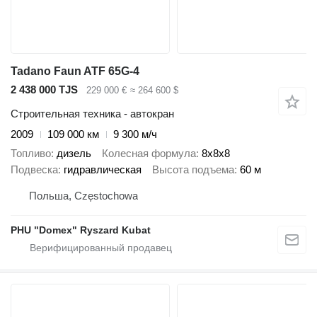
Tadano Faun ATF 65G-4
2 438 000 TJS
229 000 €
≈ 264 600 $
Строительная техника - автокран
2009
109 000 км
9 300 м/ч
Топливо
дизель
Колесная формула
8x8x8
Подвеска
гидравлическая
Высота подъема
60 м
Польша, Częstochowa
PHU "Domex" Ryszard Kubat