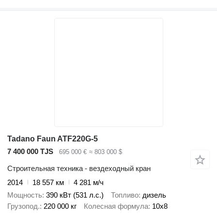
Tadano Faun ATF220G-5
7 400 000 TJS
695 000 €
≈ 803 000 $
Строительная техника - вездеходный кран
2014
18 557 км
4 281 м/ч
Мощность
390 кВт (531 л.с.)
Топливо
дизель
Грузопод.
220 000 кг
Колесная формула
10x8