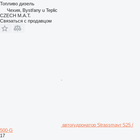
Топливо
дизель
Чехия, Bystřany u Teplic
CZECH M.A.T.
Связаться с продавцом
автогудронатор Strassmayr S25 /
500-G
17