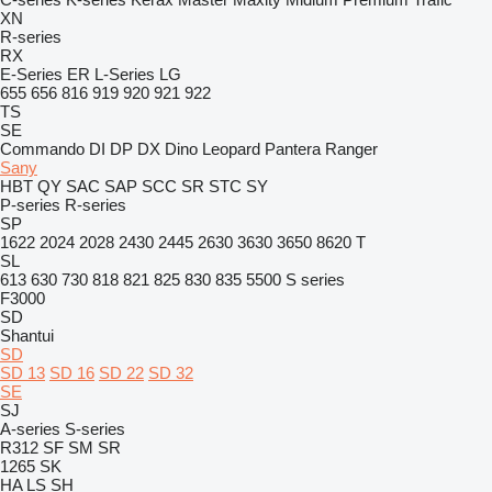
XN
R-series
RX
E-Series
ER
L-Series
LG
655
656
816
919
920
921
922
TS
SE
Commando
DI
DP
DX
Dino
Leopard
Pantera
Ranger
Sany
HBT
QY
SAC
SAP
SCC
SR
STC
SY
P-series
R-series
SP
1622
2024
2028
2430
2445
2630
3630
3650
8620 T
SL
613
630
730
818
821
825
830
835
5500
S series
F3000
SD
Shantui
SD
SD 13
SD 16
SD 22
SD 32
SE
SJ
A-series
S-series
R312
SF
SM
SR
1265
SK
HA
LS
SH