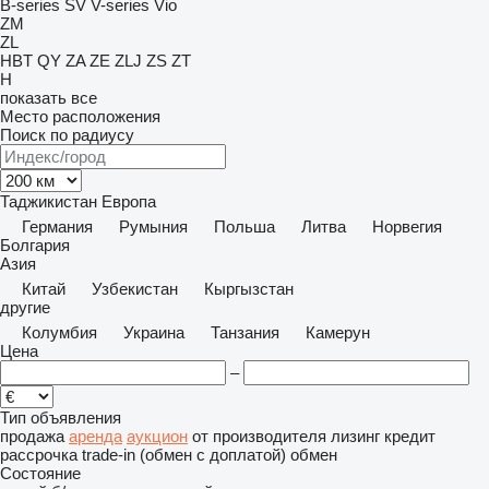
B-series
SV
V-series
Vio
ZM
ZL
HBT
QY
ZA
ZE
ZLJ
ZS
ZT
H
показать все
Место расположения
Поиск по радиусу
Таджикистан
Европа
Германия
Румыния
Польша
Литва
Норвегия
Болгария
Азия
Китай
Узбекистан
Кыргызстан
другие
Колумбия
Украина
Танзания
Камерун
Цена
–
Тип объявления
продажа
аренда
аукцион
от производителя
лизинг
кредит
рассрочка
trade-in (обмен с доплатой)
обмен
Состояние