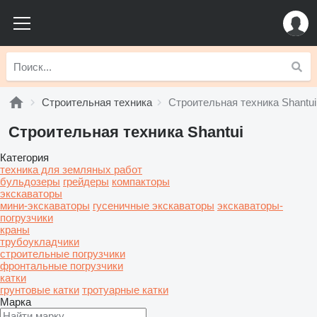
Строительная техника
Строительная техника Shantui
Строительная техника Shantui
Категория
техника для земляных работ
бульдозеры
грейдеры
компакторы
экскаваторы
мини-экскаваторы
гусеничные экскаваторы
экскаваторы-
погрузчики
краны
трубоукладчики
строительные погрузчики
фронтальные погрузчики
катки
грунтовые катки
тротуарные катки
Марка