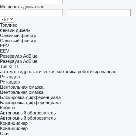
Мощность двигателя
–
Топливо
бензин
дизель
Сажевый фильтр
Сажевый фильтр
EEV
EEV
Резервуар AdBlue
Резервуар AdBlue
Тип КПП
автомат
гидростатическая
механика
роботизированная
Ретардер
Ретардер
Центральная смазка
Центральная смазка
Блокировка дифференциала
Блокировка дифференциала
Кабина
Автономный обогреватель
Автономный обогреватель
Кондиционер
Кондиционер
Оси