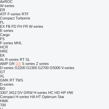
AirROC
W-series
ER
ATF
F-series
RTF
Compact
Turbomix
FL
EX
FB
FD
FH
FR
W-series
E-series
Cargo
FS
F-series
MHL
HCR
HRE
EK
AL
R-series
RT
SL
AWP
GR
GS
S series
Z series
D-series
G2200
G2300
G2700
G5000
V-series
GT
XL
GMK
RT
TMS
D-series
BG
3307
3412
DV
GRW
H-series
HC
HD
HP
HW
Compact
H-series
HA
HT
Optimum
Star
HMK
700