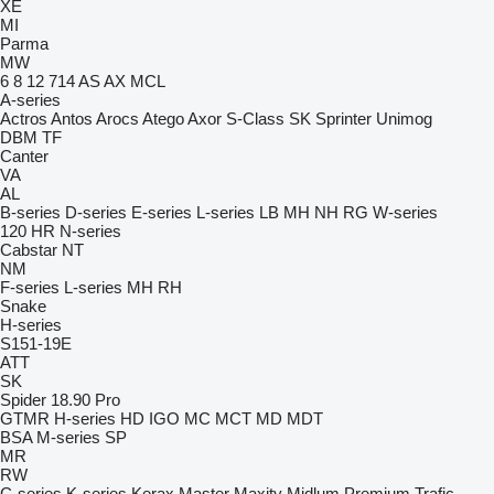
XE
MI
Parma
MW
6
8
12
714
AS
AX
MCL
A-series
Actros
Antos
Arocs
Atego
Axor
S-Class
SK
Sprinter
Unimog
DBM
TF
Canter
VA
AL
B-series
D-series
E-series
L-series
LB
MH
NH
RG
W-series
120
HR
N-series
Cabstar
NT
NM
F-series
L-series
MH
RH
Snake
H-series
S151-19E
ATT
SK
Spider 18.90 Pro
GTMR
H-series
HD
IGO
MC
MCT
MD
MDT
BSA
M-series
SP
MR
RW
C-series
K-series
Kerax
Master
Maxity
Midlum
Premium
Trafic