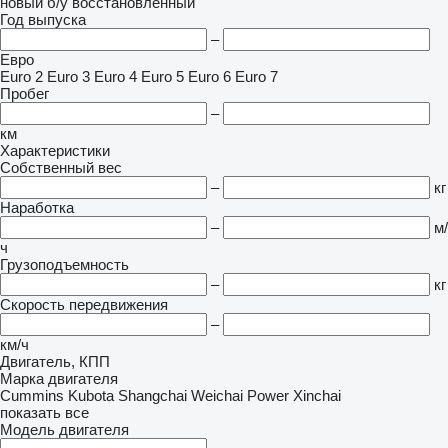
новый
б/у
восстановленный
Год выпуска
–
Евро
Euro 2
Euro 3
Euro 4
Euro 5
Euro 6
Euro 7
Пробег
–
км
Характеристики
Собственный вес
–
кг
Наработка
–
м/
ч
Грузоподъемность
–
кг
Скорость передвижения
–
км/ч
Двигатель, КПП
Марка двигателя
Cummins
Kubota
Shangchai
Weichai Power
Xinchai
показать все
Модель двигателя