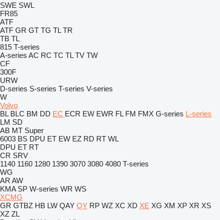
SWE
SWL
FR85
ATF
ATF
GR
GT
TG
TL
TR
TB
TL
815
T-series
A-series
AC
RC
TC
TL
TV
TW
CF
300F
URW
D-series
S-series
T-series
V-series
W
Volvo
BL
BLC
BM
DD
EC
ECR
EW
EWR
FL
FM
FMX
G-series
L-series
LM
SD
AB
MT
Super
6003
BS
DPU
ET
EW
EZ
RD
RT
WL
DPU
ET
RT
CR
SRV
1140
1160
1280
1390
3070
3080
4080
T-series
WG
AR
AW
KMA
SP
W-series
WR
WS
XCMG
GR
GTBZ
HB
LW
QAY
QY
RP
WZ
XC
XD
XE
XG
XM
XP
XR
XS
XZ
ZL