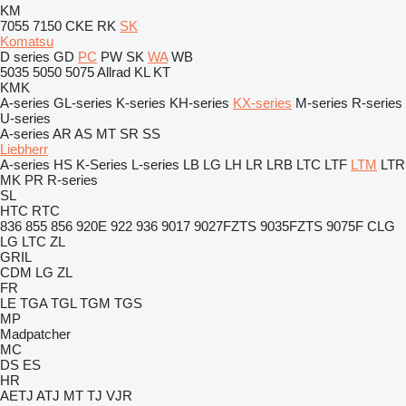
KM
7055
7150
CKE
RK
SK
Komatsu
D series
GD
PC
PW
SK
WA
WB
5035
5050
5075
Allrad
KL
KT
KMK
A-series
GL-series
K-series
KH-series
KX-series
M-series
R-series
U-series
A-series
AR
AS
MT
SR
SS
Liebherr
A-series
HS
K-Series
L-series
LB
LG
LH
LR
LRB
LTC
LTF
LTM
LTR
MK
PR
R-series
SL
HTC
RTC
836
855
856
920E
922
936
9017
9027FZTS
9035FZTS
9075F
CLG
LG
LTC
ZL
GRIL
CDM
LG
ZL
FR
LE
TGA
TGL
TGM
TGS
MP
Madpatcher
MC
DS
ES
HR
AETJ
ATJ
MT
TJ
VJR