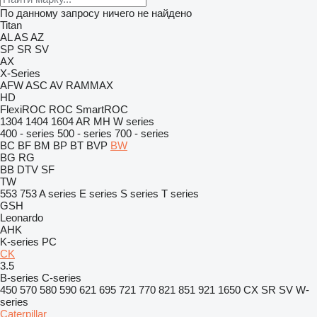
По данному запросу ничего не найдено
Titan
AL
AS
AZ
SP
SR
SV
AX
X-Series
AFW
ASC
AV
RAMMAX
HD
FlexiROC
ROC
SmartROC
1304
1404
1604
AR
MH
W series
400 - series
500 - series
700 - series
BC
BF
BM
BP
BT
BVP
BW
BG
RG
BB
DTV
SF
TW
553
753
A series
E series
S series
T series
GSH
Leonardo
AHK
K-series
PC
CK
3.5
B-series
C-series
450
570
580
590
621
695
721
770
821
851
921
1650
CX
SR
SV
W-
series
Caterpillar