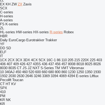
LL
EX
KH
ZW
ZX
Zaxis
SCX
C-series
H-series
A-series
FS
K-series
ZL
HL-series
HW-series
HX-series
R-series
Robex
HBR
Daily
EuroCargo
Eurotrakker
Trakker
YF
DD
SD
ELF
IT
1CX
2CX
3CX
3DX
4CX
5CX
16C-1
86
110
205
215
220X
225
403
406
407
409
426
427
435S
436
437
456
457
8008
8018
8025
8026
8030
8035
CT
JS
JZ
NXT
S-Series
TM
VMT
Vibromax
10
340AJ
450
460
520
600
660
680
800
860
1230
1250
1350
1930
1932
2030
2630
2646
3246
3369
3394
4069
4394
E-series
Liftlux
Pecolift
Toucan
CT
HT
KV
SPX
410
PM
KR
NK
KR