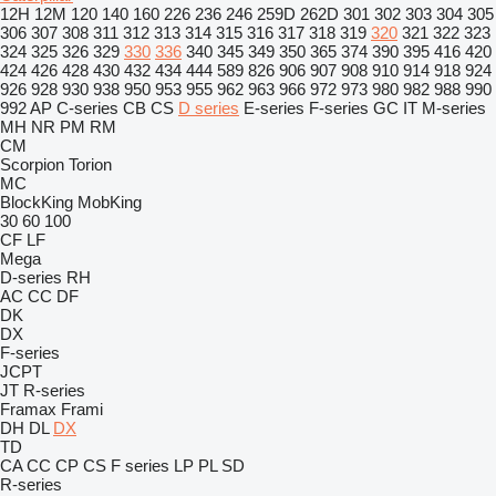
12H
12M
120
140
160
226
236
246
259D
262D
301
302
303
304
305
306
307
308
311
312
313
314
315
316
317
318
319
320
321
322
323
324
325
326
329
330
336
340
345
349
350
365
374
390
395
416
420
424
426
428
430
432
434
444
589
826
906
907
908
910
914
918
924
926
928
930
938
950
953
955
962
963
966
972
973
980
982
988
990
992
AP
C-series
CB
CS
D series
E-series
F-series
GC
IT
M-series
MH
NR
PM
RM
CM
Scorpion
Torion
MC
BlockKing
MobKing
30
60
100
CF
LF
Mega
D-series
RH
AC
CC
DF
DK
DX
F-series
JCPT
JT
R-series
Framax
Frami
DH
DL
DX
TD
CA
CC
CP
CS
F series
LP
PL
SD
R-series