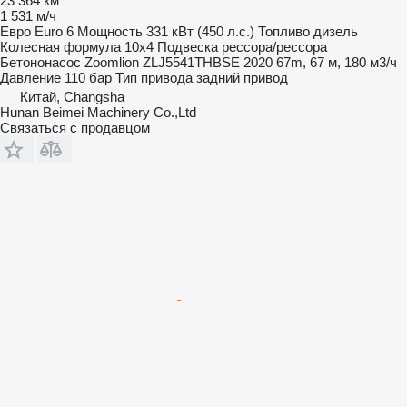
23 364 км
1 531 м/ч
Евро
Euro 6
Мощность
331 кВт (450 л.с.)
Топливо
дизель
Колесная формула
10x4
Подвеска
рессора/рессора
Бетононасос
Zoomlion ZLJ5541THBSE 2020 67m, 67 м, 180 м3/ч
Давление
110 бар
Тип привода
задний привод
Китай, Changsha
Hunan Beimei Machinery Co.,Ltd
Связаться с продавцом