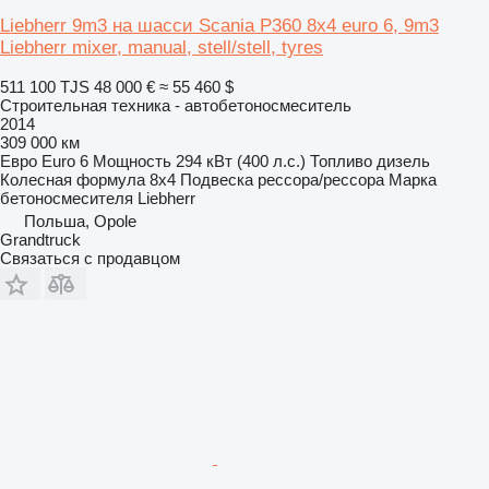
Liebherr 9m3 на шасси Scania P360 8x4 euro 6, 9m3
Liebherr mixer, manual, stell/stell, tyres
511 100 TJS
48 000 €
≈ 55 460 $
Строительная техника - автобетоносмеситель
2014
309 000 км
Евро
Euro 6
Мощность
294 кВт (400 л.с.)
Топливо
дизель
Колесная формула
8x4
Подвеска
рессора/рессора
Марка
бетоносмесителя
Liebherr
Польша, Opole
Grandtruck
Связаться с продавцом