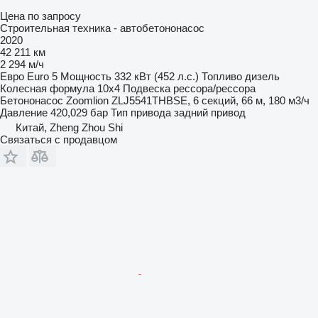
Цена по запросу
Строительная техника - автобетононасос
2020
42 211 км
2 294 м/ч
Евро
Euro 5
Мощность
332 кВт (452 л.с.)
Топливо
дизель
Колесная формула
10x4
Подвеска
рессора/рессора
Бетононасос
Zoomlion ZLJ5541THBSE, 6 секций, 66 м, 180 м3/ч
Давление
420,029 бар
Тип привода
задний привод
Китай, Zheng Zhou Shi
Связаться с продавцом