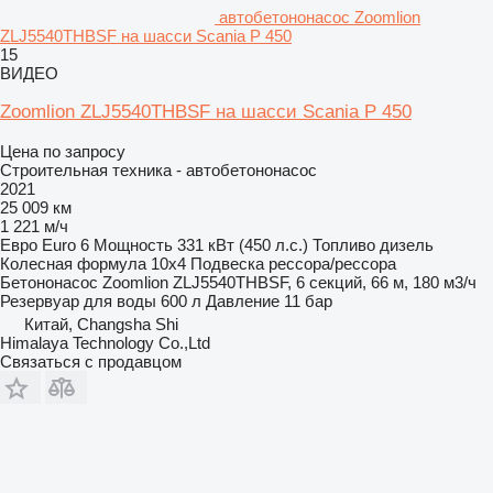
автобетононасос Zoomlion
ZLJ5540THBSF на шасси Scania P 450
15
ВИДЕО
Zoomlion ZLJ5540THBSF на шасси Scania P 450
Цена по запросу
Строительная техника - автобетононасос
2021
25 009 км
1 221 м/ч
Евро
Euro 6
Мощность
331 кВт (450 л.с.)
Топливо
дизель
Колесная формула
10x4
Подвеска
рессора/рессора
Бетононасос
Zoomlion ZLJ5540THBSF, 6 секций, 66 м, 180 м3/ч
Резервуар для воды
600 л
Давление
11 бар
Китай, Changsha Shi
Himalaya Technology Co.,Ltd
Связаться с продавцом