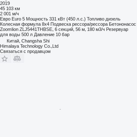
2019
45 103 км
2 001 м/ч
Евро
Euro 5
Мощность
331 кВт (450 л.с.)
Топливо
дизель
Колесная формула
8x4
Подвеска
рессора/рессора
Бетононасос
Zoomlion ZLJ5441THBSE, 6 секций, 56 м, 180 м3/ч
Резервуар
для воды
500 л
Давление
10 бар
Китай, Changsha Shi
Himalaya Technology Co.,Ltd
Связаться с продавцом