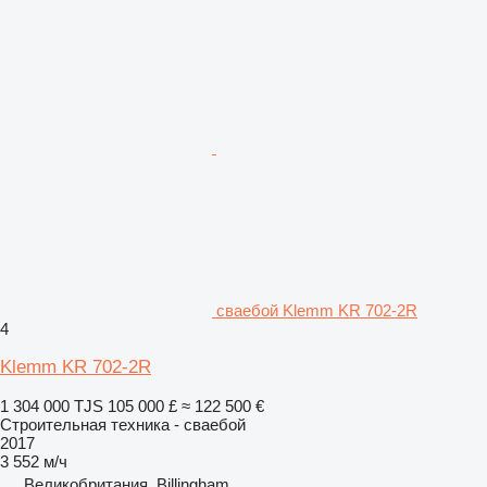
сваебой Klemm KR 702-2R
4
Klemm KR 702-2R
1 304 000 TJS
105 000 £
≈ 122 500 €
Строительная техника - сваебой
2017
3 552 м/ч
Великобритания, Billingham