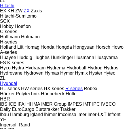
LL
Hitachi
EX
KH
ZW
ZX
Zaxis
Hitachi-Sumitomo
SCX
Hobby
Hoeflon
C-series
Hoffmann
Hofmann
H-series
Holland Lift
Homag
Honda
Hongda
Hongyuan
Horsch
Howo
A-series
Huayee
Huddig
Hughes
Hunklinger
Husmann
Husqvarna
FS
K-series
Hyco
Hydra
Hydraram
Hydrema
Hydrobull
Hydrog
Hydros
Hydrovane
Hydroven
Hymas
Hymer
Hymix
Hyster
Hytec
ZL
Hyundai
HL-series
HW-series
HX-series
R-series
Robex
Höcker Polytechnik
Hünnebeck
Hütte
HBR
IBS
ICE
IFA
IHI
IMA
IMER Group
IMPES
IMT
IPC
IVECO
Daily
EuroCargo
Eurotrakker
Trakker
Ibau Hamburg
Igland
Ihimer
Imcoinsa
Imer
Imer-L&T
Infront
YF
Ingersoll Rand