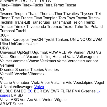
A-series
AC
RC
TC
TL
TV
TW
Terex-Finlay
Terex-Fuchs
Terra
Terrax
Tescar
CF
Tesmec
Teupen
Thaler
Thomas
Thor
Thwaites
Thyssen
Tiki
Timan
Time France
Titan
Tomplan
Toro
Toyo
Toyota
Tracto-
Technik
Trans-Lift
Transgruas
Transmanut
Trejon
Tremix
Trencor
Trimex
Trivelsonda
Truemax
Truxor
Tuhe
Tur Poland
Turbosol
Turchi
300F
Tutkun Kardeşler
TyreON
Tyrolit
Tünkers
UN
UNC
US
UWM
Ultra
UniCarriers
Unic
URW
Universal
UpRight
Uğurmak
VDW
VEB
VF Venieri
VLIG
VS
Vacu Stone Lift
Vacuum Lifting Holland
Valla
Vallavagnen
Valmet
Vammas
Vanse
Veekmas
Vema
Verachtert
Veribor
Vermeer
D-series
S-series
T-series
V-series
Versalift
Vezeko
Vibromax
W
Vicario
Vielhaben
Vietz
Viper
Vistarini
Vito
Voestalpine
Vogel
& Noot
Volkswagen
Volvo
BL
BLC
BM
DD
EC
ECR
EW
EWR
FL
FM
FMX
G-series
L-
series
LM
SD
Volvo-ABG
Von Arx
Vote
Vreten
Vögele
AB
MT
Super