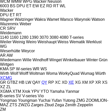
WCM
WMW
WPG
Wacker Neuson
6003
BS
DPU
ET
EW
EZ
RD
RT
WL
Wacker
DPU
ET
RT
Wagner
Waitzinger
Wakra
Wamet
Warsco
Warynski
Watson
Wazenmix
Weber
CR
SRV
Weidemann
1140
1160
1280
1390
3070
3080
4080
T-series
Weiler
Weinig
Weiro
Weishaupt
Weiss
Wematik
Werklust
WG
Weserhütte
Weycor
AR
AW
Wiedemann
Wille
Windhoff
Winget
Winkelbauer
Winter Grün
Wirtgen
KMA
SP
W-series
WR
WS
Wirth
Wolf
Wolff
Woltman
Woma
WorkyQuad
Wumag
Würth
XCMG
GR
GTBZ
HB
LW
QAY
QY
RP
XC
XD
XE
XG
XM
XP
XR
XS
XZ
ZL
XGMA
XTM
Xrok
YPV
YTO
Yamaha
Yanmar
B-series
SV
V-series
Vio
Yongmao
Youngman
Yuchai
Yufan
Yutong
ZMG
ZOOMLION-
MAZ
ZTS
ZWZG
Zarges
Zbud
Zega
Zenith
Zeppelin
ZM