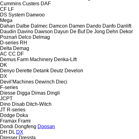
Cummins
Custers
DAF
CF
LF
DS System
Daewoo
Mega
Dahan
Dalbe
Dalmec
Damcon
Damen
Dando
Danfo
Danlift
Daudin
Davino
Dawson
Dayun
De Buf
De Jong
Dehn
Dekor
Poznań
Delco
Delmag
D-series
RH
Delta
Demag
AC
CC
DF
Demus Farm Machinery
Denka-Lift
DK
Denyo
Derette
Detank
Deutz
Develon
DX
Devil'Machines
Dewinch
Dieci
F-series
Diesse
Digga
Dimas
Dingli
JCPT
Dino
Disab
Ditch-Witch
JT
R-series
Dodge
Doka
Framax
Frami
Dondi
Dongfeng
Doosan
DH
DL
DX
Dresser
Dressta