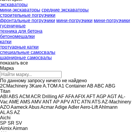
экскаваторы
мини-экскаваторы
средние экскаваторы
строительные погрузчики
фронтальные погрузчики
мини-погрузчики
мини-погрузчики
гусеничные
техника для бетона
бетономешалки
катки
тротуарные катки
специальные самосвалы
шарнирные самосвалы
показать все
Марка
По данному запросу ничего не найдено
2CMachinery
3Kare
A.TOM
A1 Container
AB
ABC
ABG
Titan
ABI
ABS
ACM
ACR Drilling
AF
AFA
AFIX
AFT
AGP
AGT
AL-
Vac
AME
AMS
AMV
ANT
AP
APV
ATC
ATN
ATS
AZ-Machinery
AZO
Aameck
Abus
Acmar
Adige
Adler
Aero-Lift
Ahlmann
AL
AS
AZ
Aichi
SP
SR
SV
Aimix
Airman