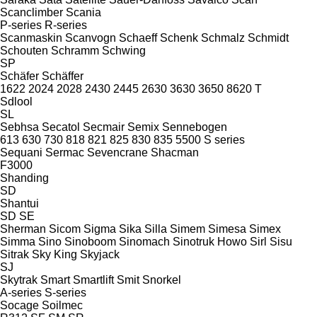
Scanclimber
Scania
P-series
R-series
Scanmaskin
Scanvogn
Schaeff
Schenk
Schmalz
Schmidt
Schouten
Schramm
Schwing
SP
Schäfer
Schäffer
1622
2024
2028
2430
2445
2630
3630
3650
8620 T
Sdlool
SL
Sebhsa
Secatol
Secmair
Semix
Sennebogen
613
630
730
818
821
825
830
835
5500
S series
Sequani
Sermac
Sevencrane
Shacman
F3000
Shanding
SD
Shantui
SD
SE
Sherman
Sicom
Sigma
Sika
Silla
Simem
Simesa
Simex
Simma
Sino
Sinoboom
Sinomach
Sinotruk Howo
Sirl
Sisu
Sitrak
Sky King
Skyjack
SJ
Skytrak
Smart
Smartlift
Smit
Snorkel
A-series
S-series
Socage
Soilmec