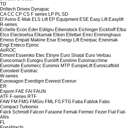
TD
Driltech
Drivex
Dynapac
CA
CC
CP
CS
F series
LP
PL
SD
D’Avino
E-Mak
ELS Lift
EP Equipment
ESE
Easy Lift
Easylift
R-series
Echelle
Econ
Eder
Edilgru
Eibenstock
Eichinger
Eickhoff
Elba
Elco
Electroelsa
Elkamak
Elkon
Ellettari
Emci
Emminghaus
Emoss
Empati Makine
Enar
Energy Lift
Enerpac
Enesmak
Engl
Enteco
Epiroc
AirROC
Ermont
Essemko
Etec
Etnyre
Euro Shatal
Euro Verbau
Eurocomach
Eurogru
Eurolift
Euroline
Euromacchine
Euromate
Euromecc
Euromix MTP
EuropeLift
Euroscaffold
Eurosteel
Eurotrac
W-series
Eurowagon
Everdigm
Everest
Everun
ER
Expom
FAE
FAI
FAUN
ATF
F-series
RTF
FAW
FM
FMG
FMGru
FML
FS
FTG
Faba
Fablok
Fabo
Compact
Turbomix
Falck Schmidt
Falcon
Faraone
Femak
Fermec
Fezer
Fiat
Fiat-
Allis
FL
Fiat-Hitachi