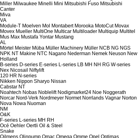
Miller
Milwaukee
Minelli
Mini
Mitsubishi Fuso
Mitsubishi
Canter
Miva
VA
Module-T
Moelven
Mol
Montabert
Morooka
MotoCut
Movax
Movex
Mueller
MultiOne
Multicar
Multiloader
Multiquip
Multitel
Mus Max
Mustafa Yontar
Mustang
AL
Mörtel Meister
Müba
Müller Machinery
Müller
NCB
NG
NGS
NPK
NT Makine
NTC
Nagano
Nederman
Nemek
Neuson
New
Holland
B-series
D-series
E-series
L-series
LB
MH
NH
RG
W-series
Nex
Nicosail
Niftylift
120
HR
N-series
Nikken
Nippon Sharyo
Nissan
Cabstar
NT
Noahtech
Nobas
Noblelift
Nodigmarket24
Noe
Noggerath
Norcar
Nord-Verk
Nordmeyer
Normet
Norrlands Vagnar
Norton
Nova
Nowa
Nuoman
NM
O&K
F-series
L-series
MH
RH
Océ
Oehler
Oertli
Oil & Steel
Snake
Oilmens
Olinpump
Omac
Omega
Omme
Opel
Optimas