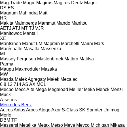
Mag-Trade
Magic
Magirus
Magirus-Deutz
Magni
DS
ES
Magnum
Mahindra
Mait
HR
Makita
Malmbergs
Mammut
Mando
Manitou
AETJ
ATJ
MT
TJ
VJR
Manitowoc
Mantall
XE
Mantsinen
Manut-LM
Maprein
Marchetti
Marini
Mars
Maréchalle
Masalta
Massenza
MI
Massey Ferguson
Mastenbroek
Matbro
Matilsa
Parma
Maupu
Maxmoduler
Mazaka
MW
Mazda
Małek Agregaty
Małek
Mecalac
6
8
12
714
AS
AX
MCL
Mecbo
Mecc Alte
Mega
Megaload
Meiller
Meka
Menck
Menzi
Muck
A-series
Mercedes-Benz
Actros
Antos
Arocs
Atego
Axor
S-Class
SK
Sprinter
Unimog
Merlo
DBM
TF
Messersi
Metalika
Metax
Metso
Meva
Meyco
Michigan
Mikasa