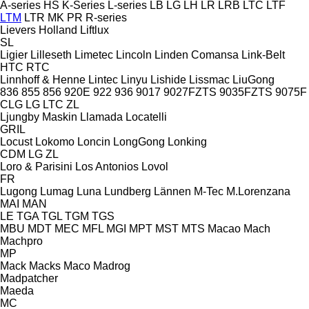
A-series
HS
K-Series
L-series
LB
LG
LH
LR
LRB
LTC
LTF
LTM
LTR
MK
PR
R-series
Lievers Holland
Liftlux
SL
Ligier
Lilleseth
Limetec
Lincoln
Linden Comansa
Link-Belt
HTC
RTC
Linnhoff & Henne
Lintec
Linyu
Lishide
Lissmac
LiuGong
836
855
856
920E
922
936
9017
9027FZTS
9035FZTS
9075F
CLG
LG
LTC
ZL
Ljungby Maskin
Llamada
Locatelli
GRIL
Locust
Lokomo
Loncin
LongGong
Lonking
CDM
LG
ZL
Loro & Parisini
Los Antonios
Lovol
FR
Lugong
Lumag
Luna
Lundberg
Lännen
M-Tec
M.Lorenzana
MAI
MAN
LE
TGA
TGL
TGM
TGS
MBU
MDT
MEC
MFL
MGI
MPT
MST
MTS
Macao
Mach
Machpro
MP
Mack
Macks
Maco
Madrog
Madpatcher
Maeda
MC