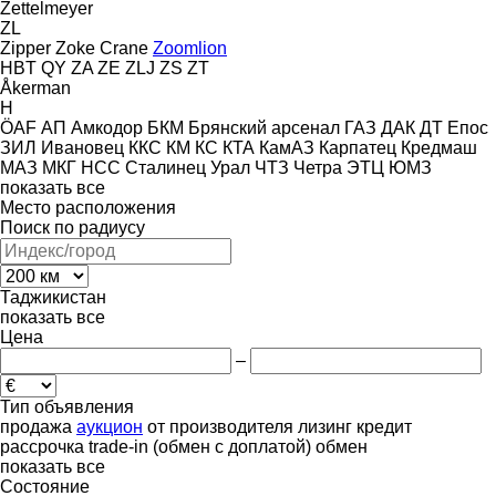
Zettelmeyer
ZL
Zipper
Zoke Crane
Zoomlion
HBT
QY
ZA
ZE
ZLJ
ZS
ZT
Åkerman
H
ÖAF
АП
Амкодор
БКМ
Брянский арсенал
ГАЗ
ДАК
ДТ
Епос
ЗИЛ
Ивановец
ККС
КМ
КС
КТА
КамАЗ
Карпатец
Кредмаш
МАЗ
МКГ
НСС
Сталинец
Урал
ЧТЗ
Четра
ЭТЦ
ЮМЗ
показать все
Место расположения
Поиск по радиусу
Таджикистан
показать все
Цена
–
Тип объявления
продажа
аукцион
от производителя
лизинг
кредит
рассрочка
trade-in (обмен с доплатой)
обмен
показать все
Состояние