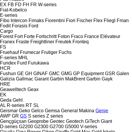
EX
FB
FD
FH
FR
W-series
Fiat-Kobelco
E-series
Fibo Intercon
Fimaks
Fiorentini
Fiori
Fischer
Flex
Fliegl
Fman
Fodit
Forasis
Ford
Cargo
Forest
Fort
Forte
Fortschritt
Foton
Fraco
France Elévateur
Franex
Fraste
Freightliner
Freutek
Fronteq
FS
Fruehauf
Frumecar
Frutiger
Fuchs
F-series
MHL
Fundex
Furd
Furukawa
HCR
Fushun
GE
GH
GINAF
GMC
GMG
GP Equipment
GSR
Galen
Galizia
Gallmac
Garant
Garbin MakBrent
Garbin
Gayk
HRE
Geawelltech
Geax
EK
Geda
Gehl
AL
R-series
RT
SL
Geismar
Geko
Gelco
Gemsa
General Makina
Genie
AWP
GR
GS
S series
Z series
Gençgüçsan
Geoprobe
Geotec
Geotech
GiTech
Giant
D-series
G2200
G2300
G2700
G5000
V-series
Gicalla
Giga Power
Giken
Giraffe
Gold Mac
Gold İskele