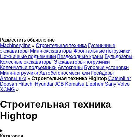
Разместить объявление
Machineryline
»
Строительная техника
Гусеничные
экскаваторы
Мини-экскаваторы
Фронтальные погрузчики
Ножничные подъемники
Вездеходные краны
Бульдозеры
Колесные экскаваторы
Экскаваторы-погрузчики
Коленчатые подъемники
Автокраны
Буровые установки
Мини-погрузчики
Автобетоносмесители
Грейдеры
Автовышки
»
Строительная техника Hightop
Caterpillar
Doosan
Hitachi
Hyundai
JCB
Komatsu
Liebherr
Sany
Volvo
XCMG
»
Строительная техника
Hightop
Категория