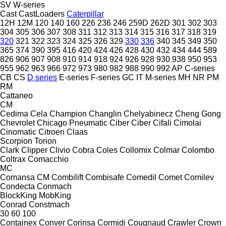
SV
W-series
Cast
CastLoaders
Caterpillar
12H
12M
120
140
160
226
236
246
259D
262D
301
302
303
304
305
306
307
308
311
312
313
314
315
316
317
318
319
320
321
322
323
324
325
326
329
330
336
340
345
349
350
365
374
390
395
416
420
424
426
428
430
432
434
444
589
826
906
907
908
910
914
918
924
926
928
930
938
950
953
955
962
963
966
972
973
980
982
988
990
992
AP
C-series
CB
CS
D series
E-series
F-series
GC
IT
M-series
MH
NR
PM
RM
Cattaneo
CM
Cedima
Cela
Champion
Changlin
Chelyabinecz
Cheng Gong
Chevrolet
Chicago Pneumatic
Ciber
Ciber
Cifali
Cimolai
Cinomatic
Citroen
Claas
Scorpion
Torion
Clark
Clipper
Clivio
Cobra
Coles
Collomix
Colmar
Colombo
Coltrax
Comacchio
MC
Comansa CM
Combilift
Combisafe
Comedil
Comet
Comilev
Condecta
Conmach
BlockKing
MobKing
Conrad
Constmach
30
60
100
Containex
Conver
Corinsa
Cormidi
Cougnaud
Crawler
Crown