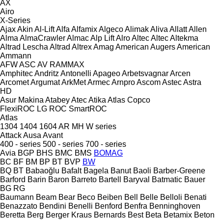
AX
Airo
X-Series
Ajax
Akin
Al-Lift
Alfa
Alfamix
Algeco
Alimak
Aliva
Allatt
Allen
Alma
AlmaCrawler
Almac
Alp Lift
Alro
Altec
Altec
Altekma
Altrad Lescha
Altrad
Altrex
Amag
American Augers
American
Ammann
AFW
ASC
AV
RAMMAX
Amphitec
Andritz
Antonelli
Apageo
Arbetsvagnar
Arcen
Arcomet
Argumat
ArkMet
Armec
Arnpro
Ascom
Astec
Astra
HD
Asur Makina
Atabey
Atec
Atika
Atlas Copco
FlexiROC
LG
ROC
SmartROC
Atlas
1304
1404
1604
AR
MH
W series
Attack
Ausa
Avant
400 - series
500 - series
700 - series
Avia
BGP
BHS
BMC
BMS
BOMAG
BC
BF
BM
BP
BT
BVP
BW
BQ
BT
Babaoğlu
Bafalt
Bagela
Banut
Baoli
Barber-Greene
Barford
Barin
Baron
Barreto
Bartell
Baryval
Batmatic
Bauer
BG
RG
Baumann
Beam
Bear
Beco
Beiben
Bell
Belle
Belloli
Benati
Benazzato
Bendini
Benelli
Benford
Benfra
Benninghoven
Beretta
Berg
Berger Kraus
Bernards
Best
Beta
Betamix
Beton