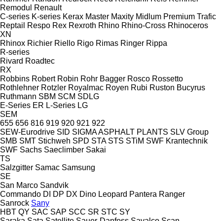
Remodul
Renault
C-series
K-series
Kerax
Master
Maxity
Midlum
Premium
Trafic
Reptail
Respo
Rex
Rexroth
Rhino
Rhino-Cross
Rhinoceros
XN
Rhinox
Richier
Riello
Rigo
Rimas
Ringer
Rippa
R-series
Rivard
Roadtec
RX
Robbins
Robert
Robin
Rohr Bagger
Rosco
Rossetto
Rothlehner
Rotzler
Royalmac
Royen
Rubi
Ruston Bucyrus
Ruthmann
SBM
SCM
SDLG
E-Series
ER
L-Series
LG
SEM
655
656
816
919
920
921
922
SEW-Eurodrive
SID
SIGMA ASPHALT PLANTS
SLV Group
SMB
SMT Stichweh
SPD
STA
STS
STiM
SWF Krantechnik
SWF
Sachs
Saeclimber
Sakai
TS
Salzgitter
Samac
Samsung
SE
San Marco
Sandvik
Commando
DI
DP
DX
Dino
Leopard
Pantera
Ranger
Sanrock
Sany
HBT
QY
SAC
SAP
SCC
SR
STC
SY
Saraka
Sata
Satellite
Sauer-Danfoss
Savalco
Scan