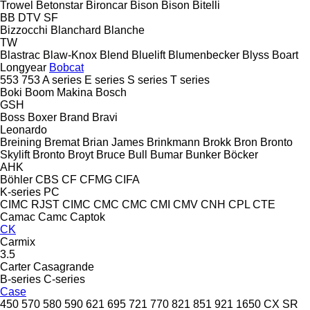
Trowel
Betonstar
Bironcar
Bison
Bison
Bitelli
BB
DTV
SF
Bizzocchi
Blanchard
Blanche
TW
Blastrac
Blaw-Knox
Blend
Bluelift
Blumenbecker
Blyss
Boart
Longyear
Bobcat
553
753
A series
E series
S series
T series
Boki
Boom Makina
Bosch
GSH
Boss
Boxer
Brand
Bravi
Leonardo
Breining
Bremat
Brian James
Brinkmann
Brokk
Bron
Bronto
Skylift
Bronto
Broyt
Bruce
Bull
Bumar
Bunker
Böcker
AHK
Böhler
CBS
CF
CFMG
CIFA
K-series
PC
CIMC RJST
CIMC
CMC
CMC
CMI
CMV
CNH
CPL
CTE
Camac
Camc
Captok
CK
Carmix
3.5
Carter
Casagrande
B-series
C-series
Case
450
570
580
590
621
695
721
770
821
851
921
1650
CX
SR