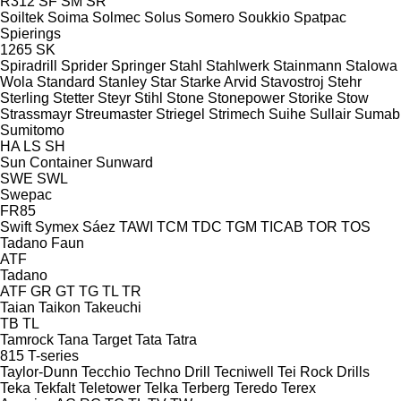
R312
SF
SM
SR
Soiltek
Soima
Solmec
Solus
Somero
Soukkio
Spatpac
Spierings
1265
SK
Spiradrill
Sprider
Springer
Stahl
Stahlwerk
Stainmann
Stalowa
Wola
Standard
Stanley
Star
Starke Arvid
Stavostroj
Stehr
Sterling
Stetter
Steyr
Stihl
Stone
Stonepower
Storike
Stow
Strassmayr
Streumaster
Striegel
Strimech
Suihe
Sullair
Sumab
Sumitomo
HA
LS
SH
Sun Container
Sunward
SWE
SWL
Swepac
FR85
Swift
Symex
Sáez
TAWI
TCM
TDC
TGM
TICAB
TOR
TOS
Tadano Faun
ATF
Tadano
ATF
GR
GT
TG
TL
TR
Taian
Taikon
Takeuchi
TB
TL
Tamrock
Tana
Target
Tata
Tatra
815
T-series
Taylor-Dunn
Tecchio
Techno Drill
Tecniwell
Tei Rock Drills
Teka
Tekfalt
Teletower
Telka
Terberg
Teredo
Terex