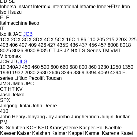
DD
SD
Inhersa
Instant
Intermix
International
Intrame
Irmer+Elze
Iron
Isoli
Isuzu
ELF
Italmacchine
Iteco
IT
Ixolift
JAC
JCB
1CX
2CX
3CX
3DX
4CX
5CX
16C-1
86
110
205
215
220X
225
403
406
407
409
426
427
435S
436
437
456
457
8008
8018
8025
8026
8030
8035
CT
JS
JZ
NXT
S-Series
TM
VMT
Vibromax
JCR
JD
JLG
10
340AJ
450
460
520
600
660
680
800
860
1230
1250
1350
1930
1932
2030
2630
2646
3246
3369
3394
4069
4394
E-
series
Liftlux
Pecolift
Toucan
JMG
JMbh
JPC
CT
HT
KV
Jaso
Jekko
SPX
Jingong
Jintai
John Deere
410
John Henry
Jonyang
Joy
Jumbo
Jungheinrich
Junjin
Junttan
PM
K. Schulten
KCP
KSD Kransysteme
Kacper-Pol
Kaelble
Kaeser
Kaiser
Kaishan
Kalmar
Kappel
Karmel
Karrena
Kasei