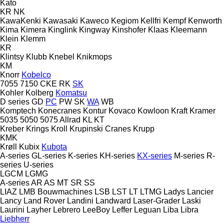
Kato
KR
NK
KawaKenki
Kawasaki
Kaweco
Kegiom
Kellfri
Kempf
Kenworth
Kima
Kimera
Kinglink
Kingway
Kinshofer
Klaas
Kleemann
Klein
Klemm
KR
Klintsy
Klubb
Knebel
Knikmops
KM
Knorr
Kobelco
7055
7150
CKE
RK
SK
Kohler
Kolberg
Komatsu
D series
GD
PC
PW
SK
WA
WB
Komptech
Konecranes
Kontur
Kovaco
Kowloon
Kraft
Kramer
5035
5050
5075
Allrad
KL
KT
Kreber
Krings
Kroll
Krupinski Cranes
Krupp
KMK
Krøll
Kubix
Kubota
A-series
GL-series
K-series
KH-series
KX-series
M-series
R-
series
U-series
LGCM
LGMG
A-series
AR
AS
MT
SR
SS
LIAZ
LMB Bouwmachines
LSB
LST
LT
LTMG
Ladys
Lancier
Lancy
Land Rover
Landini
Landward
Laser-Grader
Laski
Laurini
Layher
Lebrero
LeeBoy
Leffer
Leguan
Liba
Libra
Liebherr