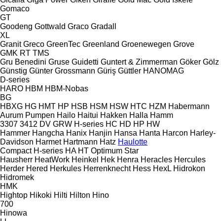
Gomaco
GT
Goodeng
Gottwald
Graco
Gradall
XL
Granit
Greco
GreenTec
Greenland
Groenewegen
Grove
GMK
RT
TMS
Gru Benedini
Gruse
Guidetti
Guntert & Zimmerman
Göker
Gölz
Günstig
Günter Grossmann
Güriş
Güttler
HANOMAG
D-series
HARO
HBM
HBM-Nobas
BG
HBXG
HG
HMT
HP
HSB
HSM
HSW
HTC
HZM
Habermann
Aurum Pumpen
Hailo
Haitui
Hakken
Halla
Hamm
3307
3412
DV
GRW
H-series
HC
HD
HP
HW
Hammer
Hangcha
Hanix
Hanjin
Hansa
Hanta
Harcon
Harley-
Davidson
Harmet
Hartmann
Hatz
Haulotte
Compact
H-series
HA
HT
Optimum
Star
Hausherr
HeatWork
Heinkel
Hek
Henra
Heracles
Hercules
Herder
Hered
Herkules
Herrenknecht
Hess
HexL
Hidrokon
Hidromek
HMK
Hightop
Hikoki
Hilti
Hilton
Hino
700
Hinowa