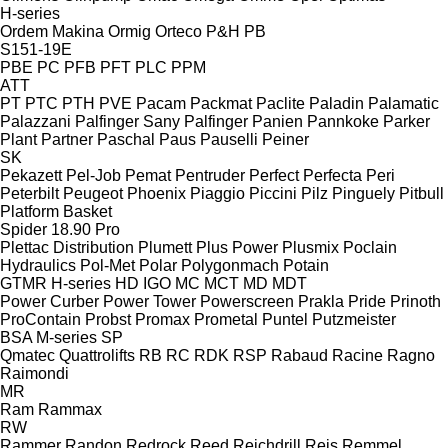
H-series
Ordem Makina
Ormig
Orteco
P&H
PB
S151-19E
PBE
PC
PFB
PFT
PLC
PPM
ATT
PT
PTC
PTH
PVE
Pacam
Packmat
Paclite
Paladin
Palamatic
Palazzani
Palfinger Sany
Palfinger
Panien
Pannkoke
Parker
Plant
Partner
Paschal
Paus
Pauselli
Peiner
SK
Pekazett
Pel-Job
Pemat
Pentruder
Perfect
Perfecta
Peri
Peterbilt
Peugeot
Phoenix
Piaggio
Piccini
Pilz
Pinguely
Pitbull
Platform Basket
Spider 18.90 Pro
Plettac Distribution
Plumett
Plus Power
Plusmix
Poclain
Hydraulics
Pol-Met
Polar
Polygonmach
Potain
GTMR
H-series
HD
IGO
MC
MCT
MD
MDT
Power Curber
Power Tower
Powerscreen
Prakla
Pride
Prinoth
ProContain
Probst
Promax
Prometal
Puntel
Putzmeister
BSA
M-series
SP
Qmatec
Quattrolifts
RB
RC
RDK
RSP
Rabaud
Racine
Ragno
Raimondi
MR
Ram
Rammax
RW
Rammer
Randon
Redrock
Reed
Reichdrill
Reis
Remmel