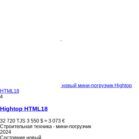
новый мини-погрузчик Hightop
HTML18
4
Hightop HTML18
32 720 TJS
3 550 $
≈ 3 073 €
Строительная техника - мини-погрузчик
2024
Состояние
новый