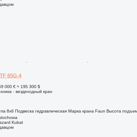
одавцом
ATF 65G-4
69 000 €
≈ 195 300 $
хника - вездеходный кран
ула
8x6
Подвеска
гидравлическая
Марка крана
Faun
Высота подъе
stochowa
szard Kubat
одавцом