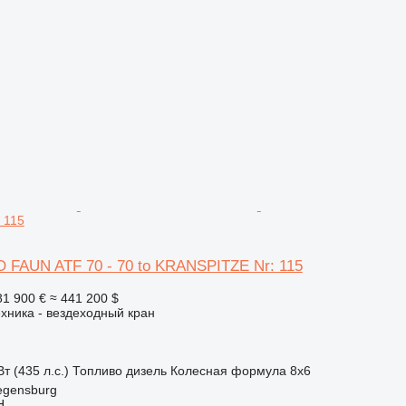
 115
FAUN ATF 70 - 70 to KRANSPITZE Nr: 115
81 900 €
≈ 441 200 $
хника - вездеходный кран
т (435 л.с.)
Топливо
дизель
Колесная формула
8x6
egensburg
H