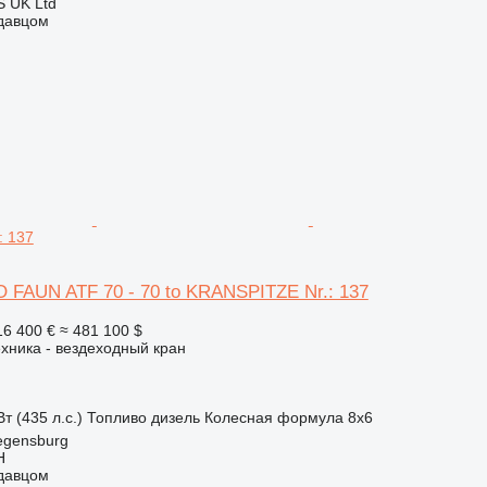
 UK Ltd
одавцом
: 137
FAUN ATF 70 - 70 to KRANSPITZE Nr.: 137
16 400 €
≈ 481 100 $
хника - вездеходный кран
т (435 л.с.)
Топливо
дизель
Колесная формула
8x6
egensburg
H
одавцом