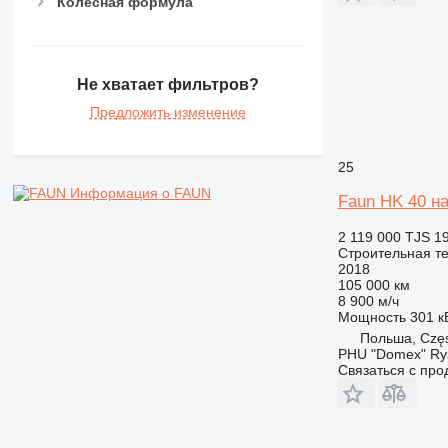
Колесная формула
Не хватает фильтров?
Предложить изменение
25
Информация о FAUN
Faun HK 40 н
2 119 000 TJS
1
Строительная те
2018
105 000 км
8 900 м/ч
Мощность
301 кВ
Польша, Czę
PHU "Domex" Ry
Связаться с пр