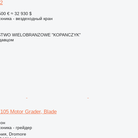
2
500 €
≈ 32 930 $
хника - вездеходный кран
STWO WIELOBRANZOWE "KOPANCZYK"
одавцом
105 Motor Grader, Blade
ион
хника - грейдер
ния, Dromore