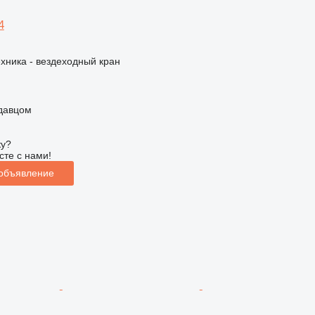
4
хника - вездеходный кран
одавцом
ку?
сте с нами!
 объявление