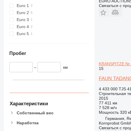
EURO AUCTIONS
434
Euro 1
Связаться с пр
444
Euro 2
589
Euro 3
816
Euro 4
826
Euro 5
906
907
908
Пробег
910
KRANSPITZE Nr.
914
–
км
15
918
FAUN TADANO 
924
926
4 433 000 TJS
4
Строительная те
928
2015
930
77 411 км
Характеристики
7 528 м/ч
938
Мощность
320 кВ
Собственный вес
950
Германия, R
953
Наработка
Kornprobst Gmb
Связаться с пр
955