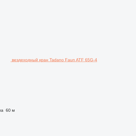
вездеходный кран Tadano Faun ATF 65G-4
ма
60 м