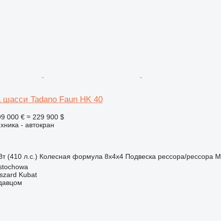
а шасси Tadano Faun HK 40
99 000 €
≈ 229 900 $
хника - автокран
т (410 л.с.)
Колесная формула
8x4x4
Подвеска
рессора/рессора
М
stochowa
szard Kubat
одавцом