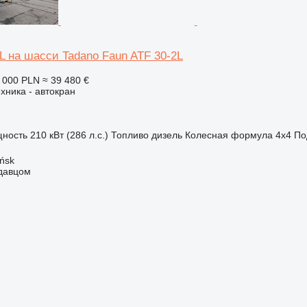
L на шасси Tadano Faun ATF 30-2L
 000 PLN
≈ 39 480 €
хника - автокран
ность
210 кВт (286 л.с.)
Топливо
дизель
Колесная формула
4x4
По
ńsk
одавцом