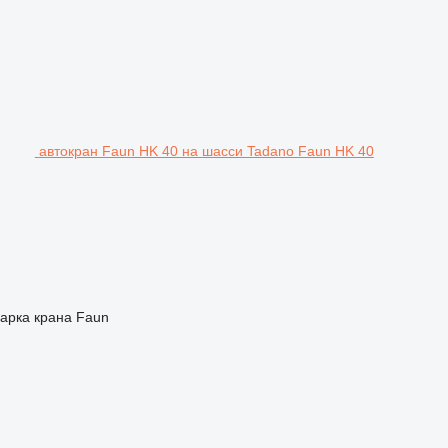
автокран Faun HK 40 на шасси Tadano Faun HK 40
арка крана
Faun