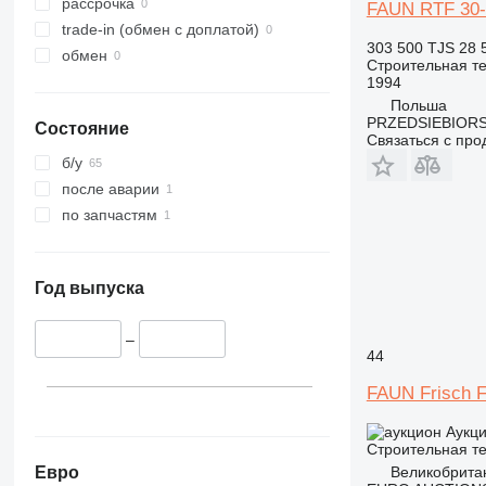
326
JS
рассрочка
FAUN RTF 30-
329
JZ
trade-in (обмен с доплатой)
303 500 TJS
28 
330
NXT
обмен
Строительная те
336
S-Series
1994
Польша
340
TM
PRZEDSIEBIOR
Состояние
345
VMT
Связаться с пр
349
Vibromax
б/у
350
после аварии
365
по запчастям
374
390
395
Год выпуска
416
420
–
44
424
FAUN Frisch F
426
428
Аукц
430
Строительная те
432
Евро
Великобрита