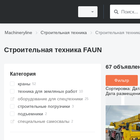
Machineryline
Строительная техника
Строительная техни
Строительная техника FAUN
67 объявле
Категория
Фильтр
краны
Сортировка
:
Дат
техника для земляных работ
вездеходные краны
Дата размещен
оборудование для спецтехники
автокраны
грейдеры
строительные погрузчики
быстромонтируемые башенные
краны
подъемники
фронтальные погрузчики
специальные самосвалы
автовышки
шахтные самосвалы
карьерные самосвалы