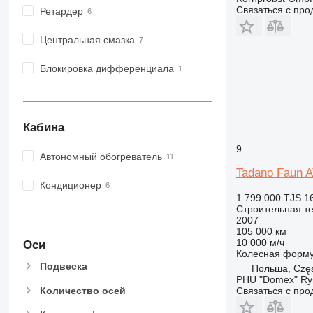
IT
Связаться с пр
Ретардер
M-series
MH
Центральная смазка
NR
PM
Блокировка дифференциала
RM
Кабина
9
Автономный обогреватель
Tadano Faun 
Кондиционер
1 799 000 TJS
1
Строительная те
2007
105 000 км
10 000 м/ч
Оси
Колесная форм
Подвеска
Польша, Czę
PHU "Domex" Ry
Количество осей
Связаться с пр