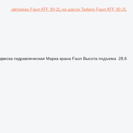
автокран Faun ATF 30-2L на шасси Tadano Faun ATF 30-2L
двеска
гидравлическая
Марка крана
Faun
Высота подъема
28,6