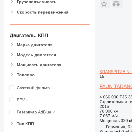
Грузоподъемность
962
Скорость передвижения
963
966
972
973
Двигатель, КПП
980
Марка двигателя
982
988
Модель двигателя
990
Мощность двигателя
992
KRANSPITZE Nr:
Топливо
AP
15
C-series
FAUN TADANO 
Сажевый фильтр
CB
4 066 000 TJS
3
CS
EEV
Строительная те
D series
2015
76 906 км
E-series
Резервуар AdBlue
7 067 м/ч
F-series
Мощность
320 кВ
Тип КПП
GC
Германия, R
Kornprobst Gmb