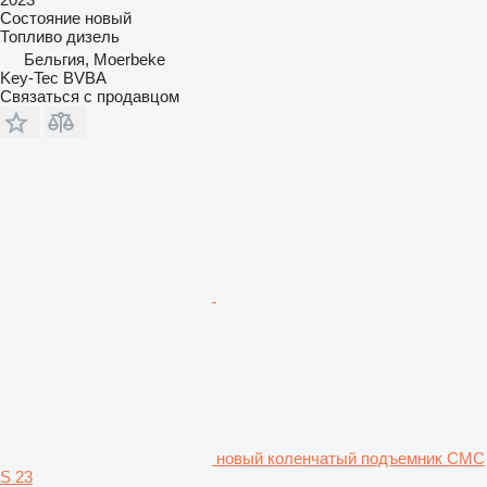
Состояние
новый
Топливо
дизель
Бельгия, Moerbeke
Key-Tec BVBA
Связаться с продавцом
новый коленчатый подъемник CMC
S 23