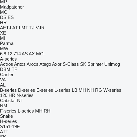
MP
Madpatcher
MC
DS
ES
HR
AETJ
ATJ
MT
TJ
VJR
XE
MI
Parma
MW
6
8
12
714
AS
AX
MCL
A-series
Actros
Antos
Arocs
Atego
Axor
S-Class
SK
Sprinter
Unimog
DBM
TF
Canter
VA
AL
B-series
D-series
E-series
L-series
LB
MH
NH
RG
W-series
120
HR
N-series
Cabstar
NT
NM
F-series
L-series
MH
RH
Snake
H-series
S151-19E
ATT
SK