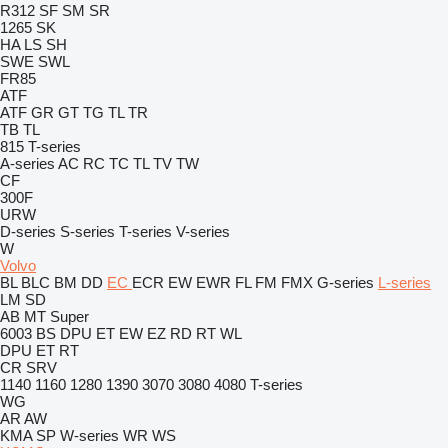
R312
SF
SM
SR
1265
SK
HA
LS
SH
SWE
SWL
FR85
ATF
ATF
GR
GT
TG
TL
TR
TB
TL
815
T-series
A-series
AC
RC
TC
TL
TV
TW
CF
300F
URW
D-series
S-series
T-series
V-series
W
Volvo
BL
BLC
BM
DD
EC
ECR
EW
EWR
FL
FM
FMX
G-series
L-series
LM
SD
AB
MT
Super
6003
BS
DPU
ET
EW
EZ
RD
RT
WL
DPU
ET
RT
CR
SRV
1140
1160
1280
1390
3070
3080
4080
T-series
WG
AR
AW
KMA
SP
W-series
WR
WS