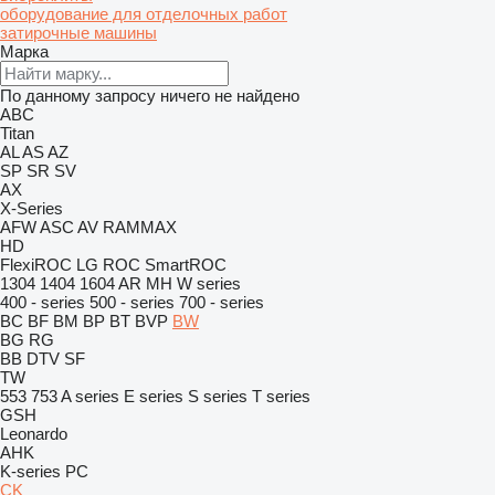
оборудование для отделочных работ
затирочные машины
Марка
По данному запросу ничего не найдено
ABC
Titan
AL
AS
AZ
SP
SR
SV
AX
X-Series
AFW
ASC
AV
RAMMAX
HD
FlexiROC
LG
ROC
SmartROC
1304
1404
1604
AR
MH
W series
400 - series
500 - series
700 - series
BC
BF
BM
BP
BT
BVP
BW
BG
RG
BB
DTV
SF
TW
553
753
A series
E series
S series
T series
GSH
Leonardo
AHK
K-series
PC
CK