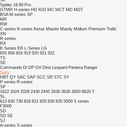
Spider 18.90 Pro
GTMR
H-series
HD
IGO
MC
MCT
MD
MDT
BSA
M-series
SP
MR
RW
C-series
K-series
Kerax
Master
Maxity
Midlum
Premium
Trafic
XN
R-series
RX
E-Series
ER
L-Series
LG
655
656
816
919
920
921
922
TS
SE
Commando
DI
DP
DX
Dino
Leopard
Pantera
Ranger
Sany
HBT
QY
SAC
SAP
SCC
SR
STC
SY
P-series
R-series
SP
1622
2024
2028
2430
2445
2630
3630
3650
8620 T
SL
613
630
730
818
821
825
830
835
5500
S series
F3000
SD
SD
SE
SJ
A-series
S-series