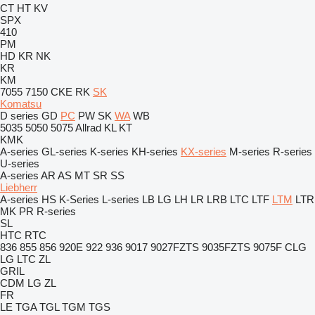
CT
HT
KV
SPX
410
PM
HD
KR
NK
KR
KM
7055
7150
CKE
RK
SK
Komatsu
D series
GD
PC
PW
SK
WA
WB
5035
5050
5075
Allrad
KL
KT
KMK
A-series
GL-series
K-series
KH-series
KX-series
M-series
R-series
U-series
A-series
AR
AS
MT
SR
SS
Liebherr
A-series
HS
K-Series
L-series
LB
LG
LH
LR
LRB
LTC
LTF
LTM
LTR
MK
PR
R-series
SL
HTC
RTC
836
855
856
920E
922
936
9017
9027FZTS
9035FZTS
9075F
CLG
LG
LTC
ZL
GRIL
CDM
LG
ZL
FR
LE
TGA
TGL
TGM
TGS