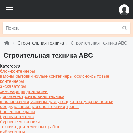
Строительная техника
Строительная техника ABC
Строительная техника ABC
Категория
блок-контейнеры
вагоны бытовки
жилые контейнеры
офисно-бытовые
контейнеры
экскаваторы
земснаряды
драглайны
дорожно-строительная техника
швонарезчики
машины для укладки тротуарной плитки
оборудование для спецтехники
краны
башенные краны
буровая техника
буровые установки
техника для земляных работ
виброплиты