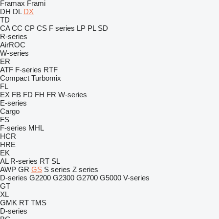
Framax
Frami
DH
DL
DX
TD
CA
CC
CP
CS
F series
LP
PL
SD
R-series
AirROC
W-series
ER
ATF
F-series
RTF
Compact
Turbomix
FL
EX
FB
FD
FH
FR
W-series
E-series
Cargo
FS
F-series
MHL
HCR
HRE
EK
AL
R-series
RT
SL
AWP
GR
GS
S series
Z series
D-series
G2200
G2300
G2700
G5000
V-series
GT
XL
GMK
RT
TMS
D-series