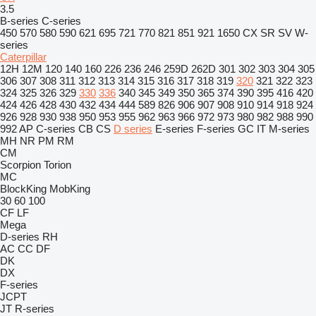
3.5
B-series
C-series
450
570
580
590
621
695
721
770
821
851
921
1650
CX
SR
SV
W-
series
Caterpillar
12H
12M
120
140
160
226
236
246
259D
262D
301
302
303
304
305
306
307
308
311
312
313
314
315
316
317
318
319
320
321
322
323
324
325
326
329
330
336
340
345
349
350
365
374
390
395
416
420
424
426
428
430
432
434
444
589
826
906
907
908
910
914
918
924
926
928
930
938
950
953
955
962
963
966
972
973
980
982
988
990
992
AP
C-series
CB
CS
D series
E-series
F-series
GC
IT
M-series
MH
NR
PM
RM
CM
Scorpion
Torion
MC
BlockKing
MobKing
30
60
100
CF
LF
Mega
D-series
RH
AC
CC
DF
DK
DX
F-series
JCPT
JT
R-series