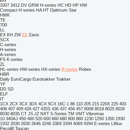
BG
3307
3412
DV
GRW
H-series
HC
HD
HP
HW
Compact
H-series
HA
HT
Optimum
Star
HMK
TE
700
LL
EX
KH
ZW
ZX
Zaxis
SCX
C-series
H-series
A-series
FS
K-series
ZL
HL-series
HW-series
HX-series
R-series
Robex
HBR
Daily
EuroCargo
Eurotrakker
Trakker
YF
DD
SD
ELF
IT
1CX
2CX
3CX
3DX
4CX
5CX
16C-1
86
110
205
215
220X
225
403
406
407
409
426
427
435S
436
437
456
457
8008
8018
8025
8026
8030
8035
CT
JS
JZ
NXT
S-Series
TM
VMT
Vibromax
10
340AJ
450
460
520
600
660
680
800
860
1230
1250
1350
1930
1932
2030
2630
2646
3246
3369
3394
4069
4394
E-series
Liftlux
Pecolift
Toucan