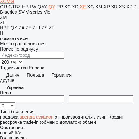
XCMG
GR
GTBZ
HB
LW
QAY
QY
RP
XC
XD
XE
XG
XM
XP
XR
XS
XZ
ZL
B-series
SV
V-series
Vio
ZM
ZL
HBT
QY
ZA
ZE
ZLJ
ZS
ZT
H
показать все
Место расположения
Поиск по радиусу
Таджикистан
Европа
Дания
Польша
Германия
другие
Украина
Цена
–
Тип объявления
продажа
аренда
аукцион
от производителя
лизинг
кредит
рассрочка
trade-in (обмен с доплатой)
обмен
Состояние
новый
б/у
Год выпуска